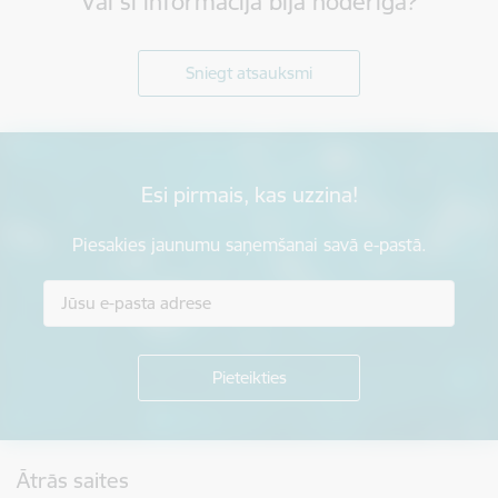
Vai šī informācija bija noderīga?
Sniegt atsauksmi
Esi pirmais, kas uzzina!
Piesakies jaunumu saņemšanai savā e-pastā.
Kājene
Ātrās saites