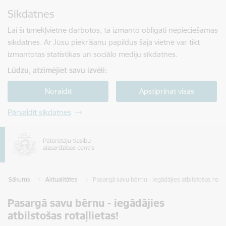
Pāriet uz lapas saturu
Sīkdatnes
Spied
lai meklētu
Enter
Lai šī tīmekļvietne darbotos, tā izmanto obligāti nepieciešamās
sīkdatnes. Ar Jūsu piekrišanu papildus šajā vietnē var tikt
izmantotas statistikas un sociālo mediju sīkdatnes.
Lūdzu, atzīmējiet savu izvēli:
Noraidīt
Apstiprināt visas
Pārvaldīt sīkdatnes
Sākums
Aktualitātes
Pasargā savu bērnu - iegādājies atbilstošas rotaļl
Pasargā savu bērnu - iegādājies
atbilstošas rotaļlietas!