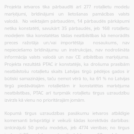
Projekta ietvaros tika pārbaudīti arī 277 rotaļlietu modeļu
marķējumi, brīdinājumi un lietošanas pamācības valsts
valodā. No veiktajām pārbaudēm, 14 pārbaudēs pārkāpumi
netika konstatēti, savukārt 35 pārbaudēs, jeb 168 rotaļlietu
modeļiem tika konstatētas tādas neatbilstības kā nenorādīts
preces ražotāja un/vai importētāja nosaukums, nav
nepieciešamo brīdinājumu un instrukcijas, nav nodrošināta
informācija valsts valodā un nav CE atbilstības marķējuma.
Projekta rezultātā PTAC ir konstatējis, ka drošuma prasībām
neatbilstošu rotaļlietu skaits Latvijas tirgū pēdējos gados ir
būtiski samazinājies, taču ņemot vērā to, ka 61 % no Latvijas
tirgū piedāvātajām rotaļlietām ir konstatētas marķējuma
neatbilstības, PTAC arī turpmāk rotaļlietu tirgus uzraudzību
izvirzīs kā vienu no prioritārajām jomām.
Kopumā tirgus uzraudzības pasākumu ietvaros atbildīgie
komersanti brīvprātīgi ir veikuši šādas korektīvās darbības:
iznīcinājuši 50 preču modeļus, jeb 4774 vienības; no tirgus