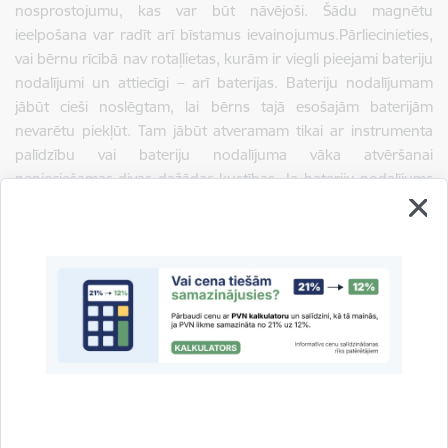
nosprostojumu, kas var būt nāvējoši. Šādu magnētu
ieelpošana var radīt arī bīstamus ievainojumus.Pārliecinieties,
vai bērnu rīcībā nav rotaļlietas, kurām ir viegli pieejami bateriju
nodalījumi un attiecīgi – arī baterijas. Bateriju nodalījumam
jābūt cieši noslēgtam, lai bērns tajā esošajām baterijām
nevarētu piekļūt. Tam jābūt atveramam tikai ar instrumenta
palīdzību vai bateriju nodalījuma vāka atvēršanai
nepieciešamas divas dažādas kustības. Ja bateriju nodalījums
ir viegli atverams, aicinām pārtraukt izmantot šādus
izstrādājumus un atbrīvoties no baterijām drošā veidā.
Pievērsiet uzmanību arī sadzīves priekšmetu, piemēram, TV
pults bateriju nodalījumam. Vairāk par bateriju bīstamību
lasiet šeit (
http://ptac.gov.lv/lv/news/ptac-bridina-par-
spineru-ar-baterijam-bistamibu
) Laiku pa laikam pārbaudiet
rotaļlietas, vai tās nav bojātas un nevar apdraudēt
bērnu; Māciet bērnus novietot rotaļlietas tām paredzētā vietā,
lai novērstu nevēlamus negadījumus; Vienmēr informējiet
ražotāju un pārdevēju par problēmām, kas saistītas ar
rotaļlietas drošumu.