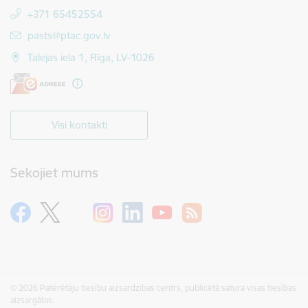
+371 65452554
E-pasts:
pasts@ptac.gov.lv
Talejas iela 1, Rīga, LV-1026
Visi kontakti
Sekojiet mums
© 2026 Patērētāju tiesību aizsardzības centrs, publicētā satura visas tiesības
aizsargātas.