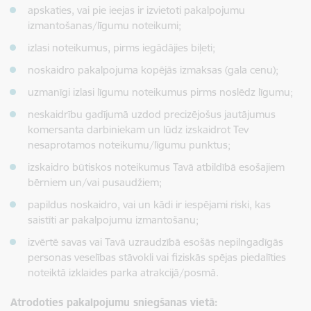
apskaties, vai pie ieejas ir izvietoti pakalpojumu
izmantošanas/līgumu noteikumi;
izlasi noteikumus, pirms iegādājies biļeti;
noskaidro pakalpojuma kopējās izmaksas (gala cenu);
uzmanīgi izlasi līgumu noteikumus pirms noslēdz līgumu;
neskaidrību gadījumā uzdod precizējošus jautājumus
komersanta darbiniekam un lūdz izskaidrot Tev
nesaprotamos noteikumu/līgumu punktus;
izskaidro būtiskos noteikumus Tavā atbildībā esošajiem
bērniem un/vai pusaudžiem;
papildus noskaidro, vai un kādi ir iespējami riski, kas
saistīti ar pakalpojumu izmantošanu;
izvērtē savas vai Tavā uzraudzībā esošās nepilngadīgās
personas veselības stāvokli vai fiziskās spējas piedalīties
noteiktā izklaides parka atrakcijā/posmā.
Atrodoties pakalpojumu sniegšanas vietā: