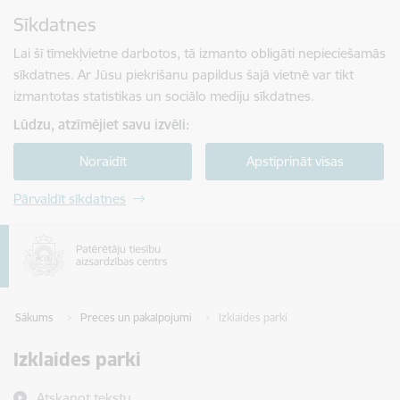
Pāriet uz lapas saturu
Sīkdatnes
Spied
lai meklētu
Enter
Lai šī tīmekļvietne darbotos, tā izmanto obligāti nepieciešamās
sīkdatnes. Ar Jūsu piekrišanu papildus šajā vietnē var tikt
izmantotas statistikas un sociālo mediju sīkdatnes.
Lūdzu, atzīmējiet savu izvēli:
Noraidīt
Apstiprināt visas
Pārvaldīt sīkdatnes
Sākums
Preces un pakalpojumi
Izklaides parki
Izklaides parki
Atskaņot tekstu