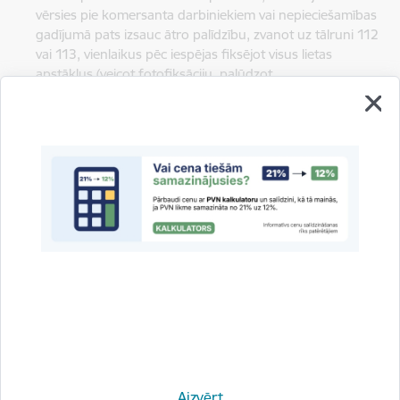
vērsies pie komersanta darbiniekiem vai nepieciešamības
gadījumā pats izsauc ātro palīdzību, zvanot uz tālruni 112
vai 113, vienlaikus pēc iespējas fiksējot visus lietas
apstākļus (veicot fotofiksāciju, palūdzot
kontaktinformāciju apkārtējiem, kas redzēja negadījumu).
Pēc pakalpojumu saņemšanas, ja radies strīds:
pat ja līgumā ierakstīts netaisnīgs noteikums, ka
patērētājam nav nekādu tiesību vērsties ar pretenzijām pie
pakalpojumu sniedzēja, atceries, ka strīda gadījumā
patērētājam ir normatīvajos aktos noteiktās tiesības
vērsties pie komersanta, lai risinātu strīdu;
pretenzijas iesniegšanas gadījumā pievieno savam
iesniegumam visus Tev pieejamos materiālus (foto, video,
apkārtējo liecības utt.), kas varētu palīdzēt objektīvi
atrisināt radušos strīdu;
ja strīdu ar komersantu atrisināt neizdodas, Tu vari
vērsties PTAC (ievērojot Patērētāju tiesību aizsardzības
Aizvērt