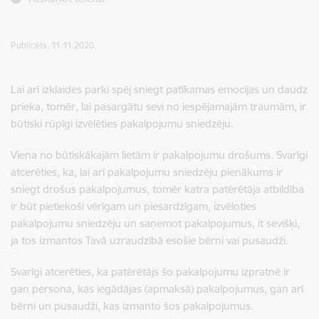
Publicēts: 11.11.2020.
Lai arī izklaides parki spēj sniegt patīkamas emocijas un daudz
prieka, tomēr, lai pasargātu sevi no iespējamajām traumām, ir
būtiski rūpīgi izvēlēties pakalpojumu sniedzēju.
Viena no būtiskākajām lietām ir pakalpojumu drošums. Svarīgi
atcerēties, ka, lai arī pakalpojumu sniedzēju pienākums ir
sniegt drošus pakalpojumus, tomēr katra patērētāja atbildība
ir būt pietiekoši vērīgam un piesardzīgam, izvēloties
pakalpojumu sniedzēju un saņemot pakalpojumus, it sevišķi,
ja tos izmantos Tavā uzraudzībā esošie bērni vai pusaudži.
Svarīgi atcerēties, ka patērētājs šo pakalpojumu izpratnē ir
gan persona, kas iegādājas (apmaksā) pakalpojumus, gan arī
bērni un pusaudži, kas izmanto šos pakalpojumus.