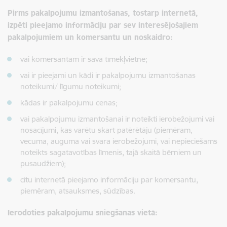
Pirms pakalpojumu izmantošanas, tostarp internetā,
izpēti pieejamo informāciju par sev interesējošajiem
pakalpojumiem un komersantu un noskaidro:
vai komersantam ir sava tīmekļvietne;
vai ir pieejami un kādi ir pakalpojumu izmantošanas
noteikumi/ līgumu noteikumi;
kādas ir pakalpojumu cenas;
vai pakalpojumu izmantošanai ir noteikti ierobežojumi vai
nosacījumi, kas varētu skart patērētāju (piemēram,
vecuma, auguma vai svara ierobežojumi, vai nepieciešams
noteikts sagatavotības līmenis, tajā skaitā bērniem un
pusaudžiem);
citu internetā pieejamo informāciju par komersantu,
piemēram, atsauksmes, sūdzības.
Ierodoties pakalpojumu sniegšanas vietā: