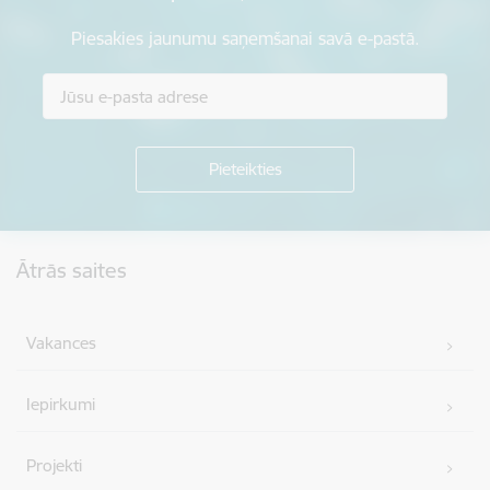
Piesakies jaunumu saņemšanai savā e-pastā.
Kājene
Ātrās saites
Vakances
Iepirkumi
Projekti