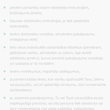
pievērs uzmanību visām rakstveida instrukcijām,
brīdinājuma zīmēm;
klausies darbinieku instrukcijas, ja tiek piedāvāta
instruktāža;
ievēro darbinieku norādes, atrodoties pakalpojumu
sniegšanas vietā;
lieto visus individuālās aizsardzības līdzekļus (piemēram,
glābšanas vestes, atrodoties uz ūdens, tajā skaitā
atbilstošu izmēru), kurus izsniedz pakalpojumu sniedzējs
un saskaņā ar tā norādēm;
ievēro noteikumus, nepārkāp aizliegumus;
ja pamani kādas lietas, kas varētu apdraudēt Tavu, bērnu
vai pusaudžu, vai arī apkārtējo drošumu, ziņo komersanta
darbiniekiem;
ja, saņemot pakalpojumus, Tu vai Tavā uzraudzībā esošā
nepilngadīgā persona, vai cita persona tiek savainota vai
tai ir nepieciešama cita veida palīdzība, nekavējoties