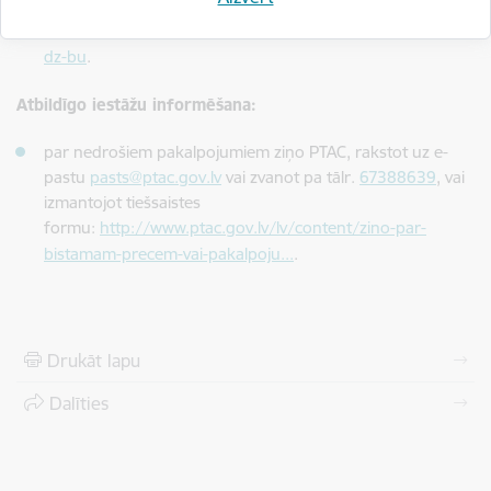
likuma 26.2 panta noteikumus). Iesniegumu iesniegšanas
kārtība norādīta
http://ptac.gov.lv/lv/content/iesniegt-s-
dz-bu
.
Atbildīgo iestāžu informēšana:
par nedrošiem pakalpojumiem ziņo PTAC, rakstot uz e-
pastu
pasts@ptac.gov.lv
vai zvanot pa tālr.
67388639
, vai
izmantojot tiešsaistes
formu:
http://www.ptac.gov.lv/lv/content/zino-par-
bistamam-precem-vai-pakalpoju...
.
Drukāt lapu
Dalīties