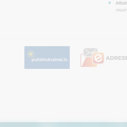
Atbal
vispā