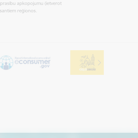
u prasību apkopojumu (ietverot
ersantiem reģionos.