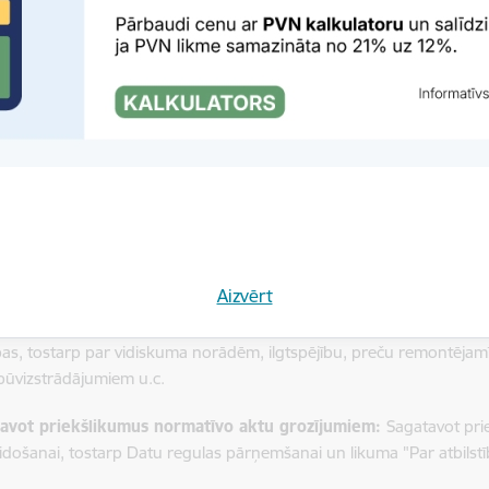
i divām preču kategorijām mērķtiecīgākai tirgus uzraudzībai.
orēt pārtikas cenas:
Monitorējot Zemo cenu groza memoranda iz
rošanu atsevišķām pārtikas preču grupām, sagatavot priekšlikumus
nāt mākslīgā intelekta izmantošanu:
Meklēt iespējas paplašināt mā
pošanā un tirgus uzraudzībā, īpaši dokumentu pirmreizējā analīzē 
otamas un skaidras prasības
nātu komersantu informētību un izpratni par regulējuma prasībām 
u, plānots:
Aizvērt
nāt dialogu par jaunajām tiesību aktu prasībām:
Skaidrot komers
bas, tostarp par vidiskuma norādēm, ilgtspējību, preču remontējamīb
būvizstrādājumiem u.c.
avot priekšlikumus normatīvo aktu grozījumiem:
Sagatavot pri
eidošanai, tostarp Datu regulas pārņemšanai un likuma "Par atbilst