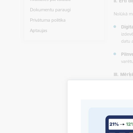
II. Ērti 
Dokumentu paraugi
Nolūkā ma
Privātuma politika
Digit
Aptaujas
izdev
datu 
Pilnv
varēt
III. Mēr
Lai nodro
Uzrau
dator
nodro
Izstr