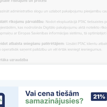
digitālie risinājumi un procesi
zināt administratīvo slogu un uzlabot pakalpojumu pieejamību ca
alizēt rīkojumu pārvaldību:
Nodot ekspluatācijā PTAC tiešsaistes 
ējiestādēm, kas nodrošinās Digitālo pakalpojumu aktā noteikto rī
apmaiņu ar Eiropas Savienības informācijas sistēmu, tā optimizējot
eidot atbalsta sniegšanu patērētājiem:
Uzsākt PTAC klientu atbalst
u operatīvāk saņemt palīdzību un vēl ērtāk iesniegt iesniegumus.
ķētāka uzraudzība
šinātu uz datiem balstītu un sabiedrības vajadzībām atbilstošu uzr
dzīt piekļūstamības prasību ievērošanu:
Veikt uzraudzību vispār
iem, planšetēm, rūteriem, e-lasītājiem) un tīmekļvietnēm (e-komer
šinot piekļūstamības prasību ievērošanu;
ādāt risku analīzes modeli:
Balstoties uz OECD rekomendācijām, iz