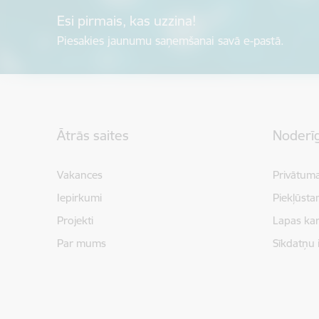
Esi pirmais, kas uzzina!
Piesakies jaunumu saņemšanai savā e-pastā.
Kājene
Ātrās saites
Noderīg
Vakances
Privātuma
Iepirkumi
Piekļūsta
Projekti
Lapas kar
Par mums
Sīkdatņu 