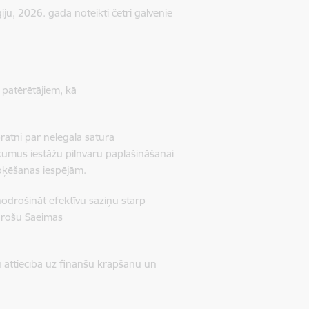
ju, 2026. gadā noteikti četri galvenie
 patērētājiem, kā
ratni par nelegāla satura
kumus iestāžu pilnvaru paplašināšanai
loķēšanas iespējām.
drošināt efektīvu saziņu starp
 drošu Saeimas
u attiecībā uz finanšu krāpšanu un