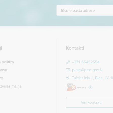
i
Kontakti
 politika
+371 65452554
E-pasts:
pasts@ptac.gov.lv
mība
Talejas iela 1, Rīga, LV-
te
izvēles maiņa
Visi kontakti