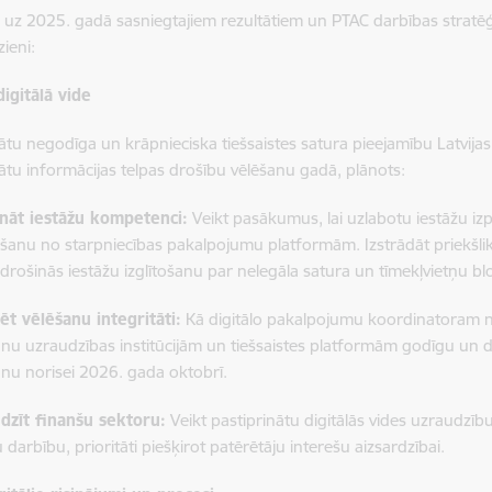
s uz 2025. gadā sasniegtajiem rezultātiem un PTAC darbības stratēģi
rzieni:
digitālā vide
ātu negodīga un krāpnieciska tiešsaistes satura pieejamību Latvijas
inātu informācijas telpas drošību vēlēšanu gadā, plānots:
ināt iestāžu kompetenci:
Veikt pasākumus, lai uzlabotu iestāžu izp
šanu no starpniecības pakalpojumu platformām. Izstrādāt priekšli
drošinās iestāžu izglītošanu par nelegāla satura un tīmekļvietņu b
t vēlēšanu integritāti:
Kā digitālo pakalpojumu koordinatoram no
anu uzraudzības institūcijām un tiešsaistes platformām godīgu un
anu norisei 2026. gada oktobrī.
dzīt finanšu sektoru:
Veikt pastiprinātu digitālās vides uzraudzīb
darbību, prioritāti piešķirot patērētāju interešu aizsardzībai.