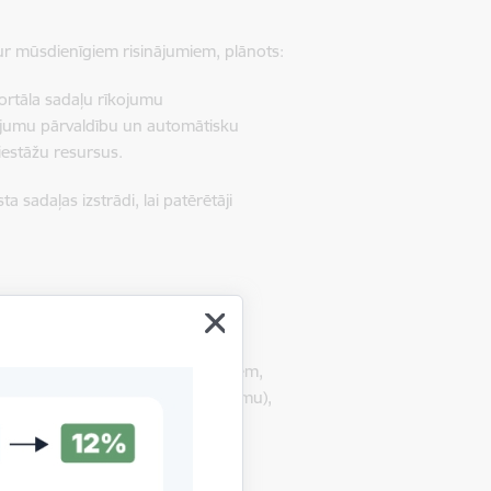
ur mūsdienīgiem risinājumiem, plānots:
portāla sadaļu rīkojumu
kojumu pārvaldību un automātisku
 iestāžu resursus.
a sadaļas izstrādi, lai patērētāji
audzību, plānots:
ējā lietojuma precēm (viedtālruņiem,
cijas un apdrošināšanas pakalpojumu),
strādāt risku matricas