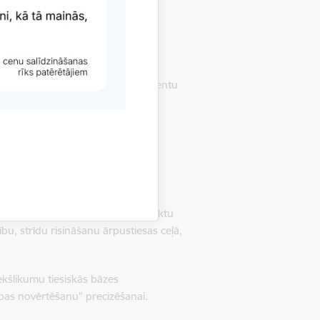
pildi un samazinātās PVN likmes
 sistēmas pilnveidei.
kslīgā intelekta izmantošanai klientu
un satura apstrādē.
un sekmētu brīvprātīgu prasību
antiem ES un nacionālo tiesību aktu
u, strīdu risināšanu ārpustiesas ceļā,
ekšlikumu tiesiskās bāzes
ības novērtēšanu" precizēšanai.