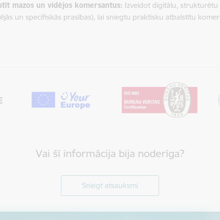
stīt mazos un vidējos komersantus:
Izveidot digitālu, strukturēt
rējās un specifiskās prasības), lai sniegtu praktisku atbalstītu kom
Vai šī informācija bija noderīga?
Sniegt atsauksmi