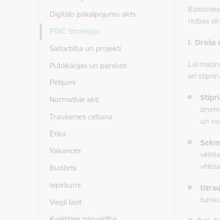
Balstotie
Digitālo pakalpojumu akts
rīcības vi
PTAC Stratēģija
I. Droša 
Sadarbība un projekti
Lai mazin
Publikācijas un pārskati
arī stipr
Pētījumi
Stipr
Normatīvie akti
izņem
Trauksmes celšana
un no
Ētika
Sekmē
Vakances
vēlēš
vēlēš
Budžets
Iepirkumi
Uzrau
banku 
Viegli lasīt
Kvalitātes pārvaldība