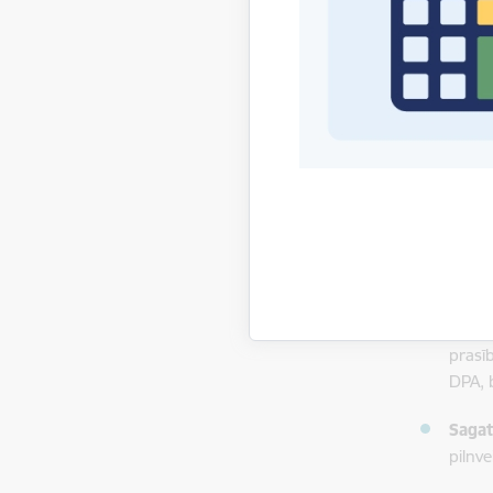
model
Monit
piemē
Veici
apkal
IV. Sapr
Lai veici
ievērošan
Veici
prasī
DPA, 
Sagat
pilnv