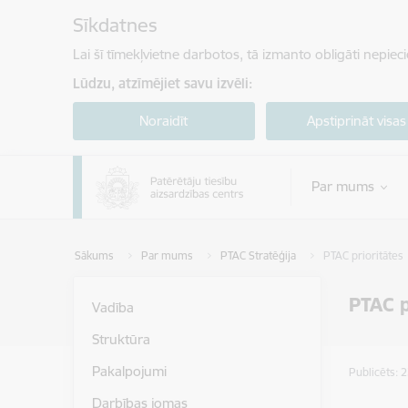
Pāriet uz lapas saturu
Sīkdatnes
Lai šī tīmekļvietne darbotos, tā izmanto obligāti nepiec
Lūdzu, atzīmējiet savu izvēli:
Noraidīt
Apstiprināt visas
Par mums
Sākums
Par mums
PTAC Stratēģija
PTAC prioritātes
PTAC p
Vadība
Struktūra
Pakalpojumi
Publicēts: 
Darbības jomas