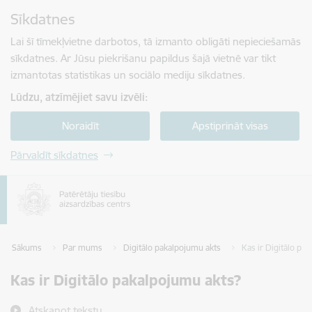
Pāriet uz lapas saturu
Sīkdatnes
Spied
lai meklētu
Enter
Lai šī tīmekļvietne darbotos, tā izmanto obligāti nepieciešamās
sīkdatnes. Ar Jūsu piekrišanu papildus šajā vietnē var tikt
izmantotas statistikas un sociālo mediju sīkdatnes.
Lūdzu, atzīmējiet savu izvēli:
Noraidīt
Apstiprināt visas
Pārvaldīt sīkdatnes
Sākums
Par mums
Digitālo pakalpojumu akts
Kas ir Digitālo pa
Kas ir Digitālo pakalpojumu akts?
Atskaņot tekstu