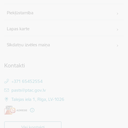
Piekļūstamība
Lapas karte
Sīkdatņu izvēles maiņa
Kontakti
+371 65452554
E-pasts:
pasts@ptac.gov.lv
Talejas iela 1, Rīga, LV-1026
Visi kontakti