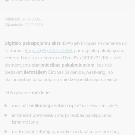
Publicēts: 07.02.2025.
Atjaunināts: 19.12.2025.
Digitālo pakalpojumu akts
(DPA) jeb Eiropas Parlamenta un
Padomes
Regula (ES) 2022/2065
par digitālo pakalpojumu
vienoto tirgu un ar ko groza Direktīvu 2000/31/EK ir tieši
piemērojams
starpniecības pakalpojumiem
, kas tiek
piedāvāti
lietotājiem
Eiropas Savienībā, neatkarīgi no
starpniecības pakalpojumu sniedzēja iedibinājuma vietas.
DPA galvenie
mērķi
ir:
mazināt
nelikumīga satura
izplatību tiešsaistes vidē;
ierobežot prettiesisku starpniecības pakalpojumu
izmantošanu;
nodrošināt lietotāju pamattiesību labāku aizsardzību,