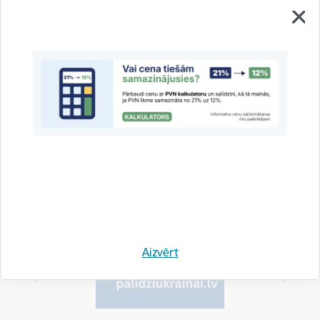
Īstenošanas regula (ES) 2024/2835 par tiešsaistes
platformu pārredzamības ziņoš…
(0.14mb)
Drukāt lapu
Dalīties
Aizvērt