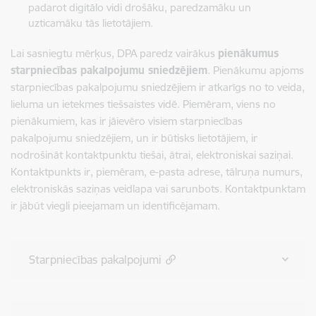
padarot digitālo vidi drošāku, paredzamāku un
uzticamāku tās lietotājiem.
Lai sasniegtu mērķus, DPA paredz vairākus
pienākumus
starpniecības pakalpojumu sniedzējiem
. Pienākumu apjoms
starpniecības pakalpojumu sniedzējiem ir atkarīgs no to veida,
lieluma un ietekmes tiešsaistes vidē. Piemēram, viens no
pienākumiem, kas ir jāievēro visiem starpniecības
pakalpojumu sniedzējiem, un ir būtisks lietotājiem, ir
nodrošināt kontaktpunktu tiešai, ātrai, elektroniskai saziņai.
Kontaktpunkts ir, piemēram, e-pasta adrese, tālruņa numurs,
elektroniskās saziņas veidlapa vai sarunbots. Kontaktpunktam
ir jābūt viegli pieejamam un identificējamam.
Starpniecības pakalpojumi