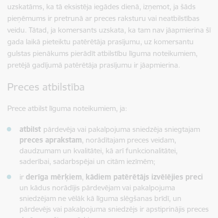
uzskatāms, ka tā eksistēja iegādes dienā, izņemot, ja šāds
pieņēmums ir pretrunā ar preces raksturu vai neatbilstības
veidu. Tātad, ja komersants uzskata, ka tam nav jāapmierina šī
gada laikā pieteiktu patērētāja prasījumu, uz komersantu
gulstas pienākums pierādīt atbilstību līguma noteikumiem,
pretējā gadījumā patērētāja prasījumu ir jāapmierina.
Preces atbilstība
Prece atbilst līguma noteikumiem, ja:
atbilst
pārdevēja vai pakalpojuma sniedzēja sniegtajam
preces aprakstam
, norādītajam preces veidam,
daudzumam un kvalitātei, kā arī funkcionalitātei,
saderībai, sadarbspējai un citām iezīmēm;
ir
derīga mērķiem
,
kādiem patērētājs izvēlējies preci
un kādus norādījis pārdevējam vai pakalpojuma
sniedzējam ne vēlāk kā līguma slēgšanas brīdī, un
pārdevējs vai pakalpojuma sniedzējs ir apstiprinājis preces