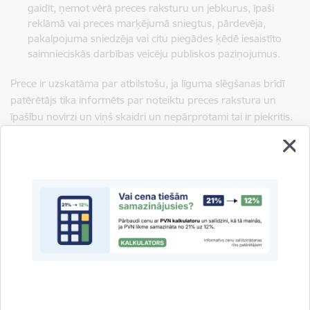
gaidīt, ņemot vērā preces raksturu un jebkurus, īpaši
reklāmā vai preces marķējumā sniegtus, pārdevēja,
pakalpojuma sniedzēja vai citu piegādes ķēdē iesaistīto
saimnieciskās darbības veicēju publiskos paziņojumus.
Prece ir uzskatāma par atbilstošu, ja līguma slēgšanas brīdī
patērētājs tika informēts par noteiktu preces rakstura un
īpašību novirzi un viņš skaidri un nepārprotami tai ir piekritis.
Pakalpojuma atbilstība
Pakalpojums
atbilst līguma noteikumiem, ja:
pakalpojuma saturs, sniegšanas veids un rezultāts atbilst
tam, par ko bijusi vienošanās;
pakalpojums sniegts ar profesionālu rūpību, ņemot vērā
patērētāja intereses;
pakalpojums atbilst prasībām, kas tiek pamatoti izvirzītas
šādiem pakalpojumiem;