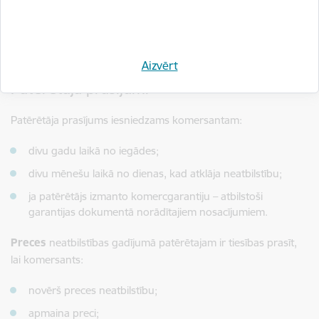
pakalpojums nav uzskatāms par neatbilstošu, ja līguma
slēgšanas brīdī patērētājs zināja vai nevarēja nezināt par
pakalpojuma neatbilstību noteikumiem vai neatbilstības
iemesls ir patērētāja piegādātie materiāli.
Aizvērt
Patērētāja prasījumi
Patērētāja prasījums iesniedzams komersantam:
divu gadu laikā no iegādes;
divu mēnešu laikā no dienas, kad atklāja neatbilstību;
ja patērētājs izmanto komercgarantiju – atbilstoši
garantijas dokumentā norādītajiem nosacījumiem.
Preces
neatbilstības gadījumā patērētajam ir tiesības prasīt,
lai komersants:
novērš preces neatbilstību;
apmaina preci;