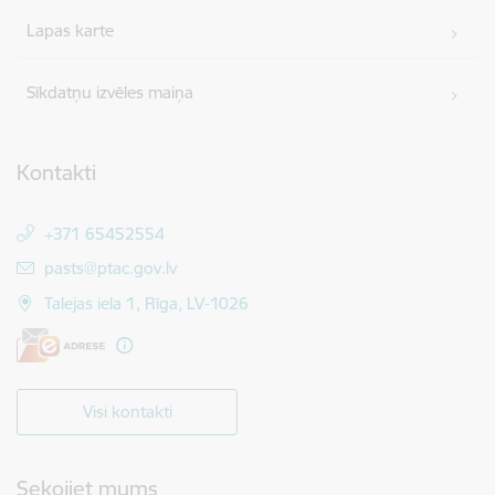
Lapas karte
Sīkdatņu izvēles maiņa
Kontakti
+371 65452554
E-pasts:
pasts@ptac.gov.lv
Talejas iela 1, Rīga, LV-1026
Visi kontakti
Sekojiet mums