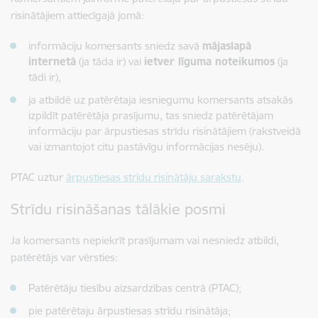
risinātājiem attiecīgajā jomā:
informāciju komersants sniedz savā
mājaslapā
internetā
(ja tāda ir) vai
ietver līguma noteikumos
(ja
tādi ir),
ja atbildē uz patērētaja iesniegumu komersants atsakās
izpildīt patērētāja prasījumu, tas sniedz patērētājam
informāciju par ārpustiesas strīdu risinātājiem (rakstveidā
vai izmantojot citu pastāvīgu informācijas nesēju).
PTAC uztur
ārpustiesas strīdu risinātāju sarakstu
.
Strīdu risināšanas tālākie posmi
Ja komersants nepiekrīt prasījumam vai nesniedz atbildi,
patērētājs var vērsties:
Patērētāju tiesību aizsardzības centrā (PTAC);
pie patērētaju ārpustiesas strīdu risinātāja;