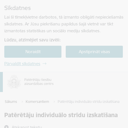
Pāriet uz lapas saturu
Sīkdatnes
Spied
lai meklētu
Enter
Lai šī tīmekļvietne darbotos, tā izmanto obligāti nepieciešamās
sīkdatnes. Ar Jūsu piekrišanu papildus šajā vietnē var tikt
izmantotas statistikas un sociālo mediju sīkdatnes.
Lūdzu, atzīmējiet savu izvēli:
Noraidīt
Apstiprināt visas
Pārvaldīt sīkdatnes
Sākums
Komersantiem
Patērētāju individuālo strīdu izskatīšana
Patērētāju individuālo strīdu izskatīšana
Atskaņot tekstu