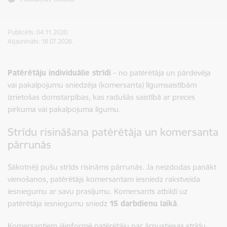
Publicēts: 04.11.2020.
Atjaunināts: 18.07.2026.
Patērētāju individuālie strīdi
– no patērētāja un pārdevēja
vai pakalpojumu sniedzēja (komersanta) līgumsaistībām
izrietošas domstarpības, kas radušās saistībā ar preces
pirkuma vai pakalpojuma līgumu.
Strīdu risināšana patērētāja un komersanta
pārrunās
Sākotnēji pušu strīds risināms pārrunās. Ja neizdodas panākt
vienošanos, patērētājs komersantam iesniedz rakstveida
iesniegumu ar savu prasījumu. Komersants atbildi uz
patērētāja iesniegumu sniedz
15 darbdienu laikā
.
Komersantiem jāinformē patērētāju par ārpustiesas strīdu