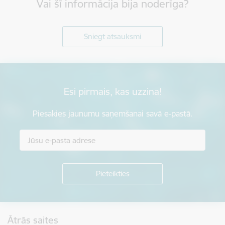
Vai šī informācija bija noderīga?
Sniegt atsauksmi
Esi pirmais, kas uzzina!
Piesakies jaunumu saņemšanai savā e-pastā.
Kājene
Ātrās saites