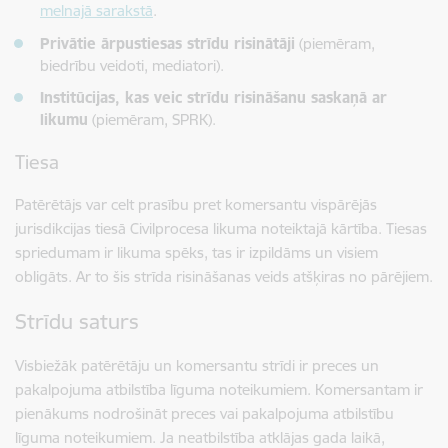
melnajā sarakstā
.
Privātie ārpustiesas strīdu risinātāji
(piemēram,
biedrību veidoti, mediatori).
Institūcijas, kas veic strīdu risināšanu saskaņā ar
likumu
(piemēram, SPRK).
Tiesa
Patērētājs var celt prasību pret komersantu vispārējās
jurisdikcijas tiesā Civilprocesa likuma noteiktajā kārtība. Tiesas
spriedumam ir likuma spēks, tas ir izpildāms un visiem
obligāts. Ar to šis strīda risināšanas veids atšķiras no pārējiem.
Strīdu saturs
Visbiežāk patērētāju un komersantu strīdi ir preces un
pakalpojuma atbilstība līguma noteikumiem. Komersantam ir
pienākums nodrošināt preces vai pakalpojuma atbilstību
līguma noteikumiem. Ja neatbilstība atklājas gada laikā,