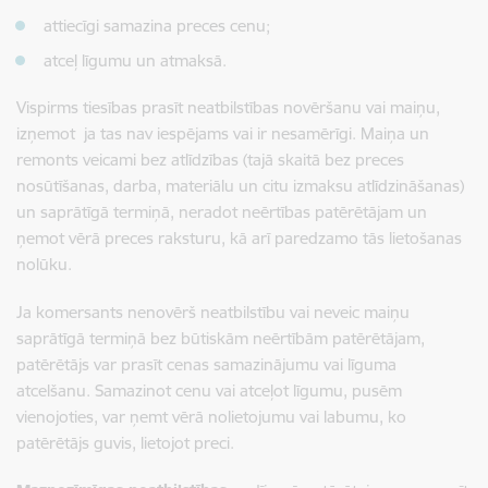
attiecīgi samazina preces cenu;
atceļ līgumu un atmaksā.
Vispirms tiesības prasīt neatbilstības novēršanu vai maiņu,
izņemot ja tas nav iespējams vai ir nesamērīgi. Maiņa un
remonts veicami bez atlīdzības (tajā skaitā bez preces
nosūtīšanas, darba, materiālu un citu izmaksu atlīdzināšanas)
un saprātīgā termiņā, neradot neērtības patērētājam un
ņemot vērā preces raksturu, kā arī paredzamo tās lietošanas
nolūku.
Ja komersants nenovērš neatbilstību vai neveic maiņu
saprātīgā termiņā bez būtiskām neērtībām patērētājam,
patērētājs var prasīt cenas samazinājumu vai līguma
atcelšanu. Samazinot cenu vai atceļot līgumu, pusēm
vienojoties, var ņemt vērā nolietojumu vai labumu, ko
patērētājs guvis, lietojot preci.