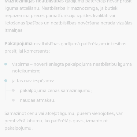
Maznozīmīgas neatbilstības
gadījumā patērētajs nevar prasīt
līguma atcelšanu. Neatbilstība ir maznozīmīga, ja būtiski
nepazemina preces pamatfunkciju izpildes kvalitāti vai
lietošanas īpašības un neatbilstības novēršana nerada vizuālas
izmaiņas.
Pakalpojuma
neatbilstības gadījumā patērētajam ir tiesības
prasīt, lai komersants:
vispirms – novērš sniegtā pakalpojuma neatbilstību līguma
noteikumiem;
ja tas nav iespējams:
pakalpojuma cenas samazinājumu;
naudas atmaksu.
Samazinot cenu vai atceļot līgumu, pusēm vienojoties, var
ņemt vērā labumu, ko patērētājs guvis, izmantojot
pakalpojumu.