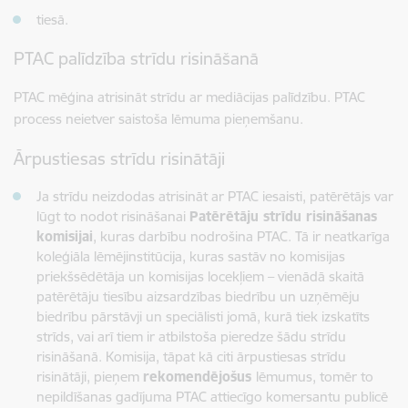
tiesā.
PTAC palīdzība strīdu risināšanā
PTAC mēģina atrisināt strīdu ar mediācijas palīdzību. PTAC
process neietver saistoša lēmuma pieņemšanu.
Ārpustiesas strīdu risinātāji
Ja strīdu neizdodas atrisināt ar PTAC iesaisti, patērētājs var
lūgt to nodot risināšanai
Patērētāju strīdu risināšanas
komisijai
, kuras darbību nodrošina PTAC. Tā ir neatkarīga
koleģiāla lēmējinstitūcija, kuras sastāv no komisijas
priekšsēdētāja un komisijas locekļiem – vienādā skaitā
patērētāju tiesību aizsardzības biedrību un uzņēmēju
biedrību pārstāvji un speciālisti jomā, kurā tiek izskatīts
strīds, vai arī tiem ir atbilstoša pieredze šādu strīdu
risināšanā. Komisija, tāpat kā citi ārpustiesas strīdu
risinātāji, pieņem
rekomendējošus
lēmumus, tomēr to
nepildīšanas gadījuma PTAC attiecīgo komersantu publicē