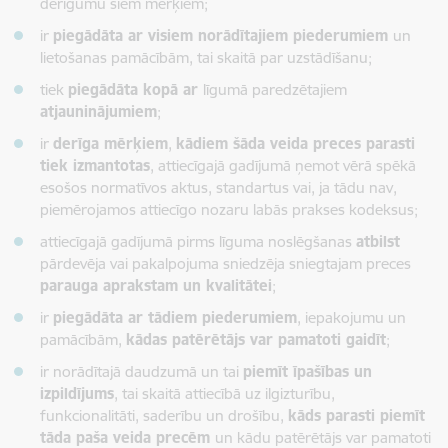
derīgumu šiem mērķiem;
ir
piegādāta ar visiem norādītajiem piederumiem
un
lietošanas pamācībām, tai skaitā par uzstādīšanu;
tiek
piegādāta kopā ar
līgumā paredzētajiem
atjauninājumiem
;
ir
derīga mērķiem
,
kādiem šāda veida preces parasti
tiek izmantotas
, attiecīgajā gadījumā ņemot vērā spēkā
esošos normatīvos aktus, standartus vai, ja tādu nav,
piemērojamos attiecīgo nozaru labās prakses kodeksus;
attiecīgajā gadījumā pirms līguma noslēgšanas
atbilst
pārdevēja vai pakalpojuma sniedzēja sniegtajam preces
parauga aprakstam un kvalitātei
;
ir
piegādāta ar tādiem piederumiem
, iepakojumu un
pamācībām,
kādas patērētājs var pamatoti gaidīt
;
ir norādītajā daudzumā un tai
piemīt īpašības un
izpildījums
, tai skaitā attiecībā uz ilgizturību,
funkcionalitāti, saderību un drošību,
kāds parasti piemīt
tāda paša veida precēm
un kādu patērētājs var pamatoti