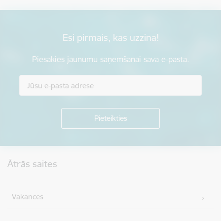
Esi pirmais, kas uzzina!
Piesakies jaunumu saņemšanai savā e-pastā.
Kājene
Ātrās saites
Vakances