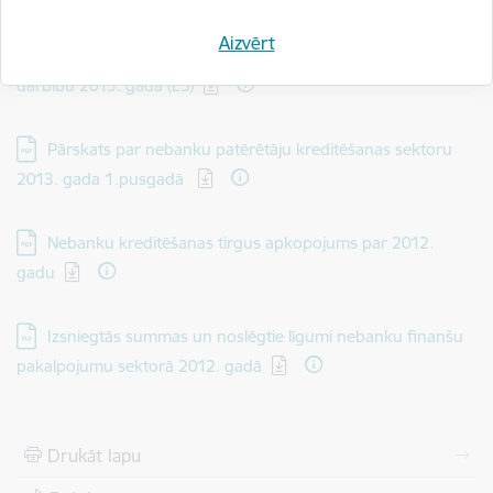
Aizvērt
Lejupielādēt:
Pārskats par nebanku patērētāju kreditēšanas sektora
darbību 2013. gadā (LS)
Lejupielādēt:
Pārskats par nebanku patērētāju kreditēšanas sektoru
2013. gada 1.pusgadā
Lejupielādēt:
Nebanku kreditēšanas tirgus apkopojums par 2012.
gadu
Lejupielādēt:
Izsniegtās summas un noslēgtie līgumi nebanku finanšu
pakalpojumu sektorā 2012. gadā
Drukāt lapu