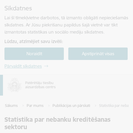
Pāriet uz lapas saturu
Sīkdatnes
Spied
lai meklētu
Enter
Lai šī tīmekļvietne darbotos, tā izmanto obligāti nepieciešamās
sīkdatnes. Ar Jūsu piekrišanu papildus šajā vietnē var tikt
izmantotas statistikas un sociālo mediju sīkdatnes.
Lūdzu, atzīmējiet savu izvēli:
Noraidīt
Apstiprināt visas
Pārvaldīt sīkdatnes
Sākums
Par mums
Publikācijas un pārskati
Statistika par neban
Statistika par nebanku kreditēšanas
sektoru