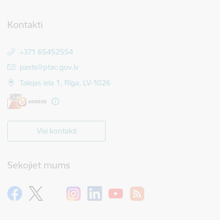
Kontakti
+371 65452554
E-pasts:
pasts@ptac.gov.lv
Talejas iela 1, Rīga, LV-1026
Visi kontakti
Sekojiet mums