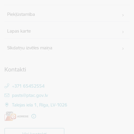
Piekļūstamība
Lapas karte
Sīkdatņu izvēles maiņa
Kontakti
+371 65452554
E-pasts:
pasts@ptac.gov.lv
Talejas iela 1, Rīga, LV-1026