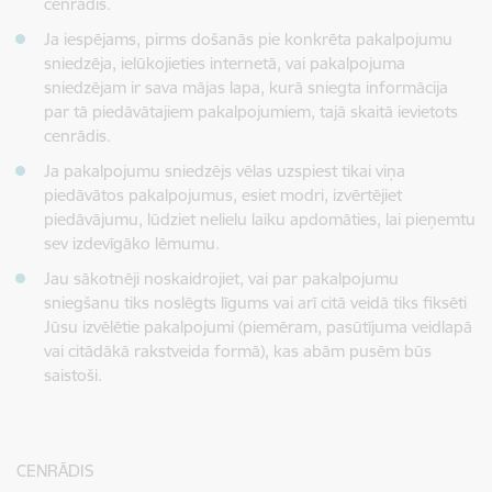
cenrādis.
Ja iespējams, pirms došanās pie konkrēta pakalpojumu
sniedzēja, ielūkojieties internetā, vai pakalpojuma
sniedzējam ir sava mājas lapa, kurā sniegta informācija
par tā piedāvātajiem pakalpojumiem, tajā skaitā ievietots
cenrādis.
Ja pakalpojumu sniedzējs vēlas uzspiest tikai viņa
piedāvātos pakalpojumus, esiet modri, izvērtējiet
piedāvājumu, lūdziet nelielu laiku apdomāties, lai pieņemtu
sev izdevīgāko lēmumu.
Jau sākotnēji noskaidrojiet, vai par pakalpojumu
sniegšanu tiks noslēgts līgums vai arī citā veidā tiks fiksēti
Jūsu izvēlētie pakalpojumi (piemēram, pasūtījuma veidlapā
vai citādākā rakstveida formā), kas abām pusēm būs
saistoši.
CENRĀDIS