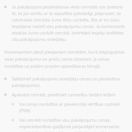
Ja pakalpojumi piedāvāšanas vietā cenrādis nav izvietots
tā, lai jūs varētu ar to iepazīties patstāvīgi, pieprasiet, lai
rakstveida cenrādis Jums tiktu uzrādīts, līdz ar ko būtu
iespējams redzēt visu pakalpojumu cenas. Ja komersants
atsakās Jums uzrādīt cenrādi, izvērtējiet iespēju izvēlēties
citu pakalpojumu sniedzēju.
Komersantam jābūt pieejamam cenrādim, kurā atspoguļotas
visas pakalpojumu un preču cenas (izņemot, ja cenas
norādītas uz pašām precēm apbedīšanas birojā).
Salīdziniet pakalpojumu sniedzēju cenas un piedāvātos
pakalpojumus.
Apskatot cenrādi, pievērsiet uzmanību šādām lietām:
Vai cenas norādītas ar pievienotās vērtības nodokli
(PVN).
Vai cenrādī norādītas visu pakalpojumu cenas,
nepieciešamības gadījumā pārjautājiet komersanta