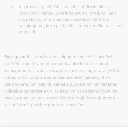
Ja jums tiek piedāvātas atlaides, pārliecinieties (ja
iespējams), vai tās Jums ir ieguvums, proti, vai kāds
cits pakalpojumu sniedzējs nepiedāvā identisku
pakalpojumu, kura piedāvātā cena ir zemāka par cenu
ar atlaidi.
Svarīgi zināt
– lai arī daži pakalpojumu sniedzēji piedāvā
patērētāju vietā saņemt miršanas apliecību un iesniegt
iesniegumu Valsts sociālās apdrošināšanas aģentūrā (VSAA)
apbedīšanas pabalsta saņemšanai (nereti piedāvājot šo
pakalpojumu par papildu samaksu), jāatceras, ka miršanas
apliecības saņemšana un iesnieguma iesniegšana VSAA nav
maksas pakalpojums un mirušā piederīgie šos dokumentus
var noformēt paši bez papildus izmaksām.