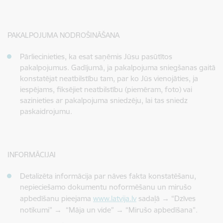
PAKALPOJUMA NODROŠINĀŠANA
Pārliecinieties, ka esat saņēmis Jūsu pasūtītos
pakalpojumus. Gadījumā, ja pakalpojuma sniegšanas gaitā
konstatējat neatbilstību tam, par ko Jūs vienojāties, ja
iespējams, fiksējiet neatbilstību (piemēram, foto) vai
sazinieties ar pakalpojuma sniedzēju, lai tas sniedz
paskaidrojumu.
INFORMĀCIJAI
Detalizēta informācija par nāves fakta konstatēšanu,
nepieciešamo dokumentu noformēšanu un mirušo
apbedīšanu pieejama
www.latvija.lv
sadaļā → “Dzīves
notikumi” → “Māja un vide” → “Mirušo apbedīšana”.