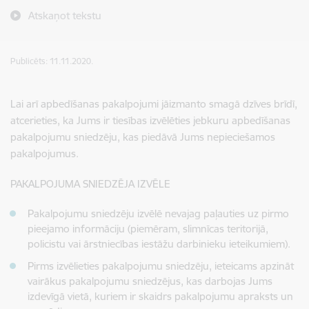
Atskaņot tekstu
Publicēts: 11.11.2020.
Lai arī apbedīšanas pakalpojumi jāizmanto smagā dzīves brīdī,
atcerieties, ka Jums ir tiesības izvēlēties jebkuru apbedīšanas
pakalpojumu sniedzēju, kas piedāvā Jums nepieciešamos
pakalpojumus.
PAKALPOJUMA SNIEDZĒJA IZVĒLE
Pakalpojumu sniedzēju izvēlē nevajag paļauties uz pirmo
pieejamo informāciju (piemēram, slimnīcas teritorijā,
policistu vai ārstniecības iestāžu darbinieku ieteikumiem).
Pirms izvēlieties pakalpojumu sniedzēju, ieteicams apzināt
vairākus pakalpojumu sniedzējus, kas darbojas Jums
izdevīgā vietā, kuriem ir skaidrs pakalpojumu apraksts un