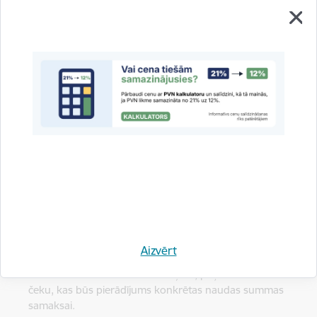
DARĪJUMU APLIECINOŠI DOKUMENTI
Pēc tam, kad esat izvēlējies Jums nepieciešamos
apbedīšanas pakalpojumus, pārliecieties, ka Jūsu
vienošanās tiek noformēta rakstiski (noslēdzot līgumu
un/vai saņemot, piemēram, pasūtījuma veidlapu, kur
detalizēti norādīti pasūtītie pakalpojumi un maksa par
tiem), tādā veidā abām pusēm būs skaidrs, par kādiem
pakalpojumiem tās vienojušās.
Ja nezināt, vai Jums ir nepieciešams pasūtīt kādus
papildus pakalpojumus, jautājiet to pakalpojuma
sniedzējam.
Pārliecinieties, vai esat vienojušies par pakalpojumiem, kas
skar, piemēram, mirušā uzglabāšanu, iezārkošanu,
pārvadāšanu, nešanu, kapa vietu, kapa izrakšanu, kapa
Aizvērt
aizrakšanu.
Ja veicat skaidras naudas norēķinu, paņemiet kvīti vai
čeku, kas būs pierādījums konkrētas naudas summas
samaksai.