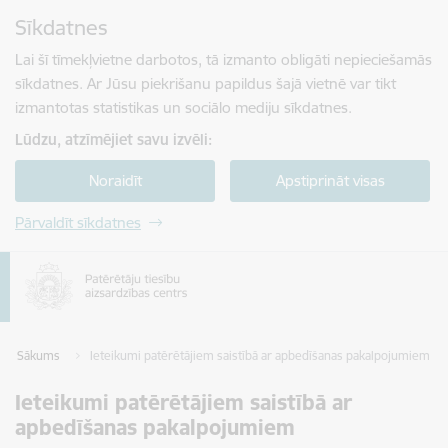
Pāriet uz lapas saturu
Sīkdatnes
Spied
lai meklētu
Enter
Lai šī tīmekļvietne darbotos, tā izmanto obligāti nepieciešamās
sīkdatnes. Ar Jūsu piekrišanu papildus šajā vietnē var tikt
izmantotas statistikas un sociālo mediju sīkdatnes.
Lūdzu, atzīmējiet savu izvēli:
Noraidīt
Apstiprināt visas
Pārvaldīt sīkdatnes
Sākums
Ieteikumi patērētājiem saistībā ar apbedīšanas pakalpojumiem
Ieteikumi patērētājiem saistībā ar
apbedīšanas pakalpojumiem