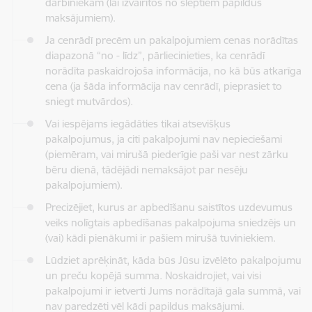
darbiniekam (lai izvairītos no slēptiem papildus
maksājumiem).
Ja cenrādī precēm un pakalpojumiem cenas norādītas
diapazonā “no - līdz”, pārliecinieties, ka cenrādī
norādīta paskaidrojoša informācija, no kā būs atkarīga
cena (ja šāda informācija nav cenrādī, pieprasiet to
sniegt mutvārdos).
Vai iespējams iegādāties tikai atsevišķus
pakalpojumus, ja citi pakalpojumi nav nepieciešami
(piemēram, vai mirušā piederīgie paši var nest zārku
bēru dienā, tādējādi nemaksājot par nesēju
pakalpojumiem).
Precizējiet, kurus ar apbedīšanu saistītos uzdevumus
veiks nolīgtais apbedīšanas pakalpojuma sniedzējs un
(vai) kādi pienākumi ir pašiem mirušā tuviniekiem.
Lūdziet aprēķināt, kāda būs Jūsu izvēlēto pakalpojumu
un preču kopējā summa. Noskaidrojiet, vai visi
pakalpojumi ir ietverti Jums norādītajā gala summā, vai
nav paredzēti vēl kādi papildus maksājumi.