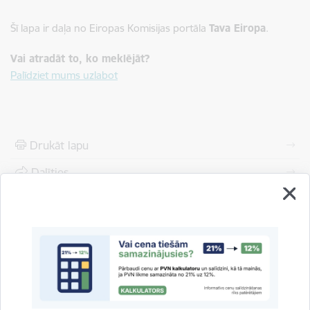
Šī lapa ir daļa no Eiropas Komisijas portāla
Tava Eiropa
.
Vai atradāt to, ko meklējāt?
Palīdziet mums uzlabot
Drukāt lapu
Dalīties