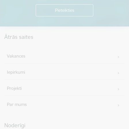
Kājene
Ātrās saites
Vakances
Iepirkumi
Projekti
Par mums
Noderīgi