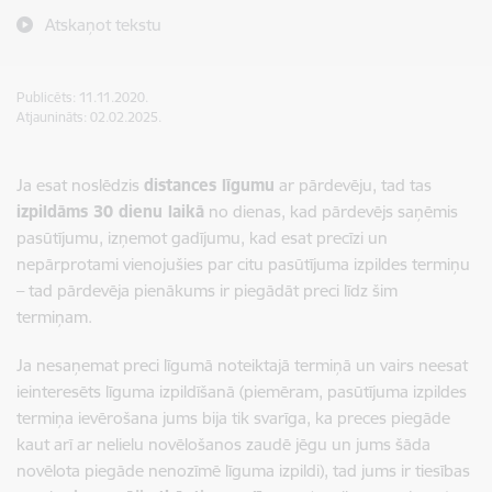
Atskaņot tekstu
Publicēts: 11.11.2020.
Atjaunināts: 02.02.2025.
Ja esat noslēdzis
distances līgumu
ar pārdevēju, tad tas
izpildāms 30 dienu laikā
no dienas, kad pārdevējs saņēmis
pasūtījumu, izņemot gadījumu, kad esat precīzi un
nepārprotami vienojušies par citu pasūtījuma izpildes termiņu
– tad pārdevēja pienākums ir piegādāt preci līdz šim
termiņam.
Ja nesaņemat preci līgumā noteiktajā termiņā un vairs neesat
ieinteresēts līguma izpildīšanā (piemēram, pasūtījuma izpildes
termiņa ievērošana jums bija tik svarīga, ka preces piegāde
kaut arī ar nelielu novēlošanos zaudē jēgu un jums šāda
novēlota piegāde nenozīmē līguma izpildi), tad jums ir tiesības