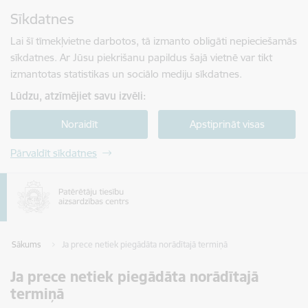
Pāriet uz lapas saturu
Sīkdatnes
Spied
lai meklētu
Enter
Lai šī tīmekļvietne darbotos, tā izmanto obligāti nepieciešamās
sīkdatnes. Ar Jūsu piekrišanu papildus šajā vietnē var tikt
izmantotas statistikas un sociālo mediju sīkdatnes.
Lūdzu, atzīmējiet savu izvēli:
Noraidīt
Apstiprināt visas
Pārvaldīt sīkdatnes
Sākums
Ja prece netiek piegādāta norādītajā termiņā
Ja prece netiek piegādāta norādītajā
termiņā