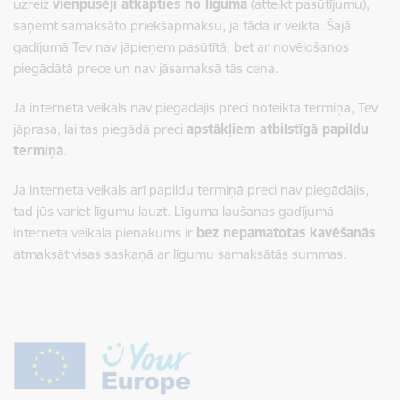
uzreiz
vienpusēji atkāpties no līguma
(atteikt pasūtījumu),
saņemt samaksāto priekšapmaksu, ja tāda ir veikta. Šajā
gadījumā Tev nav jāpieņem pasūtītā, bet ar novēlošanos
piegādātā prece un nav jāsamaksā tās cena.
Ja interneta veikals nav piegādājis preci noteiktā termiņā, Tev
jāprasa, lai tas piegādā preci
apstākļiem atbilstīgā papildu
termiņā
.
Ja interneta veikals arī papildu termiņā preci nav piegādājis,
tad jūs variet līgumu lauzt. Līguma laušanas gadījumā
interneta veikala pienākums ir
bez nepamatotas kavēšanās
atmaksāt visas saskaņā ar līgumu samaksātās summas.