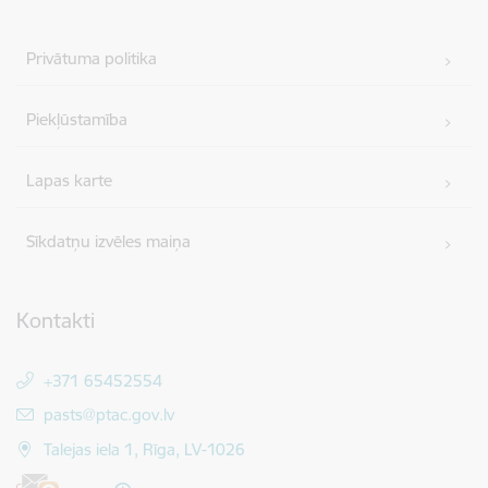
Privātuma politika
Piekļūstamība
Lapas karte
Sīkdatņu izvēles maiņa
Kontakti
+371 65452554
E-pasts:
pasts@ptac.gov.lv
Talejas iela 1, Rīga, LV-1026