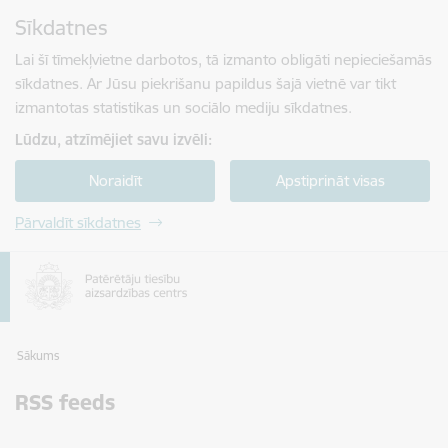
Pāriet uz lapas saturu
Sīkdatnes
Spied
lai meklētu
Enter
Lai šī tīmekļvietne darbotos, tā izmanto obligāti nepieciešamās
sīkdatnes. Ar Jūsu piekrišanu papildus šajā vietnē var tikt
izmantotas statistikas un sociālo mediju sīkdatnes.
Lūdzu, atzīmējiet savu izvēli:
Noraidīt
Apstiprināt visas
Pārvaldīt sīkdatnes
Sākums
RSS feeds