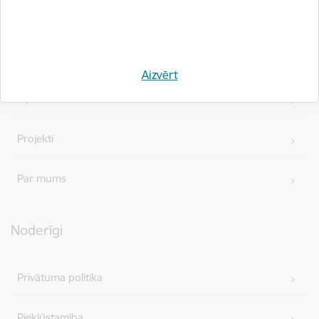
Ātrās saites
Vakances
Aizvērt
Iepirkumi
Projekti
Par mums
Noderīgi
Privātuma politika
Piekļūstamība