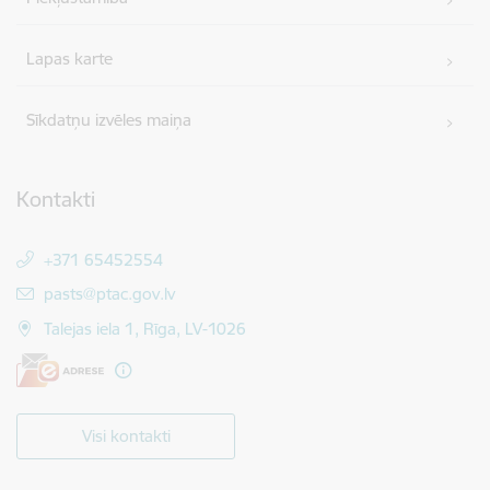
Lapas karte
Sīkdatņu izvēles maiņa
Kontakti
+371 65452554
E-pasts:
pasts@ptac.gov.lv
Talejas iela 1, Rīga, LV-1026
Visi kontakti