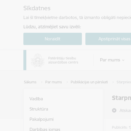
Pāriet uz lapas saturu
Sīkdatnes
Lai šī tīmekļvietne darbotos, tā izmanto obligāti nepiec
Lūdzu, atzīmējiet savu izvēli:
Noraidīt
Apstiprināt visas
Par mums
Sākums
Par mums
Publikācijas un pārskati
Starpnie
Starpn
Vadība
Struktūra
Atska
Pakalpojumi
Publicēts: 
Darbības jomas