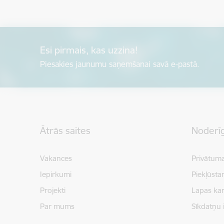
Esi pirmais, kas uzzina!
Piesakies jaunumu saņemšanai savā e-pastā.
Kājene
Ātrās saites
Noderīg
Vakances
Privātuma
Iepirkumi
Piekļūsta
Projekti
Lapas kar
Par mums
Sīkdatņu 