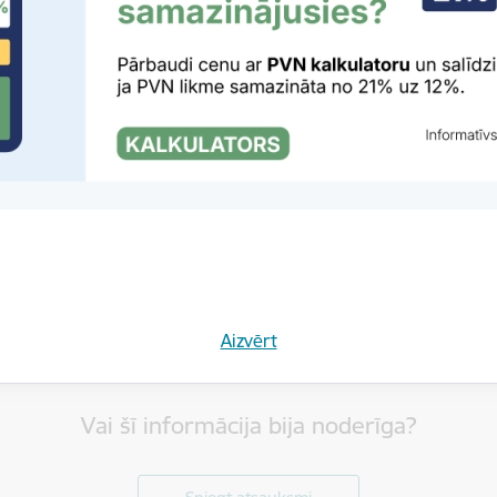
dēt:
ats par 2017.gadu
Aizvērt
Vai šī informācija bija noderīga?