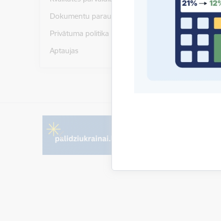
Lejupielā
Dokumentu paraugi
Pārsk
Privātuma politika
Aptaujas