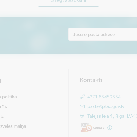
Sniegt atsauksmi
i
Kontakti
 politika
+371 65452554
E-pasts:
pasts@ptac.gov.lv
mība
Talejas iela 1, Rīga, LV-
te
izvēles maiņa