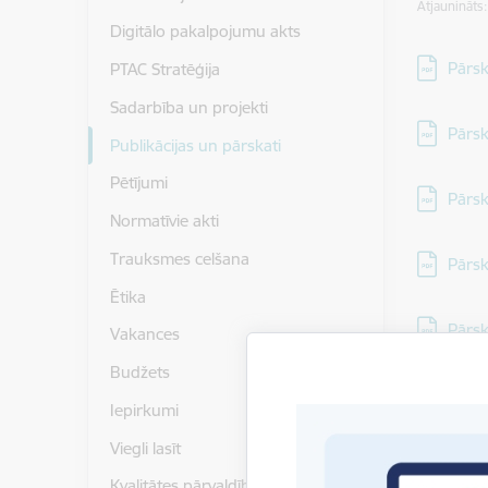
Atjaunināts
Digitālo pakalpojumu akts
Lejupielā
Pārsk
PTAC Stratēģija
Sadarbība un projekti
Lejupielā
Pārsk
Publikācijas un pārskati
Pētījumi
Lejupielā
Pārsk
Normatīvie akti
Trauksmes celšana
Lejupielā
Pārsk
Ētika
Lejupielā
Pārsk
Vakances
Budžets
Lejupielā
Pārs
Iepirkumi
Viegli lasīt
Lejupielā
Pārs
Kvalitātes pārvaldība