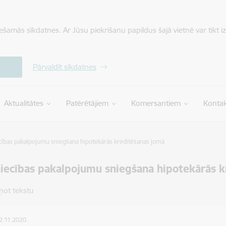
iešamās sīkdatnes. Ar Jūsu piekrišanu papildus šajā vietnē var tikt i
Pārvaldīt sīkdatnes
Aktualitātes
Patērētājiem
Komersantiem
Kontak
cības pakalpojumu sniegšana hipotekārās kreditēšanas jomā
iecības pakalpojumu sniegšana hipotekārās k
ņot tekstu
12.11.2020.