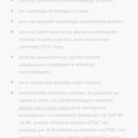
tam nav pasludināts maksātnespējas process;
tas neatrodas likvidācijas procesā;
tam nav apturēta vai izbeigta saimnieciskā darbība;
tam nav Valsts ieņēmumu dienesta administrēto
nodokļu (nodevu) parādu, kuru kopsumma
pārsniedz 1000
euro;
tūrisma operatoram un saistītu tūrisma
pakalpojumu sniedzējam ir atbilstošs
nodrošinājums;
tas ir samaksājis ikgadējo valsts nodevu;
saimnieciskās darbības veicējam, tā padomes vai
valdes loceklim vai pārstāvēttiesīgam biedram
pēdējo piecu gadu laikā
pirms iesnieguma
iesniegšanas nav piemērota Noteikumu Nr.380 40.
vai 46. punktā minētā procedūra (PTAC nav
paziņojis par tā likviditātes problēmām vai PTAC nav
pieņēmis lēmumu par ceļotāju repatriāciju), kuras