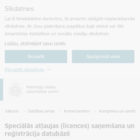
Pāriet uz lapas saturu
Sīkdatnes
Spied
lai meklētu
Enter
Lai šī tīmekļvietne darbotos, tā izmanto obligāti nepieciešamās
sīkdatnes. Ar Jūsu piekrišanu papildus šajā vietnē var tikt
izmantotas statistikas un sociālo mediju sīkdatnes.
Lūdzu, atzīmējiet savu izvēli:
Noraidīt
Apstiprināt visas
Pārvaldīt sīkdatnes
Sākums
Darbības jomas
Komersantiem
Kompleksu un saistītu 
Speciālās atļaujas (licences) saņemšana un
reģistrācija datubāzē