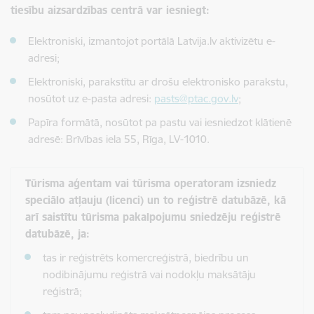
tiesību aizsardzības centrā var iesniegt:
Elektroniski, izmantojot portālā Latvija.lv aktivizētu e-
adresi;
Elektroniski, parakstītu ar drošu elektronisko parakstu,
nosūtot uz e-pasta adresi:
pasts@ptac.gov.lv
;
Papīra formātā, nosūtot pa pastu vai iesniedzot klātienē
adresē: Brīvības iela 55, Rīga, LV-1010.
Tūrisma aģentam vai tūrisma operatoram izsniedz
speciālo atļauju (licenci) un to reģistrē datubāzē, kā
arī saistītu tūrisma pakalpojumu sniedzēju reģistrē
datubāzē, ja:
tas ir reģistrēts komercreģistrā, biedrību un
nodibinājumu reģistrā vai nodokļu maksātāju
reģistrā;