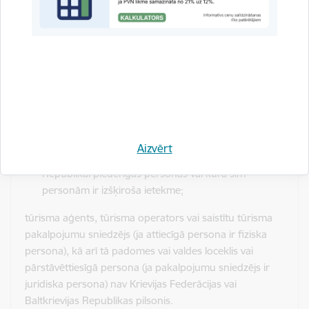
tas nav kapitālsabiedrība, kurā tieša vai netieša
izšķiroša ietekme ir Krievijas Federācijai vai
Baltkrievijas Republikai (turpmāk – Krievijas
Federācijai vai Baltkrievijas Republikai piederīgās
personas), to pilsoņiem vai juridiskajām personām,
kas reģistrētas minētajās valstīs, kā arī tas nav
kapitālsabiedrība, kuras patiesie labuma guvēji ir
šādas personas;
tas nav personālsabiedrība, kuras biedri vai patiesie
Aizvērt
labuma guvēji ir Krievijas Federācijai vai Baltkrievijas
Republikai piederīgās personas vai kurā šīm
personām ir izšķiroša ietekme;
tūrisma aģents, tūrisma operators vai saistītu tūrisma
pakalpojumu sniedzējs (ja attiecīgā persona ir fiziska
persona), kā arī tā padomes vai valdes loceklis vai
pārstāvēttiesīgā persona (ja pakalpojumu sniedzējs ir
juridiska persona) nav Krievijas Federācijas vai
Baltkrievijas Republikas pilsonis.