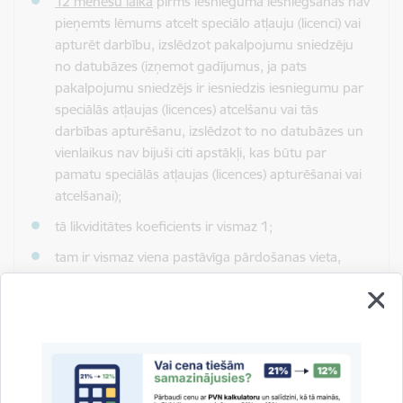
12 mēnešu laikā
pirms iesnieguma iesniegšanas nav
pieņemts lēmums atcelt speciālo atļauju (licenci) vai
apturēt darbību, izslēdzot pakalpojumu sniedzēju
no datubāzes (izņemot gadījumus, ja pats
pakalpojumu sniedzējs ir iesniedzis iesniegumu par
speciālās atļaujas (licences) atcelšanu vai tās
darbības apturēšanu, izslēdzot to no datubāzes un
vienlaikus nav bijuši citi apstākļi, kas būtu par
pamatu speciālās atļaujas (licences) apturēšanai vai
atcelšanai);
tā likviditātes koeficients ir vismaz 1;
tam ir vismaz viena pastāvīga pārdošanas vieta,
tostarp tīmekļvietne vai sociālo mediju konts, kurā
tiek nodrošināta Noteikumos Nr.380 minētās
informācijas pieejamība;
uz to nav attiecināmas starptautiskās vai nacionālās
sankcijas;