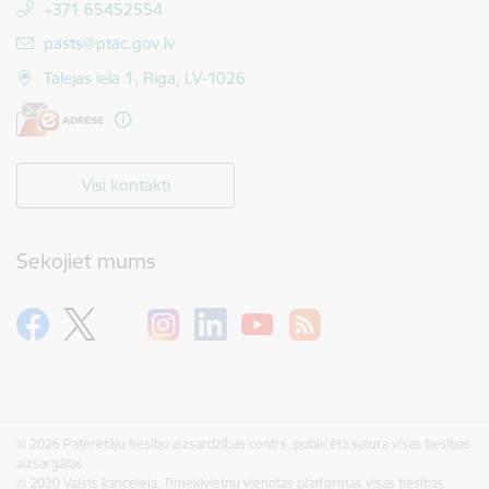
+371 65452554
E-pasts:
pasts@ptac.gov.lv
Talejas iela 1, Rīga, LV-1026
Visi kontakti
Sekojiet mums
© 2026 Patērētāju tiesību aizsardzības centrs, publicētā satura visas tiesības
aizsargātas.
© 2020 Valsts kanceleja, Tīmekļvietņu vienotās platformas visas tiesības