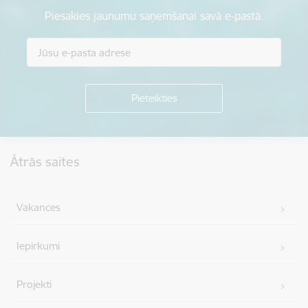
Piesakies jaunumu saņemšanai savā e-pastā.
Kājene
Ātrās saites
Vakances
Iepirkumi
Projekti