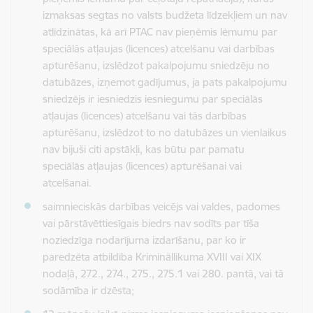
izmaksas segtas no valsts budžeta līdzekļiem un nav
atlīdzinātas, kā arī PTAC nav pieņēmis lēmumu par
speciālās atļaujas (licences) atcelšanu vai darbības
apturēšanu, izslēdzot pakalpojumu sniedzēju no
datubāzes, izņemot gadījumus, ja pats pakalpojumu
sniedzējs ir iesniedzis iesniegumu par speciālās
atļaujas (licences) atcelšanu vai tās darbības
apturēšanu, izslēdzot to no datubāzes un vienlaikus
nav bijuši citi apstākļi, kas būtu par pamatu
speciālās atļaujas (licences) apturēšanai vai
atcelšanai.
saimnieciskās darbības veicējs vai valdes, padomes
vai pārstāvēttiesīgais biedrs nav sodīts par tīša
noziedzīga nodarījuma izdarīšanu, par ko ir
paredzēta atbildība Krimināllikuma XVIII vai XIX
nodaļā, 272., 274., 275., 275.1 vai 280. pantā, vai tā
sodāmība ir dzēsta;