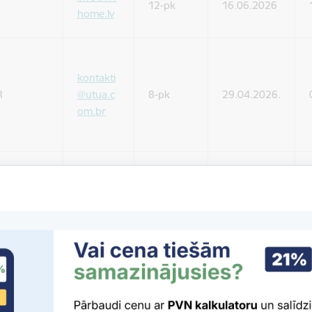
12-pk
16.06.2026
home.lv
kontakti
R
@utua.c
8-pk
29.04.2026.
om.br
kontakti
R
@utua.c
8-pk
29.04.2026.
om.br
info@or
mbebele
10-pk
30.12.2025.
s.eu
info@or