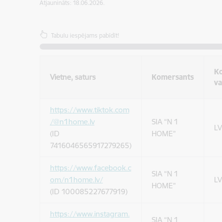
Atjaunināts: 18.06.2026.
Tabulu iespējams pabīdīt!
K
Vietne, saturs
Komersants
va
https://www.tiktok.com
/@n1home.lv
SIA “N 1
LV
(ID
HOME”
7416046565917279265)
https://www.facebook.c
SIA “N 1
om/n1home.lv/
LV
HOME”
(ID 100085227677919)
https://www.instagram.
SIA “N 1