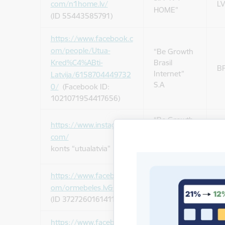
com/n1home.lv/
LV
HOME”
(ID 55443585791)
https://www.facebook.c
om/people/Utua-
“Be Growth
Kred%C4%ABti-
Brasil
B
Internet”
Latvija/6158704449732
S.A
0/
(Facebook ID:
1021071954417656)
“Be Growth
https://www.instagram.
Brasil
B
com/
Internet”
konts “utualatvia”
S.A
https://www.facebook.c
SIA
“Heavenly
LV
om/ormebeles.lv&nbsp
;
Furniture”
(ID 372726016141194)
https://www.facebook.c
SIA