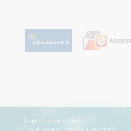
Esi pirmais, kas uzzina!
Piesakies jaunumu saņemšanai savā e-pastā.