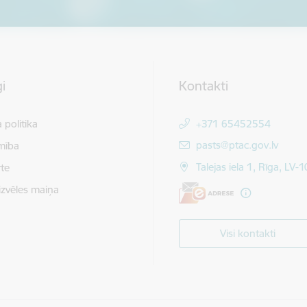
i
Kontakti
 politika
+371 65452554
E-pasts:
pasts@ptac.gov.lv
mība
Talejas iela 1, Rīga, LV-
te
izvēles maiņa
Visi kontakti