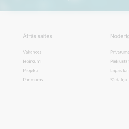
Kājene
Ātrās saites
Noderīg
Vakances
Privātuma
Iepirkumi
Piekļūsta
Projekti
Lapas kar
Par mums
Sīkdatņu 