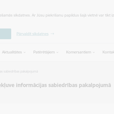
iešamās sīkdatnes. Ar Jūsu piekrišanu papildus šajā vietnē var tikt i
Pārvaldīt sīkdatnes
Aktualitātes
Patērētājiem
Komersantiem
Kontak
jas sabiedrības pakalpojumā
ekļuve informācijas sabiedrības pakalpojumā