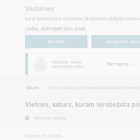
Pāriet uz lapas saturu
Sīkdatnes
Lai šī tīmekļvietne darbotos, tā izmanto obligāti nepiec
Lūdzu, atzīmējiet savu izvēli:
Noraidīt
Apstiprināt visas
Par mums
Sākums
Vietnes, saturs, kuram ierobežota piekļuve informāci
Vietnes, saturs, kuram ierobežota pi
Atskaņot tekstu
Publicēts: 15.02.2025.