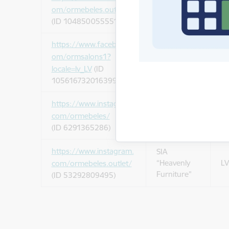
“Heavenly
LV
om/ormebeles.outlet
Furniture”
(ID 104850055551146)
https://www.facebook.c
SIA
om/ormsalons1?
“Heavenly
LV
locale=lv_LV
(ID
Furniture”
105616732016399)
https://www.instagram.
SIA
“Heavenly
LV
com/ormebeles/
Furniture”
(ID 6291365286)
https://www.instagram.
SIA
“Heavenly
LV
com/ormebeles.outlet/
Furniture”
(ID 53292809495)