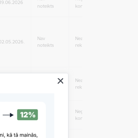
19.06.2026
noteikts
komercprakse
Nav
Neatbilstoša
02.05.2026.
noteikts
reklāma
Nav
Neatbilstoša
02.05.2026.
noteikts
reklāma
Negodīga
30.12.2025.
30.12.2027.
komercprakse