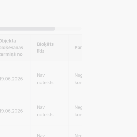
Objekta
Bloķēts
bloķēsanas
Pamatojums
līdz
termiņš no
Nav
Negodīga
19.06.2026
noteikts
komercprakse
Nav
Negodīga
19.06.2026
noteikts
komercprakse
Nav
Negodīga