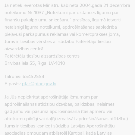
Ja netiek ievērotas Ministru kabineta 2004.gada 21.decembra
noteikumu Nr.1037 „Noteikumi par distances līgumu par
finanšu pakalpojumu sniegšanu” prasības, līgumā ietverti
netaisnīgi līguma noteikumi, apdrošināšanas sabiedrība
pieļāvusi pārkāpumus reklāmas vai komercprakses jomā,
Jums ir tiesības vērsties ar sūdzību Patērētāju tiesību
aizsardzības centrā.
Patērētāju tiesību aizsardzības centrs
Brīvības iela 55, Rīga, LV-1010
Tālrunis: 65452554
E-pasts:
ptac@ptac.gov.lv
Ja Jūs nepiekrītat apdrošinātāja lēmumam par
apdrošināšanas atlīdzību dzīvības, palīdzības, nelaimes
gadījumu vai īpašuma apdrošināšanā (tās apmēru vai
atteikumu pilnīgi vai daļēji izmaksāt apdrošināšanas atlīdzību)
Jums ir tiesības iesniegt sūdzību Latvijas Apdrošinātāju
asociācijas ombudam atbilstoši Kārtībai, kādā Latvijas