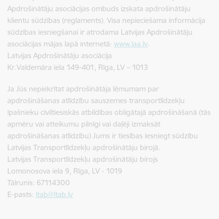
Apdrošinātāju asociācijas ombuds izskata apdrošinātāju
klientu sūdzības (reglaments). Visa nepieciešama informācija
sūdzības iesniegšanai ir atrodama Latvijas Apdrošinātāju
asociācijas mājas lapā internetā:
www.laa.lv
.
Latvijas Apdrošinātāju asociācija
Kr.Valdemāra iela 149-401, Rīga, LV – 1013
Ja Jūs nepiekrītat apdrošinātāja lēmumam par
apdrošināšanas atlīdzību sauszemes transportlīdzekļu
īpašnieku civiltiesiskās atbildības obligātajā apdrošināšanā (tās
apmēru vai atteikumu pilnīgi vai daļēji izmaksāt
apdrošināšanas atlīdzību) Jums ir tiesības iesniegt sūdzību
Latvijas Transportlīdzekļu apdrošinātāju birojā.
Latvijas Transportlīdzekļu apdrošinātāju birojs
Lomonosova iela 9, Rīga, LV - 1019
Tālrunis: 67114300
E-pasts:
ltab@ltab.lv