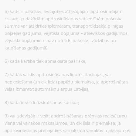
5) kāds ir pašrisks, iestājoties attiecīgajam apdrošinātajam
riskam, jo dažādām apdrošināšanas sabiedrībām pašriska
summa var atšķirties (piemēram, transportlīdzekļa pilnīgas
bojāejas gadījumā, vējstikla bojājuma – atsevišķos gadījumos
vējstikla bojājumiem nav noteikts pašrisks, zādzības un
laupīšanas gadījumā);
6) kādā kārtībā tiek apmaksāts pašrisks;
7) kādās valstīs apdrošināšanas līgums darbojas, vai
nepieciešama (un cik liela) papildu piemaksa, ja apdrošinātais
vēlas izmantot automašīnu ārpus Latvijas;
8) kāda ir strīdu izskatīšanas kārtība;
9) vai izdevīgāk ir veikt apdrošināšanas prēmijas maksājumu
vienā vai vairākos maksājumos, un cik liela ir piemaksa, ja
apdrošināšanas prēmija tiek samaksāta vairākos maksājumos;