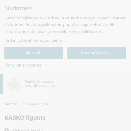
Pāriet uz lapas saturu
Sīkdatnes
Spied
lai meklētu
Enter
Lai šī tīmekļvietne darbotos, tā izmanto obligāti nepieciešamās
sīkdatnes. Ar Jūsu piekrišanu papildus šajā vietnē var tikt
izmantotas statistikas un sociālo mediju sīkdatnes.
Lūdzu, atzīmējiet savu izvēli:
Noraidīt
Apstiprināt visas
Pārvaldīt sīkdatnes
Sākums
KASKO līgums
KASKO līgums
Atskaņot tekstu