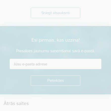
Sniegt atsauksmi
Esi pirmais, kas uzzina!
Piesakies jaunumu saņemšanai savā e-pastā.
Kājene
Ātrās saites