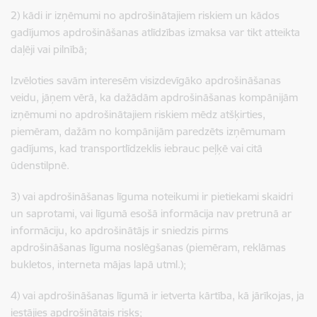
2) kādi ir izņēmumi no apdrošinātajiem riskiem un kādos
gadījumos apdrošināšanas atlīdzības izmaksa var tikt atteikta
daļēji vai pilnībā;
Izvēloties savām interesēm visizdevīgāko apdrošināšanas
veidu, jāņem vērā, ka dažādām apdrošināšanas kompānijām
izņēmumi no apdrošinātajiem riskiem mēdz atšķirties,
piemēram, dažām no kompānijām paredzēts izņēmumam
gadījums, kad transportlīdzeklis iebrauc peļķē vai citā
ūdenstilpnē.
3) vai apdrošināšanas līguma noteikumi ir pietiekami skaidri
un saprotami, vai līgumā esošā informācija nav pretrunā ar
informāciju, ko apdrošinātājs ir sniedzis pirms
apdrošināšanas līguma noslēgšanas (piemēram, reklāmas
bukletos, interneta mājas lapā utml.);
4) vai apdrošināšanas līgumā ir ietverta kārtība, kā jārīkojas, ja
iestājies apdrošinātais risks;