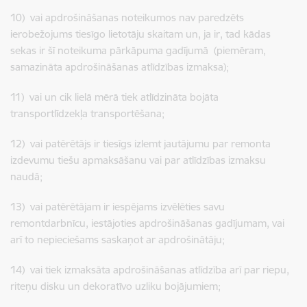
10) vai apdrošināšanas noteikumos nav paredzēts
ierobežojums tiesīgo lietotāju skaitam un, ja ir, tad kādas
sekas ir šī noteikuma pārkāpuma gadījumā (piemēram,
samazināta apdrošināšanas atlīdzības izmaksa);
11) vai un cik lielā mērā tiek atlīdzināta bojāta
transportlīdzekļa transportēšana;
12) vai patērētājs ir tiesīgs izlemt jautājumu par remonta
izdevumu tiešu apmaksāšanu vai par atlīdzības izmaksu
naudā;
13) vai patērētājam ir iespējams izvēlēties savu
remontdarbnīcu, iestājoties apdrošināšanas gadījumam, vai
arī to nepieciešams saskaņot ar apdrošinātāju;
14) vai tiek izmaksāta apdrošināšanas atlīdzība arī par riepu,
riteņu disku un dekoratīvo uzliku bojājumiem;