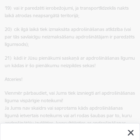
19) vai ir paredzēti ierobežojumi, ja transportlīdzeklis nakts
laikā atrodas neapsargātā teritorijā;
20) cik ilgā laikā tiek izmaksāta apdrošināšanas atlīdzība (vai
par tās savlaicīgu neizmaksāšanu apdrošinātājam ir paredzēts
līgumsods);
21) kādi ir Jūsu pienākumi saskaņā ar apdrošināšanas līgumu
un kādas ir šo pienākumu neizpildes sekas!
Atceries!
Vienmēr pārbaudiet, vai Jums tiek izsniegti arī apdrošināšanas
līguma vispārīgie noteikumi!
Ja Jums nav skaidrs vai saprotams kāds apdrošināšanas
līgumā ietvertais noteikums vai arī rodas šaubas par to, kuru
apdrošinātāju izvēlēties, konsultējieties ar apdrošināšanas
starpniekiem (apdrošināšanas aģentu vai apdrošināšanas
brokeri). Jums ir tiesības arī zināt atlīdzības apmēru, kādu