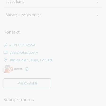
Lapas karte
Sīkdatņu izvēles maiņa
Kontakti
+371 65452554
E-pasts:
pasts@ptac.gov.lv
Talejas iela 1, Rīga, LV-1026
Visi kontakti
Sekojiet mums