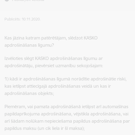
Publicēts: 10.11.2020.
Kas jāzina katram patērētājam, slēdzot KASKO
apdrošināšanas līgumu?
Izvēloties slēgt KASKO apdrošināšanas līgumu ar
apdrošinātāju, pievērsiet uzmanību sekojošajam:
1) kādi ir apdrošināšanas līgumā norādītie apdrošinātie riski,
kas ietilpst attiecīgajā apdrošināšanas veidā un kas ir
apdrošināšanas objekts;
Piemēram, vai pamata apdrošināšanā ietilpst arī automašīnas
papildaprīkojuma apdrošināšana, vējstikla apdrošināšana, vai
arī šādam nolūkam nepieciešama papildus apdrošināšana par
papildus maksu (un cik liela ir šī maksa);