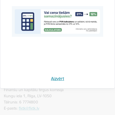
apdrošināšanas starpnieks saņems no apdrošinātāja!
Izvēloties sev izdevīgāko apdrošināšanas kompāniju,
pievērsiet uzmanību ne tikai apdrošināšanas pakalpojuma
cenai, bet arī tam, kādi apdrošinātie riski un kādi izņēmumi no
apdrošinātajiem riskiem iekļauti attiecīgajā apdrošināšanas
līgumā!
Kur vērsties saistībā ar apdrošināšanas pakalpojumiem?
Ja netiek ievēroti noteikumi par apdrošināšanas atlīdzības
izmaksas termiņiem vai apdrošināšana līgumā nav ietverta
kāda no obligātajām apdrošināšanas līguma sastāvdaļām
Jums ir tiesības vērsties ar sūdzību Finanšu un kapitāla tirgus
komisijā, kura ir tiesīga par šādu pārkāpumu piemērot sodu
Aizvērt
attiecīgajam apdrošinātājam.
Finanšu un kapitālu tirgus komisija
Kungu iela 1, Rīga, LV-1050
Tālrunis: 6 7774800
E-pasts:
fktk@fktk.lv