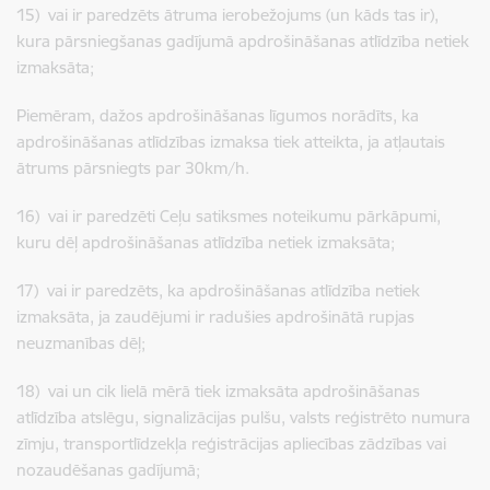
15) vai ir paredzēts ātruma ierobežojums (un kāds tas ir),
kura pārsniegšanas gadījumā apdrošināšanas atlīdzība netiek
izmaksāta;
Piemēram, dažos apdrošināšanas līgumos norādīts, ka
apdrošināšanas atlīdzības izmaksa tiek atteikta, ja atļautais
ātrums pārsniegts par 30km/h.
16) vai ir paredzēti Ceļu satiksmes noteikumu pārkāpumi,
kuru dēļ apdrošināšanas atlīdzība netiek izmaksāta;
17) vai ir paredzēts, ka apdrošināšanas atlīdzība netiek
izmaksāta, ja zaudējumi ir radušies apdrošinātā rupjas
neuzmanības dēļ;
18) vai un cik lielā mērā tiek izmaksāta apdrošināšanas
atlīdzība atslēgu, signalizācijas pulšu, valsts reģistrēto numura
zīmju, transportlīdzekļa reģistrācijas apliecības zādzības vai
nozaudēšanas gadījumā;