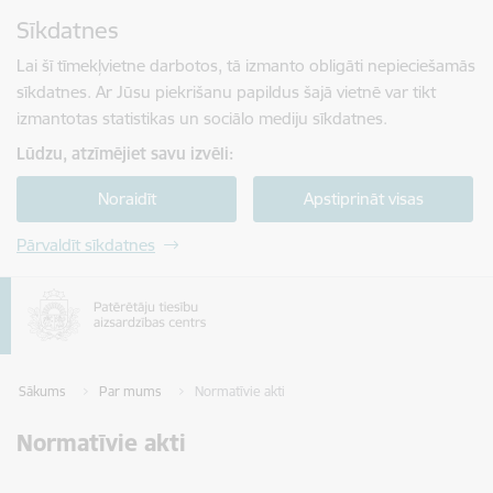
Pāriet uz lapas saturu
Sīkdatnes
Spied
lai meklētu
Enter
Lai šī tīmekļvietne darbotos, tā izmanto obligāti nepieciešamās
sīkdatnes. Ar Jūsu piekrišanu papildus šajā vietnē var tikt
izmantotas statistikas un sociālo mediju sīkdatnes.
Lūdzu, atzīmējiet savu izvēli:
Noraidīt
Apstiprināt visas
Pārvaldīt sīkdatnes
Sākums
Par mums
Normatīvie akti
Normatīvie akti