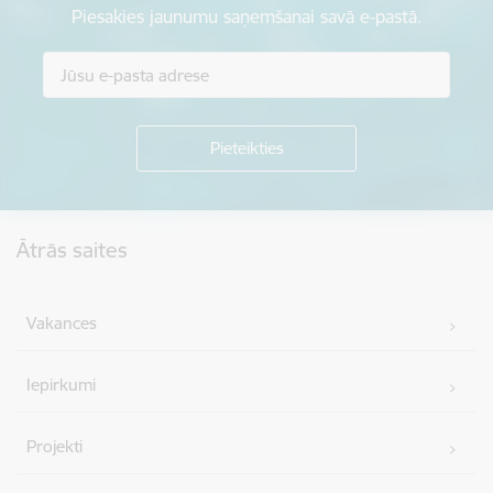
Piesakies jaunumu saņemšanai savā e-pastā.
Kājene
Ātrās saites
Vakances
Iepirkumi
Projekti