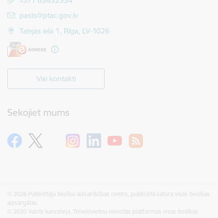
+371 65452554
E-pasts:
pasts@ptac.gov.lv
Talejas iela 1, Rīga, LV-1026
Visi kontakti
Sekojiet mums
© 2026 Patērētāju tiesību aizsardzības centrs, publicētā satura visas tiesības
aizsargātas.
© 2020 Valsts kanceleja, Tīmekļvietņu vienotās platformas visas tiesības