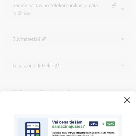
Radioiekārtas un telekomunikāciju gala
iekārtas
Būvmateriāli
Transporta līdzekļi
Mašīnas (mašīniekārtas)
Bīstamās iekārtas