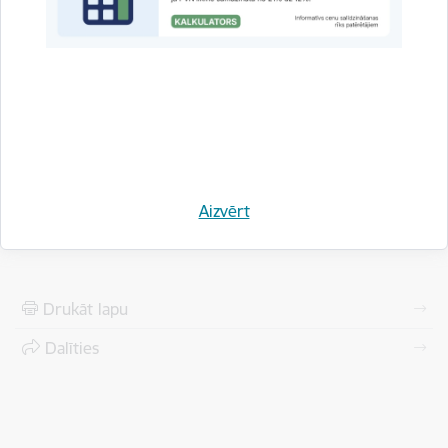
Prasības attiecībā uz troksni
Citi
Iekšējie normatīvie akti
Aizvērt
Drukāt lapu
Dalīties