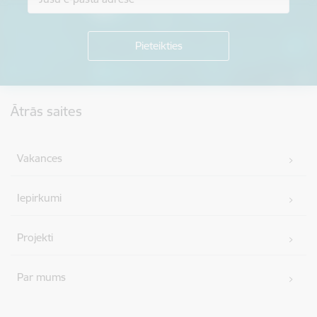
Kājene
Ātrās saites
Vakances
Iepirkumi
Projekti
Par mums