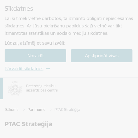
Pāriet uz lapas saturu
Sīkdatnes
Spied
lai meklētu
Enter
Lai šī tīmekļvietne darbotos, tā izmanto obligāti nepieciešamās
sīkdatnes. Ar Jūsu piekrišanu papildus šajā vietnē var tikt
izmantotas statistikas un sociālo mediju sīkdatnes.
Lūdzu, atzīmējiet savu izvēli:
Noraidīt
Apstiprināt visas
Pārvaldīt sīkdatnes
Sākums
Par mums
PTAC Stratēģija
PTAC Stratēģija