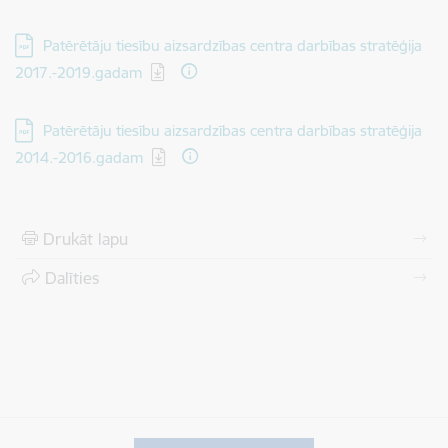
Lejupielādēt:
Patērētāju tiesību aizsardzības centra darbības stratēģija
2017.-2019.gadam
Lejupielādēt:
Patērētāju tiesību aizsardzības centra darbības stratēģija
2014.-2016.gadam
Drukāt lapu
Dalīties