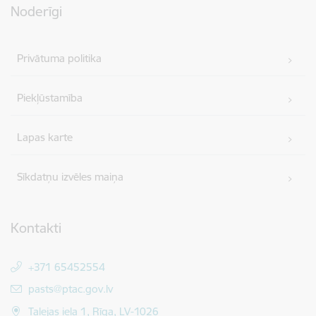
Noderīgi
Privātuma politika
Piekļūstamība
Lapas karte
Sīkdatņu izvēles maiņa
Kontakti
+371 65452554
E-pasts:
pasts@ptac.gov.lv
Talejas iela 1, Rīga, LV-1026