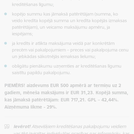
kreditēšanas līgumu;
kopējo summu kas jāmaksā patērētājam (summa, ko
veido kredīta kopējā summa un kredīta kopējās izmaksas
patērētājam), un veicamo maksājumu apmēru, ja
iespējams;
ja kredīts ir atlikta maksājuma veidā par konkrētām
precēm vai pakalpojumiem – preces vai pakalpojuma cenu
un jebkādas sākotnējās iemaksas lielumu;
obligātu pienākumu uzņemties ar kreditēšanas līgumu
saistītu papildu pakalpojumu.
PIEMĒRS! aizdevums EUR 500 apmērā ar termiņu uz 2
gadiem, mēneša maksājums ir EUR 31,23. Kopējā summa,
kas jāmaksā patērētājam: EUR 717,21. GPL – 42,44%.
Aizņēmuma likme - 29%.
Ievērot!
Atsevišķiem kreditēšanas pakalpojumu veidiem
var tikt izvirzītas individuālas prasības par informāciju, kas