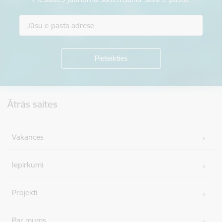
Kājene
Ātrās saites
Vakances
Iepirkumi
Projekti
Par mums