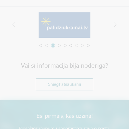
Vai šī informācija bija noderīga?
Sniegt atsauksmi
Esi pirmais, kas uzzina!
Piesakies jaunumu saņemšanai savā e-pastā.