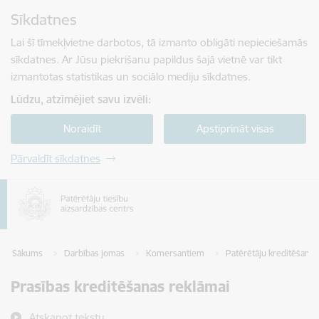
Pāriet uz lapas saturu
Sīkdatnes
Spied
lai meklētu
Enter
Lai šī tīmekļvietne darbotos, tā izmanto obligāti nepieciešamās
sīkdatnes. Ar Jūsu piekrišanu papildus šajā vietnē var tikt
izmantotas statistikas un sociālo mediju sīkdatnes.
Lūdzu, atzīmējiet savu izvēli:
Noraidīt
Apstiprināt visas
Pārvaldīt sīkdatnes
Sākums
Darbības jomas
Komersantiem
Patērētāju kreditēšana
Prasības kreditēšanas reklāmai
Atskaņot tekstu