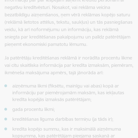
negatīvu kredītvēsturi. Nosakot, vai reklāma veicina
bezatbildīgu aizņemšanos, ņem vērā reklāmas kopējo saturu
(reklāmā lietotos attēlus, tekstu, saukļus) un tās pasniegšanas
veidu, kā arī noformējumu un informāciju, kas reklāmā
sniegta par kreditēšanas pakalpojumu un palīdz patērētājam
pieņemt ekonomiski pamatotu lēmumu.
Ja patērētāju kreditēšanas reklāmā ir norādīta procentu likme
vai citu skaitliska informācija par kredīta izmaksām, piemēram,
ikmēneša maksājuma apmērs, tajā jānorāda arī:
aizņēmuma likmi (fiksētu, mainīgu vai abas) kopā ar
informāciju par piemērojamām maksām, kas iekļautas
kredīta kopējās izmaksās patērētājam;
gada procentu likmi;
kreditēšanas līguma darbības termiņu (ja tāds ir);
kredīta kopējo summu, kas ir maksimālā aizņēmuma
kopsumma, kas patērētājam pieejama saskaņā ar