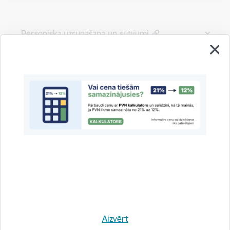
Personiska uzrunāšana un sūtījumi
Ar kreditēšanu nesaistītu preču un
pakalpojumu reklāma
Zīmolvārda reklāma
Studiju kredītu izņēmums
Aizvērt
Nekustamā īpašuma kredītu izņēmums