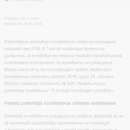
Publicēts: 04.11.2020.
Atjaunināts: 06.05.2026.
Patērētājiem adresētas kreditēšanas reklāmas pieļaujams
3
reklamēt vien PTAL 8.
pantā noteiktajos izņēmuma
gadījumos. Ja kreditēšanas reklāma neatbilst minētajā pantā
noteiktajiem izņēmumiem, to izplatīšana nav pieļaujama.
Būtiski ņemt vērā, ka normatīvajiem aktiem atbilstošām
kreditēšanas reklāmām jāatbilst 2016. gada 25. oktobra
Ministru kabineta noteikumu Nr.691 “Noteikumi par
patērētāja kreditēšanu” III nodaļā noteiktajām prasībām.
Padomi patērētāja kreditēšanas reklāmu sastādīšanai
Patērētāji kreditēšanas pakalpojumu reklāma jāizstrādā tā, lai
tā neveicinātu bezatbildīgu aizņemšanos un nesniegtu
informāciju par par iespējām saņemt kredītu personām ar