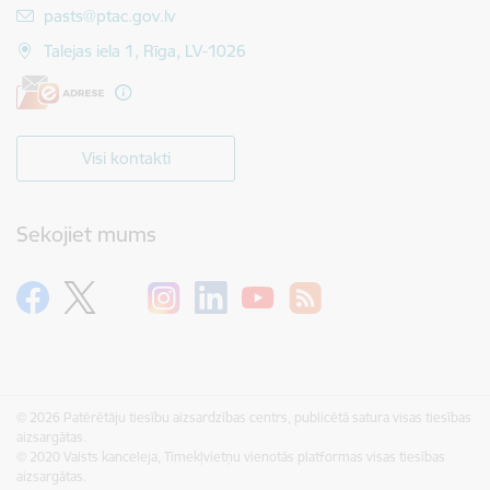
E-pasts:
pasts@ptac.gov.lv
Talejas iela 1, Rīga, LV-1026
Visi kontakti
Sekojiet mums
© 2026 Patērētāju tiesību aizsardzības centrs, publicētā satura visas tiesības
aizsargātas.
© 2020 Valsts kanceleja, Tīmekļvietņu vienotās platformas visas tiesības
aizsargātas.