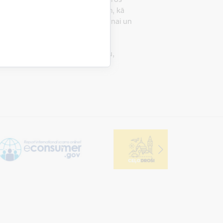
uzņēmumiem un nozares ekspertiem, kā
rtu pilnveidošanai, risku novēršanai un
s ar patērētāju tiesību aizsardzību,