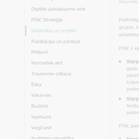
Atjaunināts
Digitālo pakalpojumu akts
Patērētāj
PTAC Stratēģija
grupās, k
Sadarbība un projekti
aktivitāte
Publikācijas un pārskati
PTAC ir š
Pētījumi
Starp
Normatīvie akti
gada.
Trauksmes celšana
starpt
krāpn
Ētika
patēr
Vakances
Starp
tiesīb
Budžets
patēr
Iepirkumi
PTAC pied
Viegli lasīt
Kvalitātes pārvaldība