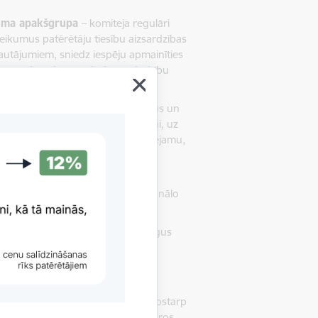
šuma apakšgrupa
– komiteja regulāri
eteikumus patērētāju tiesību aizsardzības
utājumiem, sniedz iespēju apmainīties
 metodēm, kā arī stiprina sadarbību
abotu tirgus uzraudzības praksi.
 grupa
– darba grupa analizē riskus un
tērētāju aizsardzības stiprināšanai, uz
cināšanai, vienlaikus sekmējot pieejamu,
drības grupām.
rupa
– dalība darba grupā sniedz
emot labo praksi un stiprinot nacionālo
 piedāvā dalībniekiem, īstenot kopīgus
monizāciju un stiprina iestāžu
arba grupa (ICPHSO)
– ICPHSO ir
, kas saistīti ar patēriņa precēm, tostarp
roduktu drošumu. Platformas ietvaros