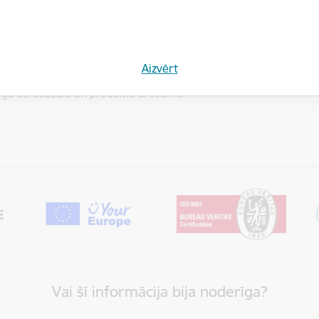
veicināta informācijas un pieredzes apmaiņa starp regulatoriem, 
ā izstrādā praktiskus risinājumus un rekomendācijas drošuma standa
vākai tirgus uzraudzībai.
Aizvērt
TAC piedalās arī starptautiskos projektos un iniciatīvās, kas saistīta
tirgu uzraudzību un produktu drošumu.
Vai šī informācija bija noderīga?