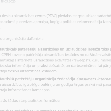
: 18.03.2026.
u tiesību aizsardzības centrs (PTAC) piedalās starptautiskos sadar
as sekmē pieredzes apmaiņu, kopīgu politikas rekomendāciju izstr
s.
ādu organizāciju dalībnieks:
tautiskais patērētāju aizsardzības un uzraudzības iestāžu tīkls
 ICPEN apvieno patērētāju aizsardzības iestādes no dažādām valstī
autiskajās interneta uzraudzības aktivitātēs ("sweeps"), kuru mērķis
iecisku informāciju un praksi tiešsaistē, un darbsemināros, lai pārņ
ētāju tiesību aizsardzības iestādēm.
tautiskā patērētāju organizāciju federācija
Consumers Internat
u aizsardzību, ilgtspējīgu patēriņu un godīgu tirgus praksi visā pas
ētāju informēšanas kampaņās.
alās šādos starptautiskos formātos: