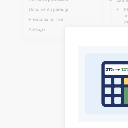
Ekono
Pa
Dokumentu paraugi
an
Privātuma politika
jo
ar
Aptaujas
st
Pa
te
kā
dr
UNCTA
iespēj
regul
Eirop
proje
sadar
Starp
eksper
jaunu