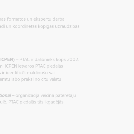
bības formātos un ekspertu darba
ādi un koordinētas kopīgas uzraudzības
 (ICPEN)
– PTAC ir dalībnieks kopš 2002.
m. ICPEN ietvaros PTAC piedalās
 ir identificēt maldinošu vai
emtu labo praksi no citu valstu
ional
– organizācija veicina patērētāju
aulē. PTAC piedalās tās ikgadējās