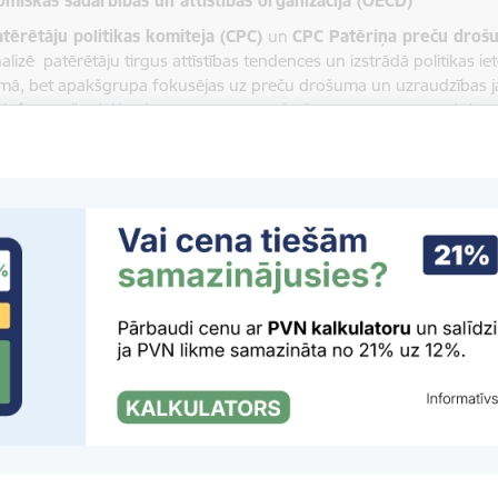
miskās sadarbības un attīstības organizācija (OECD)
tērētāju politikas komiteja (CPC)
un
CPC Patēriņa preču dro
alizē patērētāju tirgus attīstības tendences un izstrādā politikas i
mā, bet apakšgrupa fokusējas uz preču drošuma un uzraudzības ja
 informāciju dalībvalstu starpā par nedrošām precēm, uzraudzības
arp regulatoriem, lai efektīvāk novērstu riskus patērētājiem un uzl
tērētāju finanšu aizsardzības, izglītības un iekļaušanas darba
ndences finanšu tirgos, izstrādājot vadlīnijas un rekomendācijas pa
 pamata arī PTAC īsteno aktivitātes patērētāju finanšu pratības vei
ošu un atbildīgu finanšu pakalpojumu nodrošināšanu visām sabie
D Patērētāju aizsardzības un konkurences ekspertu darba g
u sekot līdzi starptautiskajām politikas attīstības tendencēm, pārņ
ējumu patērētāju tiesību aizsardzības jomā.
as tirgus uzraudzības iestāžu sadarbības tīkls PROSAFE
– tīkls
ktus patēriņa preču drošuma jomā, veicina uzraudzības prakses har
bību.
tautiskā patēriņa preču veselības un drošuma organizācijas d
tu sadarbības platforma, kuras ietvaros tiek analizēti aktuālie riski
 tehnoloģiju, e-komercijas un globālo piegādes ķēžu ietekmi uz p