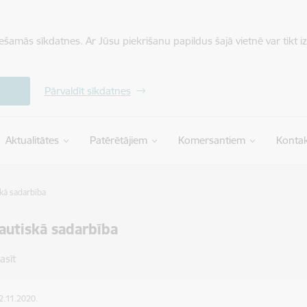
iešamās sīkdatnes. Ar Jūsu piekrišanu papildus šajā vietnē var tikt i
Pārvaldīt sīkdatnes
Aktualitātes
Patērētājiem
Komersantiem
Kontak
skā sadarbība
autiskā sadarbība
lasīt
12.11.2020.