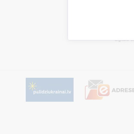
tiek 
arī t
efektī
Papildus P
digitālo 