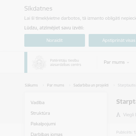
Pāriet uz lapas saturu
Sīkdatnes
Lai šī tīmekļvietne darbotos, tā izmanto obligāti nepiec
Lūdzu, atzīmējiet savu izvēli:
Noraidīt
Apstiprināt visas
Par mums
Sākums
Par mums
Sadarbība un projekti
Starptauti
Starpt
Vadība
Struktūra
Viegli 
Pakalpojumi
Publicēts: 
Darbības jomas