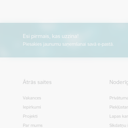
Esi pirmais, kas uzzina!
Piesakies jaunumu saņemšanai savā e-pastā.
Kājene
Ātrās saites
Noderīg
Vakances
Privātuma
Iepirkumi
Piekļūsta
Projekti
Lapas kar
Par mums
Sīkdatņu 