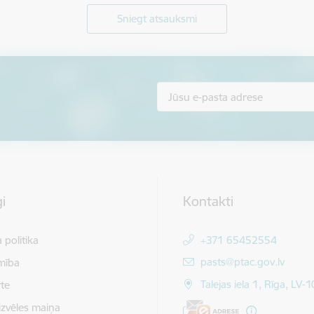
Sniegt atsauksmi
i
Kontakti
 politika
+371 65452554
E-pasts:
pasts@ptac.gov.lv
mība
Talejas iela 1, Rīga, LV-
te
izvēles maiņa