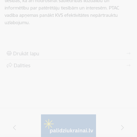
tiesības, kā arī nodrošināt sabiedrības līdzdalību un
informētību par patērētāju tiesībām un interesēm. PTAC
vadība apņemas panākt KVS efektivitātes nepārtrauktu
uzlabojumu.
Drukāt lapu
Dalīties