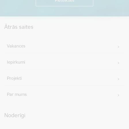
Kājene
Ātrās saites
Vakances
Iepirkumi
Projekti
Par mums
Noderīgi