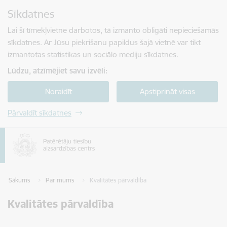
Pāriet uz lapas saturu
Sīkdatnes
Spied
lai meklētu
Enter
Lai šī tīmekļvietne darbotos, tā izmanto obligāti nepieciešamās
sīkdatnes. Ar Jūsu piekrišanu papildus šajā vietnē var tikt
izmantotas statistikas un sociālo mediju sīkdatnes.
Lūdzu, atzīmējiet savu izvēli:
Noraidīt
Apstiprināt visas
Pārvaldīt sīkdatnes
Sākums
Par mums
Kvalitātes pārvaldība
Kvalitātes pārvaldība