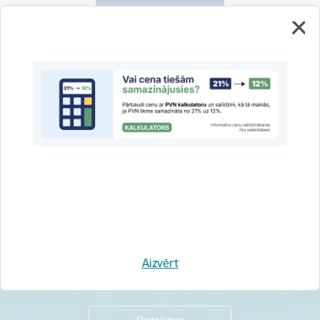
Vai šī informācija bija noderīga?
Sniegt atsauksmi
Esi pirmais, kas uzzina!
Piesakies jaunumu saņemšanai savā e-pastā.
Aizvērt