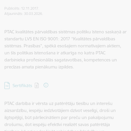
Publicēts: 12.11.2017.
Atjaunināts: 30.03.2026.
PTAC kvalitātes pārvaldības sistēmas politiku īsteno saskaņā ar
standartu LVS EN ISO 9001: 2017 “Kvalitātes pārvaldības
sistēmas. Prasības”, spēkā esošajiem normatīvajiem aktiem,
un šīs politikas īstenošana ir atkarīga no katra PTAC
darbinieka profesionālās sagatavotības, kompetences un
precīzas amata pienākumu izpildes.
Lejupielādēt:
Sertifikāts
PTAC darbība ir vērsta uz patērētāju tiesību un interešu
aizsardzību, iespēju iedzīvotājiem dzīvot veselīgi, droši un
ilgtspējīgi, būt pārliecinātiem par preču un pakalpojumu
drošumu, dot iespēju efektīvi realizēt savas patērētāja