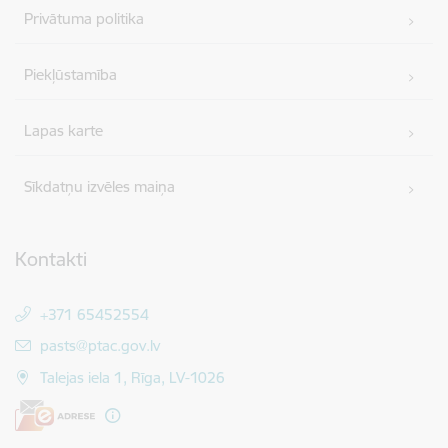
Privātuma politika
Piekļūstamība
Lapas karte
Sīkdatņu izvēles maiņa
Kontakti
+371 65452554
E-pasts:
pasts@ptac.gov.lv
Talejas iela 1, Rīga, LV-1026