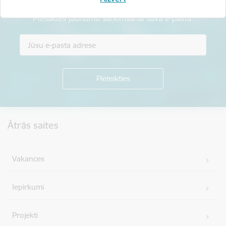
Piesakies jaunumu saņemšanai savā e-pastā.
Kājene
Ātrās saites
Vakances
Iepirkumi
Projekti