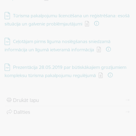
Lejupielādēt:
Tūrisma pakalpojumu licencēšana un reģistrēšana: esošā
situācija un galvenie problēmjautājumi
Lejupielādēt:
Ceļotājam pirms līguma noslēgšanas sniedzamā
informācija un līgumā ietveramā informācija
Lejupielādēt:
Prezentācija 28.05.2019 par būtiskākajiem grozījumiem
kompleksu tūrisma pakalpojumu regulējumā
Drukāt lapu
Dalīties