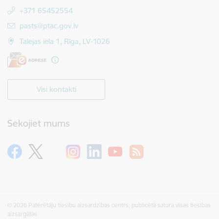
+371 65452554
E-pasts:
pasts@ptac.gov.lv
Talejas iela 1, Rīga, LV-1026
Visi kontakti
Sekojiet mums
© 2026 Patērētāju tiesību aizsardzības centrs, publicētā satura visas tiesības
aizsargātas.