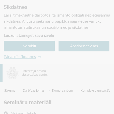
Pāriet uz lapas saturu
Sīkdatnes
Spied
lai meklētu
Enter
Lai šī tīmekļvietne darbotos, tā izmanto obligāti nepieciešamās
sīkdatnes. Ar Jūsu piekrišanu papildus šajā vietnē var tikt
izmantotas statistikas un sociālo mediju sīkdatnes.
Lūdzu, atzīmējiet savu izvēli:
Noraidīt
Apstiprināt visas
Pārvaldīt sīkdatnes
Sākums
Darbības jomas
Komersantiem
Kompleksu un saistītu 
Semināru materiāli
Atskaņot tekstu