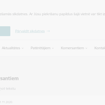
iešamās sīkdatnes. Ar Jūsu piekrišanu papildus šajā vietnē var tikt i
Pārvaldīt sīkdatnes
Aktualitātes
Patērētājiem
Komersantiem
Kontak
santiem
ņot tekstu
11.11.2020.