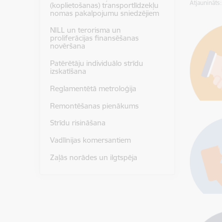
Atjaunināts
(koplietošanas) transportlīdzekļu
nomas pakalpojumu sniedzējiem
NILL un terorisma un
proliferācijas finansēšanas
novēršana
Patērētāju individuālo strīdu
izskatīšana
Reglamentētā metroloģija
Remontēšanas pienākums
Strīdu risināšana
Vadlīnijas komersantiem
Zaļās norādes un ilgtspēja