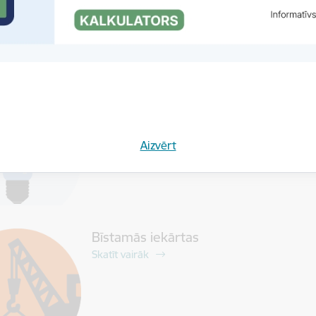
Preču un pakalpojumu drošums un p
Skatīt vairāk
Aizvērt
Bīstamās iekārtas
Skatīt vairāk