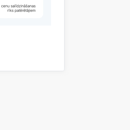
iekļūstamība