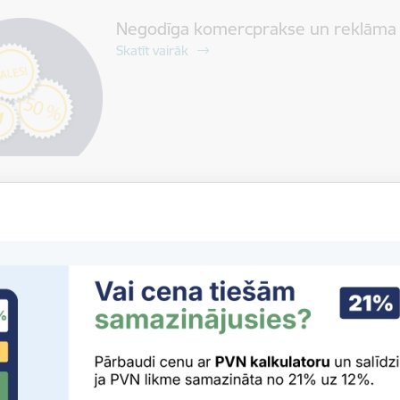
Negodīga komercprakse un reklāma
Skatīt vairāk
Vadlīnijas komersantiem
Skatīt vairāk
Komersantu pienākumi
Skatīt vairāk