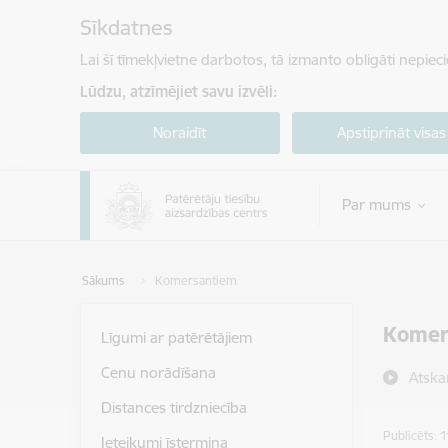
Pāriet uz lapas saturu
Sīkdatnes
Lai šī tīmekļvietne darbotos, tā izmanto obligāti nepiec
Lūdzu, atzīmējiet savu izvēli:
Noraidīt
Apstiprināt visas
Par mums
Sākums
Komersantiem
Komer
Līgumi ar patērētājiem
Cenu norādīšana
Atska
Distances tirdzniecība
Publicēts: 
Ieteikumi īstermiņa