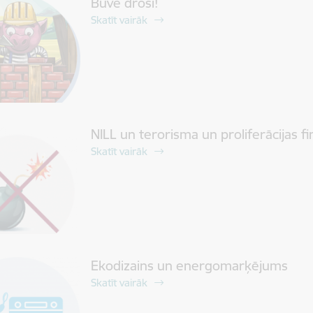
Būvē droši!
Skatīt vairāk
NILL un terorisma un proliferācijas 
Skatīt vairāk
Ekodizains un energomarķējums
Skatīt vairāk