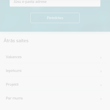
Kājene
Ātrās saites
Vakances
Iepirkumi
Projekti
Par mums