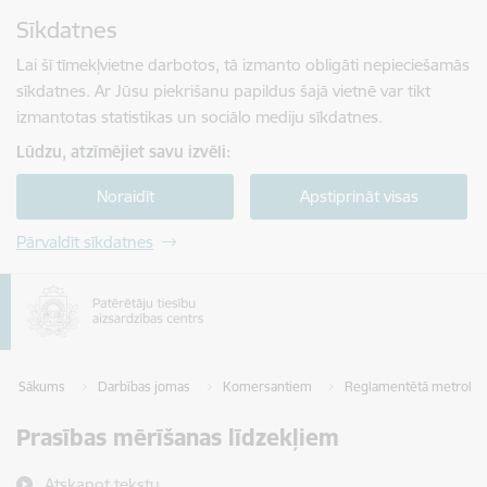
Pāriet uz lapas saturu
Sīkdatnes
Spied
lai meklētu
Enter
Lai šī tīmekļvietne darbotos, tā izmanto obligāti nepieciešamās
sīkdatnes. Ar Jūsu piekrišanu papildus šajā vietnē var tikt
izmantotas statistikas un sociālo mediju sīkdatnes.
Lūdzu, atzīmējiet savu izvēli:
Noraidīt
Apstiprināt visas
Pārvaldīt sīkdatnes
Sākums
Darbības jomas
Komersantiem
Reglamentētā metroloģ
Prasības mērīšanas līdzekļiem
Atskaņot tekstu