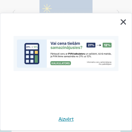
Vai šī informācija bija noderīga?
Sniegt atsauksmi
Esi pirmais, kas uzzina!
Piesakies jaunumu saņemšanai savā e-pastā.
Aizvērt