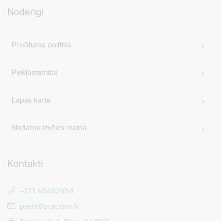
Noderīgi
Privātuma politika
Piekļūstamība
Lapas karte
Sīkdatņu izvēles maiņa
Kontakti
+371 65452554
E-pasts:
pasts@ptac.gov.lv