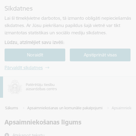
Pāriet uz lapas saturu
Sīkdatnes
Spied
lai meklētu
Enter
Lai šī tīmekļvietne darbotos, tā izmanto obligāti nepieciešamās
sīkdatnes. Ar Jūsu piekrišanu papildus šajā vietnē var tikt
izmantotas statistikas un sociālo mediju sīkdatnes.
Lūdzu, atzīmējiet savu izvēli:
Noraidīt
Apstiprināt visas
Pārvaldīt sīkdatnes
Sākums
Apsaimniekošanas un komunālie pakalpojumi
Apsaimniekoš
Apsaimniekošanas līgums
Atskaņot tekstu