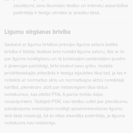
zaudējumi, savu likumisko tiesību un interešu aizsardzībai
patērētājs ir tiesīgs vērsties ar prasību tiesā.
Līgumu slēgšanas brīvība
Saskaņā ar līgumu brīvības principu līguma satura izvēles
brīvība ir līdzēju tiesības brīvi noteikt līguma saturu, līdz ar to
par līguma noslēgšanu un tā būtiskajām sastāvdaļām pusēm
ir jāvienojas patstāvīgi, brīvi izsakot savu gribu. Iestāde
privāttiesiskajās attiecībās ir tiesīga iejaukties tikai tad, ja tas ir
noteikts ar normatīvo aktu un normatīvajos aktos noteiktajā
kārtībā, piemēram, atzīt par netaisnīgiem tikai tādus
noteikumus, kas atbilst PTAL 6.panta trešās daļas
nosacījumiem. Tādējādi PTAC nav tiesību uzlikt par pienākumu
pakalpojuma sniedzējam noslēgt apsaimniekošanas līgumu
tieši tādā redakcijā, kā to vēlas atsevišķs patērētājs, ja līguma
noteikums nav netaisnīgs.