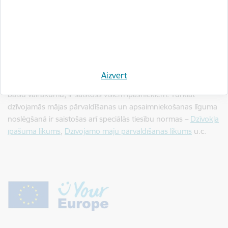
īpašniekiem. Lai tiktu sakārtotas tiesiskās attiecības, šajā jomā
var būt līguma slēgšanas brīvības ierobežojumi.
Piemēram
, ņemot vērā, ka daudzdzīvokļu mājā var būt vairāki
dzīvokļu īpašnieki, ar kuriem ne vienmēr izdosies vienoties par
dažādiem apsaimniekošanas jautājumiem, likums noteicis, ka
Aizvērt
dzīvokļu īpašnieku kopsapulces lēmums, ja tas pieņemts ar
balsu vairākumu, ir saistošs visiem īpašniekiem. Turklāt
dzīvojamās mājas pārvaldīšanas un apsaimniekošanas līguma
noslēgšanā ir saistošas arī speciālās tiesību normas –
Dzīvokļa
īpašuma likums
,
Dzīvojamo māju pārvaldīšanas likums
u.c.