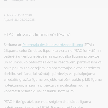
Publicēts: 10.11.2020.
Atjaunināts: 03.02.2025.
PTAC pilnvaras līguma vērtēšanā
Saskaņā ar
Patērētāju tiesību aizsardzības likuma
(PTAL)
25.panta ceturtās daļas 6.punktu viena no PTAC funkcijām ir
patērētāju tiesību ievērošanas uzraudzība līgumu projektos
un līgumos, ko patērētāji slēdz ar ražotājiem, pārdevējiem vai
pakalpojumu sniedzējiem, arī normatīvajos aktos paredzēto
darbību veikšana, lai ražotājs, pārdevējs vai pakalpojuma
sniedzējs grozītu līguma projektu vai pārtrauktu pildīt līguma
noteikumus, ja līguma projektā vai noslēgtajā līgumā
konstatēti netaisnīgi vai neskaidri noteikumi.
PTAC ir tiesīgs atzīt par netaisnīgiem tikai tādus līguma
noteikumus, kas atbilst PTAL 6.panta trešās daļas