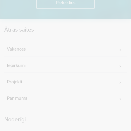
Kājene
Ātrās saites
Vakances
Iepirkumi
Projekti
Par mums
Noderīgi