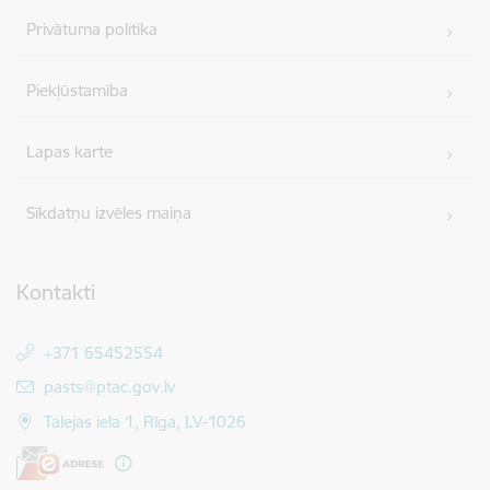
Privātuma politika
Piekļūstamība
Lapas karte
Sīkdatņu izvēles maiņa
Kontakti
+371 65452554
E-pasts:
pasts@ptac.gov.lv
Talejas iela 1, Rīga, LV-1026