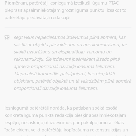
Piemēram
, patērētāji iesniegumā izteikuši lūgumu PTAC
pieprasīt apsaimniekotājam grozīt līguma punktu, izsakot to
patērētāju piedāvātajā redakcijā:
segt visus nepieciešamos izdevumus pilnā apmērā, kas
saistīti ar objekta pārvaldīšanu un apsaimniekošanu, tai
skaitā uzturēšanu un ekspluatāciju, remontu un
rekonstrukciju. Šie izdevumi īpašniekam jāsedz pilnā
apmērā proporcionāli dzīvokļa īpašuma lielumam.
Jāapmaksā komunālie pakalpojumi, kas piegādāti
objektam, patērēti objektā un tā vajadzībām pilnā apmērā
proporcionāli dzīvokļa īpašuma lielumam.
Iesniegumā patērētāji norāda, ka patlaban spēkā esošā
konkrētā līguma punkta redakcija piešķir apsaimniekotājam
iespēju, nesaskaņojot izdevumus par pakalpojumu ar ēkas
īpašniekiem, veikt patērētāju kopīpašuma rekonstrukcijas un