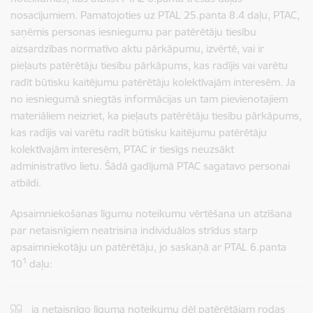
nosacījumiem. Pamatojoties uz PTAL 25.panta 8.4 daļu, PTAC,
saņēmis personas iesniegumu par patērētāju tiesību
aizsardzības normatīvo aktu pārkāpumu, izvērtē, vai ir
pieļauts patērētāju tiesību pārkāpums, kas radījis vai varētu
radīt būtisku kaitējumu patērētāju kolektīvajām interesēm. Ja
no iesniegumā sniegtās informācijas un tam pievienotajiem
materiāliem neizriet, ka pieļauts patērētāju tiesību pārkāpums,
kas radījis vai varētu radīt būtisku kaitējumu patērētāju
kolektīvajām interesēm, PTAC ir tiesīgs neuzsākt
administratīvo lietu. Šādā gadījumā PTAC sagatavo personai
atbildi.
Apsaimniekošanas līgumu noteikumu vērtēšana un atzīšana
par netaisnīgiem neatrisina individuālos strīdus starp
apsaimniekotāju un patērētāju, jo saskaņā ar PTAL 6.panta
1
10
daļu:
ja netaisnīgo līguma noteikumu dēļ patērētājam rodas