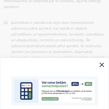
remontdarbus un pieprasīt par to samaksu, līgumā attiecīgi
paredzot:
īpašniekam ir pienākums segt visus nepieciešamos
izdevumus pilnā apmērā, kas saistīti ar objekta
pārvaldīšanu un apsaimniekošanu, tai skaitā, uzturēšanu
un ekspluatāciju, remontu un rekonstrukciju. Šie
izdevumi īpašniekam jāsedz pilnā apmērā. Šo izdevumu
apmērs nav jāsaskaņo ar īpašniekiem. Jāapmaksā
komunālie pakalpojumi, kas piegādāti objektam, patērēti
objektā un tā vajadzībām pilnā apmērā proporcionāli
dzīvokļa īpašuma lielumam.
Apsaimniekošana ir specifisks pakalpojuma veids, kur
daudzdzīvokļu dzīvojamās mājas kopīpašuma kopīga
pārvaldīšana ir īpašs īpašuma tiesību īstenošanas veids, kura
ietvaros katrs dzīvokļa īpašnieks nav pilnībā patstāvīgs
subjekts, bet tiesības var īstenot tikai kopā ar citiem dzīvokļu