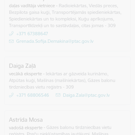
daļas vadītāja vietniece
-
Radioiekārtas, Viedās preces,
Bezpilota gaisa kuģi, Transportējamās spiedieniekārtas,
Spiedieniekārtas un to kompleksi, Kuģu aprīkojums,
Transportlīdzekļi un to sastāvdaļas, citas jomas - 309
+371 67388647
E-pasts:
Grenada.Sofija.Demakina@ptac.gov.lv
Daiga Zaļā
vecākā eksperte
-
Iekārtas ar gāzveida kurināmo,
Atpūtas kuģi, Mašīnas (mašīniekārtas), Gāzes balonu
tirdzniecības vietu reģistrs - 309
+371 68806546
E-pasts:
Daiga.Zala@ptac.gov.lv
Astrīda Mosa
vadošā eksperte
-
Gāzes balonu tirdzniecības vietu
reģistrs, Preču piekļūstamības jautājumi, Mašīnas