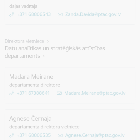
daļas vadītāja
+371 68806543
E-pasts:
Zanda.Davida@ptac.gov.lv
Direktora vietniece
Datu analītikas un stratēģiskās attīstības
departaments
Madara Meirāne
departamenta direktore
+371 67388641
E-pasts:
Madara.Meirane@ptac.gov.lv
Agnese Černaja
departamenta direktora vietniece
+371 68806535
E-pasts:
Agnese.Cernaja@ptac.gov.lv