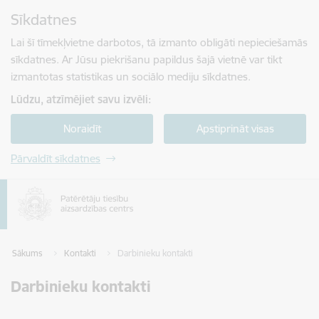
Pāriet uz lapas saturu
Sīkdatnes
Spied
lai meklētu
Enter
Lai šī tīmekļvietne darbotos, tā izmanto obligāti nepieciešamās
sīkdatnes. Ar Jūsu piekrišanu papildus šajā vietnē var tikt
izmantotas statistikas un sociālo mediju sīkdatnes.
Lūdzu, atzīmējiet savu izvēli:
Noraidīt
Apstiprināt visas
Pārvaldīt sīkdatnes
Sākums
Kontakti
Darbinieku kontakti
Darbinieku kontakti