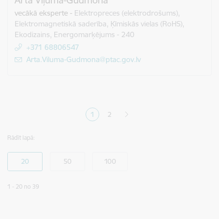
Arta Viļuma-Gudmona
vecākā eksperte
-
Elektropreces (elektrodrošums),
Elektromagnetiskā saderība, Ķīmiskās vielas (RoHS),
Ekodizains, Energomarķējums - 240
+371 68806547
E-pasts:
Arta.Viluma-Gudmona@ptac.gov.lv
Lapošana
1
2
Pašreizējā lapa
Lapa
Rādīt lapā:
1 - 20 no 39