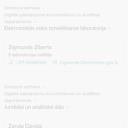
Direktora vietniece
Digitālo pakalpojumu koordinēšanas un analītikas
departaments
Elektroniskās vides izmeklēšanas laboratorija
Zigmunds Zīberts
E-laboratorijas vadītājs
+371 68806565
E-pasts:
Zigmunds.Ziberts@ptac.gov.lv
Direktora vietniece
Digitālo pakalpojumu koordinēšanas un analītikas
departaments
Juridiskā un analītiskā daļa
Zanda Dāvida