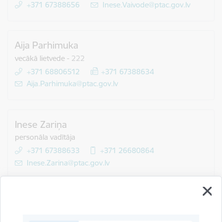
+371 67388656
E-pasts:
Inese.Vaivode@ptac.gov.lv
Aija Parhimuka
vecākā lietvede
-
222
+371 68806512
+371 67388634
E-pasts:
Aija.Parhimuka@ptac.gov.lv
Inese Zariņa
personāla vadītāja
+371 67388633
+371 26680864
E-pasts:
Inese.Zarina@ptac.gov.lv
Preču un pakalpojumu uzraudzības departaments