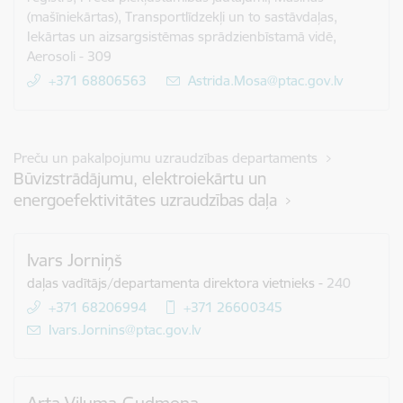
(mašīniekārtas), Transportlīdzekļi un to sastāvdaļas,
Iekārtas un aizsargsistēmas sprādzienbīstamā vidē,
Aerosoli - 309
+371 68806563
E-pasts:
Astrida.Mosa@ptac.gov.lv
Preču un pakalpojumu uzraudzības departaments
Būvizstrādājumu, elektroiekārtu un
energoefektivitātes uzraudzības daļa
Ivars Jorniņš
daļas vadītājs/departamenta direktora vietnieks
-
240
+371 68206994
+371 26600345
E-pasts:
Ivars.Jornins@ptac.gov.lv