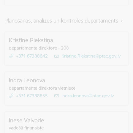
Plānošanas, analīzes un kontroles departaments
Kristīne Riekstiņa
departamenta direktore
-
208
+371 67388642
E-pasts:
Kristine.Riekstina@ptac.gov.lv
Indra Leonova
departamenta direktora vietniece
+371 67388655
E-pasts:
indra.leonova@ptac.gov.lv
Inese Vaivode
vadošā finansiste