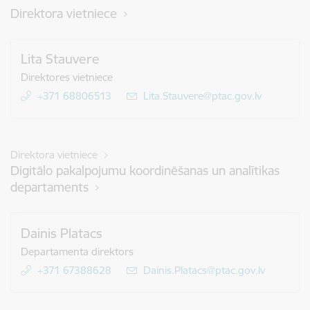
Direktora vietniece
Lita Stauvere
Direktores vietniece
+371 68806513
E-pasts:
Lita.Stauvere@ptac.gov.lv
Direktora vietniece
Digitālo pakalpojumu koordinēšanas un analītikas
departaments
Dainis Platacs
Departamenta direktors
+371 67388628
E-pasts:
Dainis.Platacs@ptac.gov.lv