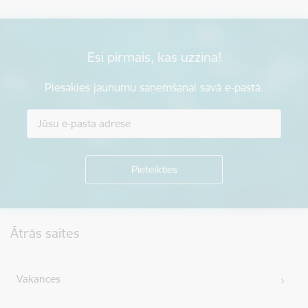
Esi pirmais, kas uzzina!
Piesakies jaunumu saņemšanai savā e-pastā.
Kājene
Ātrās saites
Vakances