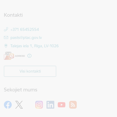
Kontakti
+371 65452554
E-pasts:
pasts@ptac.gov.lv
Talejas iela 1, Rīga, LV-1026
Visi kontakti
Sekojiet mums