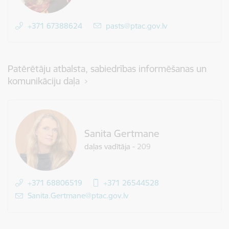
+371 67388624
E-pasts:
pasts@ptac.gov.lv
Patērētāju atbalsta, sabiedrības informēšanas un
komunikāciju daļa
Sanita Gertmane
daļas vadītāja
-
209
+371 68806519
+371 26544528
E-pasts:
Sanita.Gertmane@ptac.gov.lv