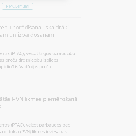
PTAC Lēmumi
 cenu norādīšanai: skaidrāki
ijām un izpārdošanām
entrs (PTAC), veicot tirgus uzraudzību,
s preču tirdzniecību izpildes
apildinājis Vadlīnijas preču…
ātās PVN likmes piemērošanā
s
centrs (PTAC), veicot pārbaudes pēc
s nodokļa (PVN) likmes ieviešanas