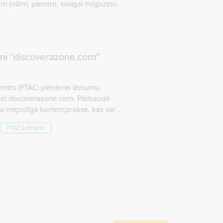
ām (olām, pienam, svaigai mājputnu…
tni “discoverazone.com”
 centrs (PTAC) pieņēmis lēmumu
etnei discoverazone.com. Pārbaudē
nota negodīga komercprakse, kas var…
PTAC Lēmumi