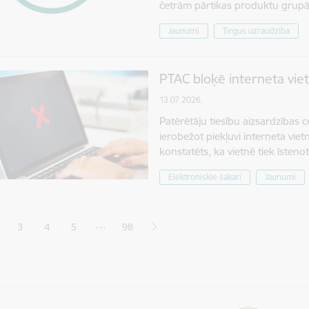
četrām pārtikas produktu grup
Jaunumi
Tirgus uzraudzība
PTAC bloķē interneta vie
13.07.2026.
Patērētāju tiesību aizsardzības
ierobežot piekļuvi interneta vi
konstatēts, ka vietnē tiek īste
Elektroniskie sakari
Jaunumi
ana
…
3
4
5
98
jā lapa
pa
Lapa
Lapa
Lapa