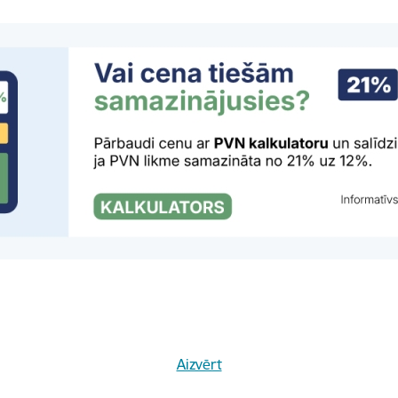
PTAC: Patērētāju iesnieg
pieaudzis par 50 %
20.07.2026.
Patērētāju tiesību aizsardzības
sešos mēnešos saņēmis 4116 ies
nekā attiecīgajā periodā pērn, 
Jaunumi
PTAC piemēro AS “Delfi
naudu par nepilnīgu patē
izvērtēšanu
17.07.2026.
Patērētāju tiesību aizsardzības 
kreditēšanas pakalpojumu snied
Aizvērt
Sabiedrība) 285 000 EUR soda