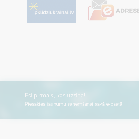
Esi pirmais, kas uzzina!
Piesakies jaunumu saņemšanai savā e-pastā.
Kājene