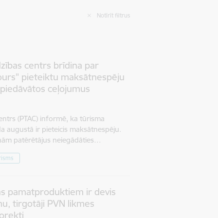
Notīrīt filtrus
dzības centrs brīdina par
ours" pieteiktu maksātnespēju
ā piedāvātos ceļojumus
centrs (PTAC) informē, ka tūrisma
a augustā ir pieteicis maksātnespēju.
cinām patērētājus neiegādāties…
risms
as pamatproduktiem ir devis
u, tirgotāji PVN likmes
orekti