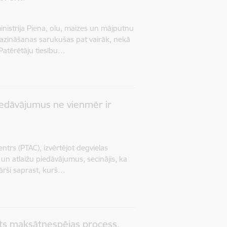
inistrija Piena, olu, maizes un mājputnu
azināšanas sarukušas pat vairāk, nekā
 Patērētāju tiesību…
piedāvājumus ne vienmēr ir
entrs (PTAC), izvērtējot degvielas
 un atlaižu piedāvājumus, secinājis, ka
kārši saprast, kurš…
ts maksātnespējas process,