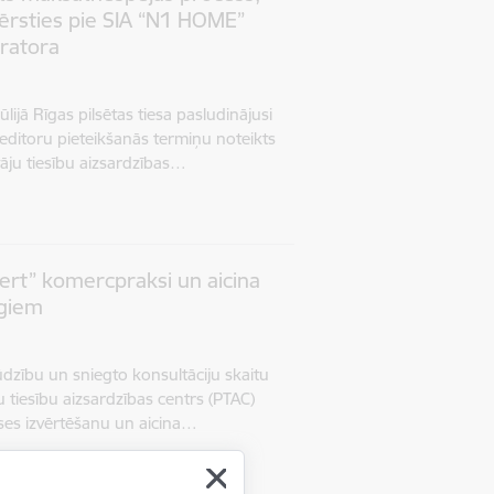
vērsties pie SIA “N1 HOME”
ratora
ijā Rīgas pilsētas tiesa pasludinājusi
ditoru pieteikšanās termiņu noteikts
āju tiesību aizsardzības…
ert” komercpraksi un aicina
īgiem
ūdzību un sniegto konsultāciju skaitu
u tiesību aizsardzības centrs (PTAC)
s izvērtēšanu un aicina…
us uzraudzība