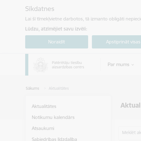
Pāriet uz lapas saturu
Sīkdatnes
Lai šī tīmekļvietne darbotos, tā izmanto obligāti nepiec
Lūdzu, atzīmējiet savu izvēli:
Noraidīt
Apstiprināt visas
Par mums
Sākums
Aktualitātes
Aktual
Aktualitātes
Notikumu kalendārs
Atsaukumi
Meklēt akt
Sabiedrības līdzdalība