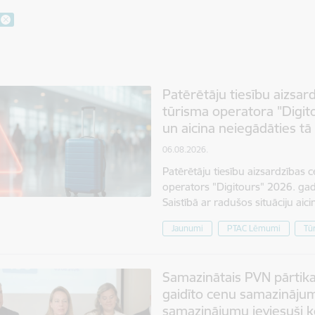
Patērētāju tiesību aizsar
tūrisma operatora "Digit
un aicina neiegādāties t
06.08.2026.
Patērētāju tiesību aizsardzības 
operators "Digitours" 2026. gad
Saistībā ar radušos situāciju ai
Jaunumi
PTAC Lēmumi
Tū
Samazinātais PVN pārtik
gaidīto cenu samazinājum
samazinājumu ieviesuši k