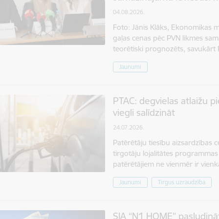
04.08.2026.
Foto: Jānis Klāks, Ekonomikas m
gaļas cenas pēc PVN likmes sam
teorētiski prognozēts, savukārt
Jaunumi
PTAC: degvielas atlaižu 
viegli salīdzināt
24.07.2026.
Patērētāju tiesību aizsardzības c
tirgotāju lojalitātes programmas
patērētājiem ne vienmēr ir vien
Jaunumi
Tirgus uzraudzība
SIA “N1 HOME” pasludinā