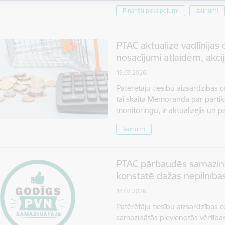
Finanšu pakalpojumi
Jaunumi
PTAC aktualizē vadlīnijas
nosacījumi atlaidēm, akc
15.07.2026.
Patērētāju tiesību aizsardzības c
tai skaitā Memoranda par pārtika
monitoringu, ir aktualizējis un p
Jaunumi
PTAC pārbaudēs samazin
konstatē dažas nepilnība
14.07.2026.
Patērētāju tiesību aizsardzības 
samazinātās pievienotās vērtība