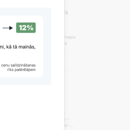
umu skaits pirmajā pusgadā
 centrs (PTAC) kopā 2026. gada pirmajos
niegumus, kas ir par 50,7% vairāk
kad tika saņemti 2732 iesniegumi…
nGroup” 285 000 EUR soda
rētāju maksātspējas
centrs (PTAC) piemērojis patērētāju
zējam AS “DelfinGroup” (turpmāk –
 naudu par negodīgu komercpraksi -…