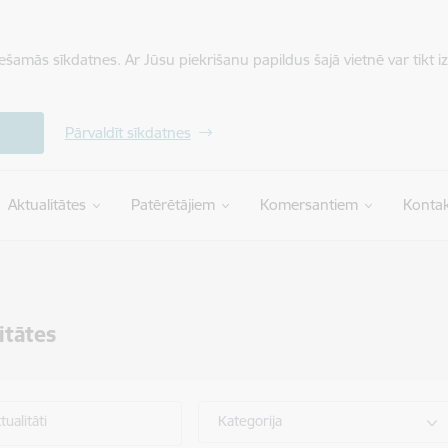
iešamās sīkdatnes. Ar Jūsu piekrišanu papildus šajā vietnē var tikt i
Pārvaldīt sīkdatnes
Aktualitātes
Patērētājiem
Komersantiem
Kontak
itātes
ualitāti
Kategorija