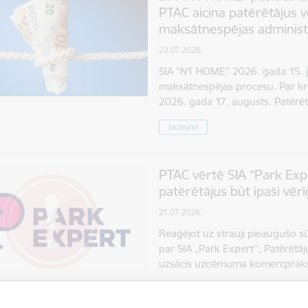
PTAC aicina patērētājus 
maksātnespējas administ
22.07.2026.
SIA “N1 HOME” 2026. gada 15. jūl
maksātnespējas procesu. Par kre
2026. gada 17. augusts. Patērēt
Jaunumi
PTAC vērtē SIA “Park Exp
patērētājus būt īpaši vēr
21.07.2026.
Reaģējot uz strauji pieaugušo s
par SIA „Park Expert”, Patērētāj
uzsācis uzņēmuma komercprakse
Brīdinājums
Jaunumi
Tirg