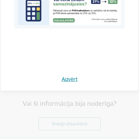
Aizvērt
Vai šī informācija bija noderīga?
Sniegt atsauksmi