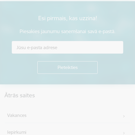
Esi pirmais, kas uzzina!
Piesakies jaunumu saņemšanai savā e-pastā.
Kājene
Ātrās saites
Vakances
Iepirkumi