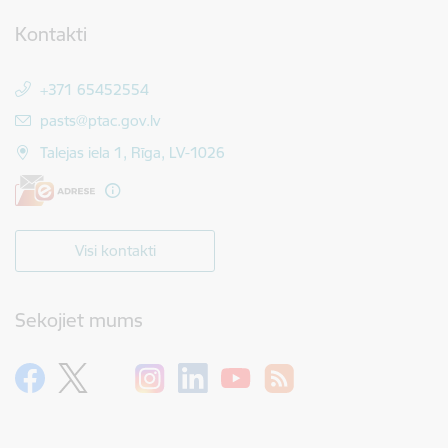
Kontakti
+371 65452554
E-pasts:
pasts@ptac.gov.lv
Talejas iela 1, Rīga, LV-1026
Visi kontakti
Sekojiet mums