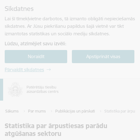
Pāriet uz lapas saturu
Sīkdatnes
Spied
lai meklētu
Enter
Lai šī tīmekļvietne darbotos, tā izmanto obligāti nepieciešamās
sīkdatnes. Ar Jūsu piekrišanu papildus šajā vietnē var tikt
izmantotas statistikas un sociālo mediju sīkdatnes.
Lūdzu, atzīmējiet savu izvēli:
Noraidīt
Apstiprināt visas
Pārvaldīt sīkdatnes
Sākums
Par mums
Publikācijas un pārskati
Statistika par ārpus
Statistika par ārpustiesas parādu
atgūšanas sektoru