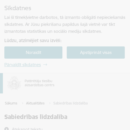
Pāriet uz lapas saturu
Sīkdatnes
Spied
lai meklētu
Enter
Lai šī tīmekļvietne darbotos, tā izmanto obligāti nepieciešamās
sīkdatnes. Ar Jūsu piekrišanu papildus šajā vietnē var tikt
izmantotas statistikas un sociālo mediju sīkdatnes.
Lūdzu, atzīmējiet savu izvēli:
Noraidīt
Apstiprināt visas
Pārvaldīt sīkdatnes
Sākums
Aktualitātes
Sabiedrības līdzdalība
Sabiedrības līdzdalība
Atskaņot tekstu