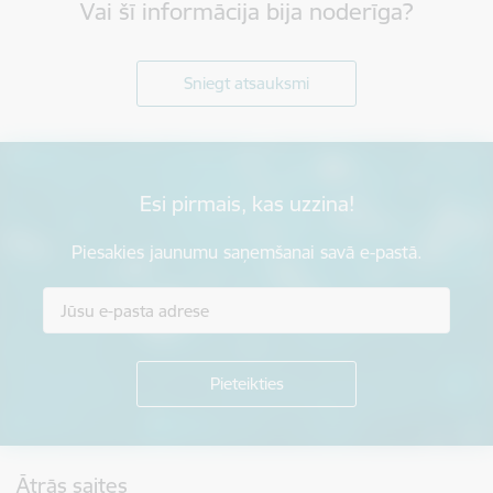
Vai šī informācija bija noderīga?
Sniegt atsauksmi
Esi pirmais, kas uzzina!
Piesakies jaunumu saņemšanai savā e-pastā.
Kājene
Ātrās saites