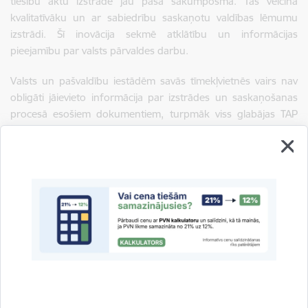
tiesību aktu izstrādē jau pašā sākumposmā. Tas veicina
kvalitatīvāku un ar sabiedrību saskaņotu valdības lēmumu
izstrādi. Šī inovācija sekmē atklātību un informācijas
pieejamību par valsts pārvaldes darbu.
Valsts un pašvaldību iestādēm savās tīmekļvietnēs vairs nav
obligāti jāievieto informācija par izstrādes un saskaņošanas
procesā esošiem dokumentiem, turpmāk viss glabājas TAP
portālā
un aicinām sekot līdzi tiesību aktu projektu izstrādei
jaunajā vienotajā sistēmā.
Iestāde iesaistās to attīstības plānošanas dokumentu un
tiesību aktu projektu izstrādē, kas skar tās darbības jomas.
Ja Jums ir priekšlikumi iestādes kompetencē esošo normatīvo
aktu uzlabošanai, aicinām tos nosūtīt uz e-pasta adresi:
pasts@ptac.gov.lv
. Ja jums ir kādi papildus jautājumi, aicinām
sazināties ar amatpersonu, kas atbildīga par sabiedrības
līdzdalību - Madara Meirāne,
madara.meirane@ptac.gov.lv