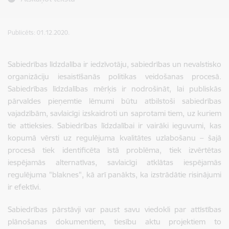
Publicēts: 01.12.2020.
Sabiedrības līdzdalība ir iedzīvotāju, sabiedrības un nevalstisko
organizāciju iesaistīšanās politikas veidošanas procesā.
Sabiedrības līdzdalības mērķis ir nodrošināt, lai publiskās
pārvaldes pieņemtie lēmumi būtu atbilstoši sabiedrības
vajadzībām, savlaicīgi izskaidroti un saprotami tiem, uz kuriem
tie attieksies. Sabiedrības līdzdalībai ir vairāki ieguvumi, kas
kopumā vērsti uz regulējuma kvalitātes uzlabošanu – šajā
procesā tiek identificēta īstā problēma, tiek izvērtētas
iespējamās alternatīvas, savlaicīgi atklātas iespējamās
regulējuma "blaknes", kā arī panākts, ka izstrādātie risinājumi
ir efektīvi.
Sabiedrības pārstāvji var paust savu viedokli par attīstības
plānošanas dokumentiem, tiesību aktu projektiem to