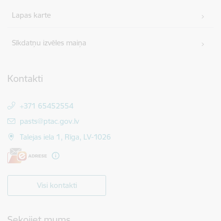
Lapas karte
Sīkdatņu izvēles maiņa
Kontakti
+371 65452554
E-pasts:
pasts@ptac.gov.lv
Talejas iela 1, Rīga, LV-1026
Visi kontakti
Sekojiet mums