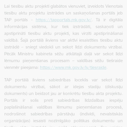
Lai tiesību aktu projekti glabātos vienuviet, izveidots Vienotais
tiesību aktu projektu izstrādes un saskaņošanas portāls jeb
TAP portāls -
https://tapportals.mk.gov.lv/
.
Tā ir digitāla
informācijas sistēma, kur tiek izstrādāti, saskaņoti un
apstiprināti tiesību aktu projekti, kas virzīti apstiprināšanai
valdībā. Šajā portālā ikviens var aktīvi iesaistīties tiesību aktu
izstrādē – sniegt viedokli un sekot līdzi dokumentu virzībai.
Pēcāk Ministru kabineta sēžu atklātajā daļā var sekot līdzi
lēmumu pieņemšanas procesam – valdības sēžu tiešraide
vienmēr pieejama:
https://www.mk.gov.lv/lv/tiesraide
.
TAP portālā ikviens sabiedrības loceklis var sekot līdzi
dokumentu virzībai, sākot ar idejas stadiju (diskusiju
dokuments) un beidzot jau ar konkrētu tiesību akta projektu.
Portāls ir solis pretī sabiedrības līdzdalības iespēju
paplašināšanai valdības lēmumu pieņemšanas procesā,
nodrošinot sabiedrības pārstāvju (indivīdi, nevalstiskās
organizācijas) iesaisti nozīmīgāko politikas dokumentu un