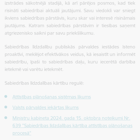
izstrādes sākotnējā stadijā, kā arī pārējos posmos, kad tiek
risināti sabiedrībai aktuāli jautājumi. Savu viedokli var sniegt
ikviens sabiedrības pārstāvis, kuru skar vai interesē risināmais
jautājums. Katram sabiedrības pārstāvim ir tiesības saņemt
atgriezenisko saikni par savu priekšlikumu.
Sabiedrības līdzdalību publiskās pārvaldes iestādes īsteno
proaktīvi, meklējot efektīvākos veidus, kā iesaistīt un informēt
sabiedrību, īpaši to sabiedrības daļu, kuru iecerētā darbība
ietekmē vai varētu ietekmēt.
Sabiedrības līdzdalības kārtību regulē:
Attīstības plānošanas sistēmas likums
Valsts pārvaldes iekārtas likums
Ministru kabineta 2024. gada 15. oktobra noteikumi Nr.
639 "Sabiedrības līdzdalības kārtība attīstības plānošanas
procesā"