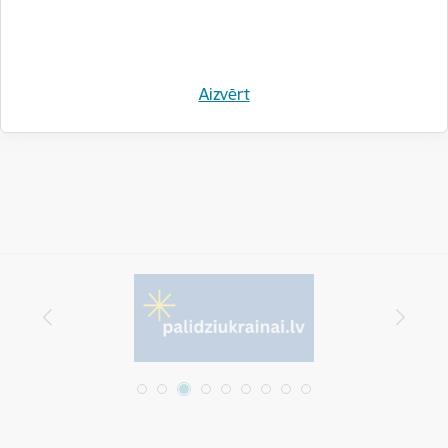
Drukāt lapu
Aizvērt
Dalīties