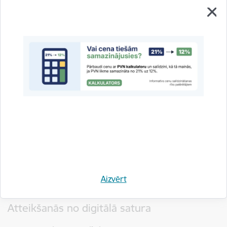
Atteikšanās no pakalpojuma
Patērētājs nevar atteikties
no pilnībā sniegta
pakalpojuma
– ja pakalpojuma sniegšana atteikuma
tiesību termiņā:
ir uzsākta ar skaidru patērētāja piekrišanu un
pakalpojuma sniedzējs ir saņēmis apliecinājumu par
atteikuma tiesību zaudēšanu.
Patērētājs var atteikties
no pakalpojuma, kura
sniegšana nav pabeigta
– ja pakalpojuma sniegšana
atteikuma tiesību termiņā ir uzsākta ar skaidru patērētāja
piekrišanu.
Svarīgi!
Patērētājam ir jāmaksā proporcionāla maksa par
atteikuma tiesību laikā saņemto pakalpojumu – ja tirgotājs par
Aizvērt
to ir informējis patērētāju.
Atteikšanās no digitālā satura