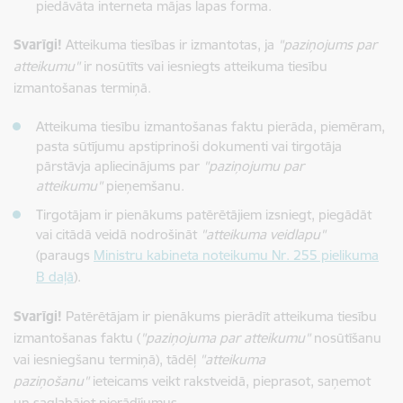
piedāvāta interneta mājas lapas forma.
Svarīgi!
Atteikuma tiesības ir izmantotas, ja
"paziņojums par
atteikumu"
ir nosūtīts vai iesniegts atteikuma tiesību
izmantošanas termiņā.
Atteikuma tiesību izmantošanas faktu pierāda, piemēram,
pasta sūtījumu apstiprinoši dokumenti vai tirgotāja
pārstāvja apliecinājums par
"paziņojumu par
atteikumu"
pieņemšanu.
Tirgotājam ir pienākums patērētājiem izsniegt, piegādāt
vai citādā veidā nodrošināt
"atteikuma veidlapu"
(paraugs
Ministru kabineta noteikumu Nr. 255 pielikuma
B daļā
).
Svarīgi!
Patērētājam ir pienākums pierādīt atteikuma tiesību
izmantošanas faktu (
"paziņojuma par atteikumu"
nosūtīšanu
vai iesniegšanu termiņā), tādēļ
"atteikuma
paziņošanu"
ieteicams veikt rakstveidā, pieprasot, saņemot
un saglabājot pierādījumus.