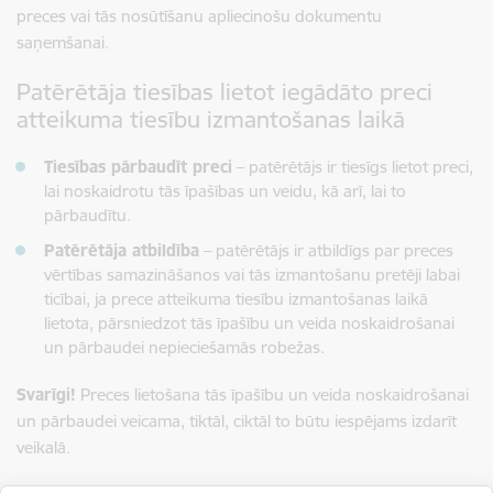
preces vai tās nosūtīšanu apliecinošu dokumentu
saņemšanai.
Patērētāja tiesības lietot iegādāto preci
atteikuma tiesību izmantošanas laikā
Tiesības pārbaudīt preci
– patērētājs ir tiesīgs lietot preci,
lai noskaidrotu tās īpašības un veidu, kā arī, lai to
pārbaudītu.
Patērētāja atbildība
– patērētājs ir atbildīgs par preces
vērtības samazināšanos vai tās izmantošanu pretēji labai
ticībai, ja prece atteikuma tiesību izmantošanas laikā
lietota, pārsniedzot tās īpašību un veida noskaidrošanai
un pārbaudei nepieciešamās robežas.
Svarīgi!
Preces lietošana tās īpašību un veida noskaidrošanai
un pārbaudei veicama, tiktāl, ciktāl to būtu iespējams izdarīt
veikalā.