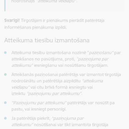
nodrošinājis
"atteikuma veidlapu".
Svarīgi!
Tirgotājam ir pienākums pierādīt patērētāja
informēšanas pienākuma izpildi.
Atteikuma tiesību izmantošana
Atteikuma tiesību izmantošana nozīmē "
paziņošanu"
par
atteikšanos no pasūtījuma, proti,
"paziņojuma par
atteikumu"
iesniegšanu vai nosūtīšanu tirgotājam.
Atteikšanās paziņošanai patērētājs var izmantot tirgotāja
nodrošinātu un patērētāja aizpildītu
"atteikuma
veidlapu"
vai citu brīvā formā iesniegtu vai
izteiktu
"paziņojumu par atteikumu".
"Paziņojumu par atteikumu"
patērētājs var nosūtīt pa
pastu, vai iesniegt personīgi.
Ja patērētājs piekrīt,
"paziņojuma par
atteikumu"
nosūtīšanai var tikt izmantota tirgotāja