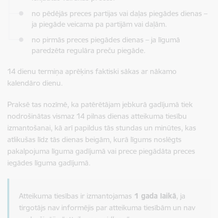
no pēdējās preces partijas vai daļas piegādes dienas –
ja piegāde veicama pa partijām vai daļām.
no pirmās preces piegādes dienas – ja līgumā
paredzēta regulāra preču piegāde.
14 dienu termiņa aprēķins faktiski sākas ar nākamo
kalendāro dienu.
Praksē tas nozīmē, ka patērētājam jebkurā gadījumā tiek
nodrošinātas vismaz 14 pilnas dienas atteikuma tiesību
izmantošanai, kā arī papildus tās stundas un minūtes, kas
atlikušas līdz tās dienas beigām, kurā līgums noslēgts
pakalpojuma līguma gadījumā vai prece piegādāta preces
iegādes līguma gadījumā.
Atteikuma tiesības ir izmantojamas
1 gada laikā
, ja
tirgotājs nav informējis par atteikuma tiesībām un nav