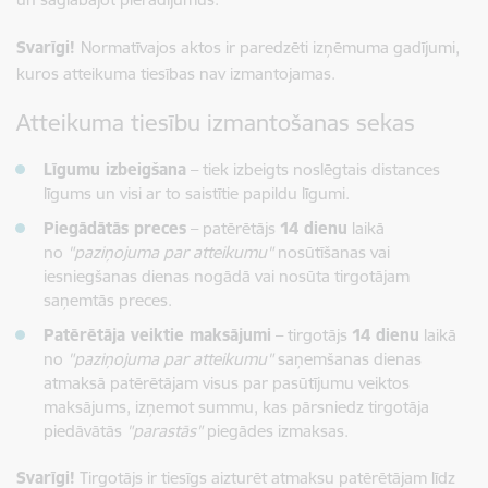
Svarīgi!
Normatīvajos aktos ir paredzēti izņēmuma gadījumi,
kuros atteikuma tiesības nav izmantojamas.
Atteikuma tiesību izmantošanas sekas
Līgumu izbeigšana
– tiek izbeigts noslēgtais distances
līgums un visi ar to saistītie papildu līgumi.
Piegādātās preces
– patērētājs
14 dienu
laikā
no
"paziņojuma par atteikumu"
nosūtīšanas vai
iesniegšanas dienas nogādā vai nosūta tirgotājam
saņemtās preces.
Patērētāja veiktie maksājumi
– tirgotājs
14 dienu
laikā
no
"paziņojuma par atteikumu"
saņemšanas dienas
atmaksā patērētājam visus par pasūtījumu veiktos
maksājums, izņemot summu, kas pārsniedz tirgotāja
piedāvātās
"parastās"
piegādes izmaksas.
Svarīgi!
Tirgotājs ir tiesīgs aizturēt atmaksu patērētājam līdz