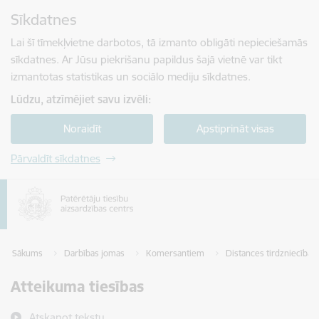
Pāriet uz lapas saturu
Sīkdatnes
Spied
lai meklētu
Enter
Lai šī tīmekļvietne darbotos, tā izmanto obligāti nepieciešamās
sīkdatnes. Ar Jūsu piekrišanu papildus šajā vietnē var tikt
izmantotas statistikas un sociālo mediju sīkdatnes.
Lūdzu, atzīmējiet savu izvēli:
Noraidīt
Apstiprināt visas
Pārvaldīt sīkdatnes
Sākums
Darbības jomas
Komersantiem
Distances tirdzniecība
Atteikuma tiesības
Atskaņot tekstu