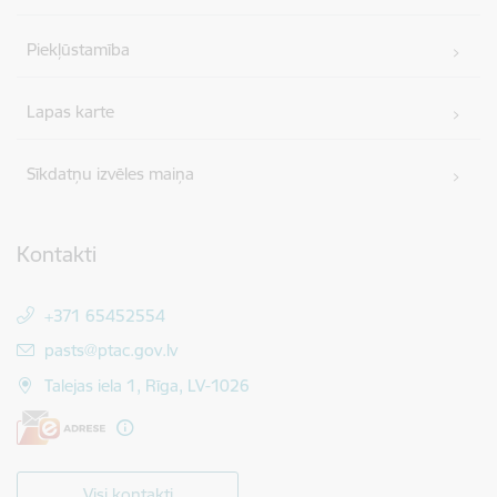
Piekļūstamība
Lapas karte
Sīkdatņu izvēles maiņa
Kontakti
+371 65452554
E-pasts:
pasts@ptac.gov.lv
Talejas iela 1, Rīga, LV-1026
Visi kontakti