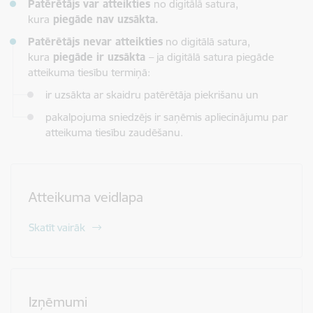
Patērētājs var atteikties
no digitālā satura,
kura
piegāde nav uzsākta.
Patērētājs nevar atteikties
no digitālā satura,
kura
piegāde ir uzsākta
– ja digitālā satura piegāde
atteikuma tiesību termiņā:
ir uzsākta ar skaidru patērētāja piekrišanu un
pakalpojuma sniedzējs ir saņēmis apliecinājumu par
atteikuma tiesību zaudēšanu.
Atteikuma veidlapa
Skatīt vairāk
Izņēmumi