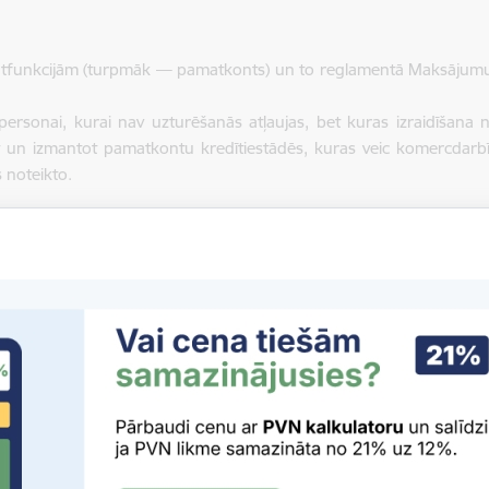
atfunkcijām (turpmāk — pamatkonts) un to reglamentā Maksājum
personai, kurai nav uzturēšanās atļaujas, bet kuras izraidīšana no
rt un izmantot pamatkontu kredītiestādēs, kuras veic komercdarbī
 noteikto.
 institūciju izpratni par pamatkonta pakalpojuma nodrošināšanu p
s centru un Finanšu nozares asociāciju ir sagatavojusi
skaidroju
lpojumu ir tiesības saņemt atbilstoši normatīvo aktu prasībām.
aksts, sniegta informācija par personām, kurām ir tiesības saņe
t šī pakalpojuma atteikšanas iemesli un kādās situācijās pakal
atvēršanu personām, kas pakļautas sankcijām.