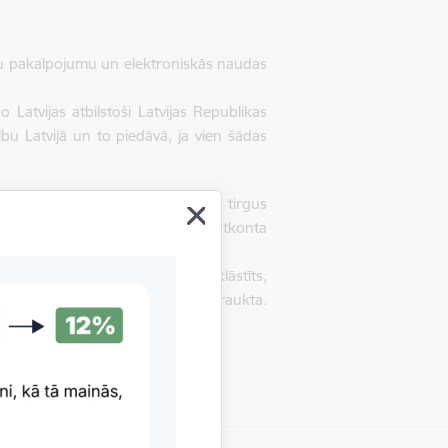
u pakalpojumu un elektroniskās naudas
 Latvijas atbilstoši Latvijas Republikas
bu Latvijā un to piedāvā, ja vien šādas
atērētājiem, Finanšu un kapitāla tirgus
mu
, kura mērķis ir sekmēt pamatkonta
mt pamatkonta pakalpojumu, izklāstīts,
pojuma sniegšana var tikt pārtraukta.