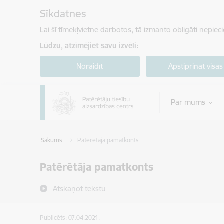
Pāriet uz lapas saturu
Sīkdatnes
Lai šī tīmekļvietne darbotos, tā izmanto obligāti nepiec
Lūdzu, atzīmējiet savu izvēli:
Noraidīt
Apstiprināt visas
Par mums
Sākums
Patērētāja pamatkonts
Patērētāja pamatkonts
Atskaņot tekstu
Publicēts: 07.04.2021.