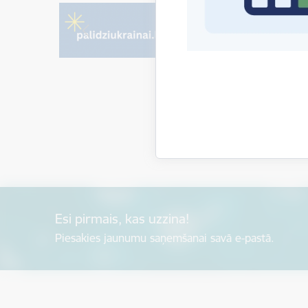
Esi pirmais, kas uzzina!
Piesakies jaunumu saņemšanai savā e-pastā.