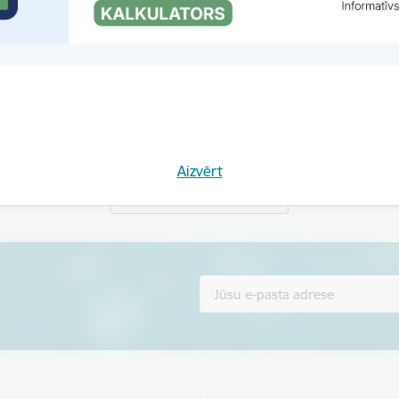
Vai šī informācija bija noderīga?
Aizvērt
Sniegt atsauksmi