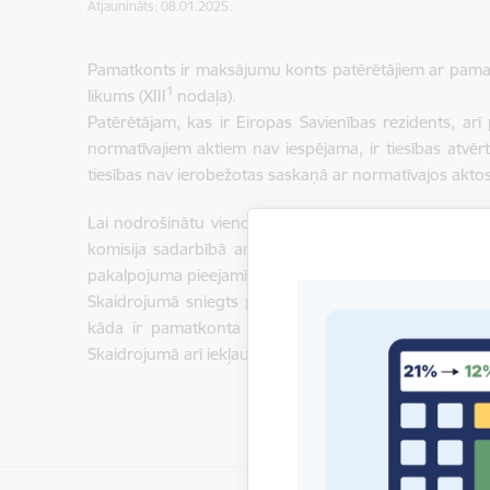
Atjaunināts: 08.01.2025.
Pamatkonts ir maksājumu konts patērētājiem ar pam
1
likums (XIII
nodaļa).
Patērētājam, kas ir Eiropas Savienības rezidents, arī 
normatīvajiem aktiem nav iespējama, ir tiesības atvē
tiesības nav ierobežotas saskaņā ar normatīvajos aktos
Lai nodrošinātu vienotu kredītiestāžu un uzraudzības
komisija sadarbībā ar Patērētāju tiesību aizsardzība
pakalpojuma pieejamību patērētājiem, kuriem šādu paka
Skaidrojumā sniegts pamatkonta funkcionalitātes apr
kāda ir pamatkonta atvēršanas kārtība, kādi var bū
Skaidrojumā arī iekļauta informācija par pamatkonta 