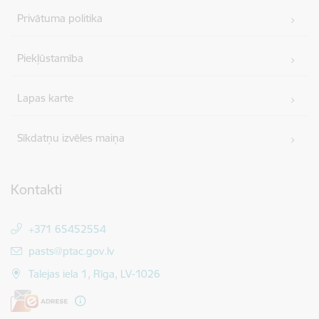
Privātuma politika
Piekļūstamība
Lapas karte
Sīkdatņu izvēles maiņa
Kontakti
+371 65452554
E-pasts:
pasts@ptac.gov.lv
Talejas iela 1, Rīga, LV-1026