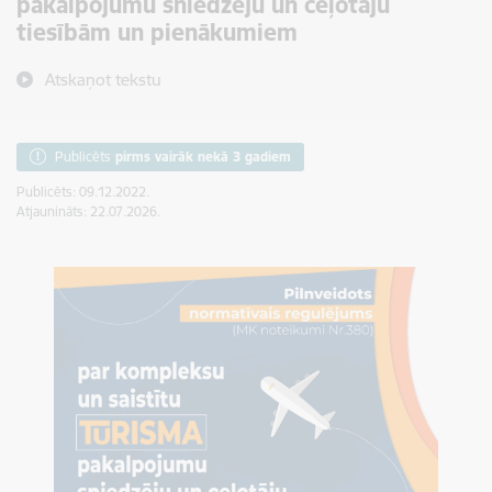
pakalpojumu sniedzēju un ceļotāju
tiesībām un pienākumiem
Atskaņot tekstu
Publicēts
pirms vairāk nekā 3 gadiem
Publicēts: 09.12.2022.
Atjaunināts: 22.07.2026.