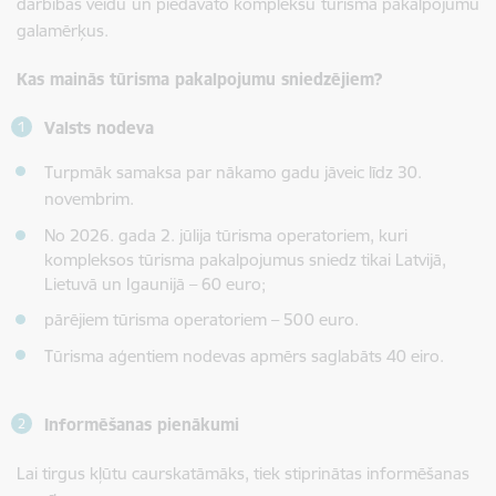
darbības veidu un piedāvāto kompleksu tūrisma pakalpojumu
galamērķus.
Kas mainās tūrisma pakalpojumu sniedzējiem?
Valsts nodeva
Turpmāk samaksa par nākamo gadu jāveic līdz 30.
novembrim.
No 2026. gada 2. jūlija tūrisma operatoriem, kuri
kompleksos tūrisma pakalpojumus sniedz tikai Latvijā,
Lietuvā un Igaunijā – 60 euro;
pārējiem tūrisma operatoriem – 500 euro.
Tūrisma aģentiem nodevas apmērs saglabāts 40 eiro.
Informēšanas pienākumi
Lai tirgus kļūtu caurskatāmāks, tiek stiprinātas informēšanas