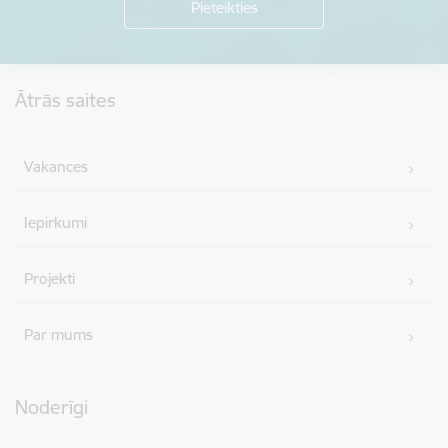
Kājene
Ātrās saites
Vakances
Iepirkumi
Projekti
Par mums
Noderīgi