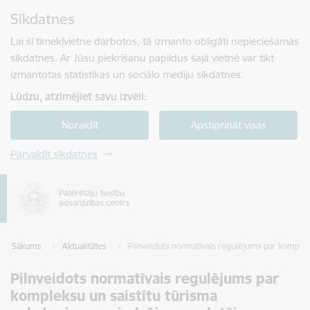
Pāriet uz lapas saturu
Sīkdatnes
Spied
lai meklētu
Enter
Lai šī tīmekļvietne darbotos, tā izmanto obligāti nepieciešamās
sīkdatnes. Ar Jūsu piekrišanu papildus šajā vietnē var tikt
izmantotas statistikas un sociālo mediju sīkdatnes.
Lūdzu, atzīmējiet savu izvēli:
Noraidīt
Apstiprināt visas
Pārvaldīt sīkdatnes
Sākums
Aktualitātes
Pilnveidots normatīvais regulējums par komplek
Pilnveidots normatīvais regulējums par
kompleksu un saistītu tūrisma