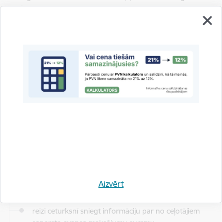
februāra).
Tas nozīmē – patērētājam būs daudz vienkāršāk pārliecināties,
ar ko tieši viņš slēdz līgumu un vai pakalpojuma sniedzējs
darbojas tiesiski.
(!) Visiem tūrisma pakalpojumu sniedzējiem jānodrošina
informācija par savām fiziskajām un tiešsaistes pārdošanas
vietām (no 2026. gada 1. jūlija)
Atskaišu iesniegšana
No 2026. gada 27. februāra:
tūrisma aģentiem vairs nav jāiesniedz ceturkšņa atskaites;
tūrisma operatoriem un saistīto pakalpojumu sniedzējiem
Aizvērt
saglabājas pienākums:
reizi ceturksnī sniegt informāciju par no ceļotājiem