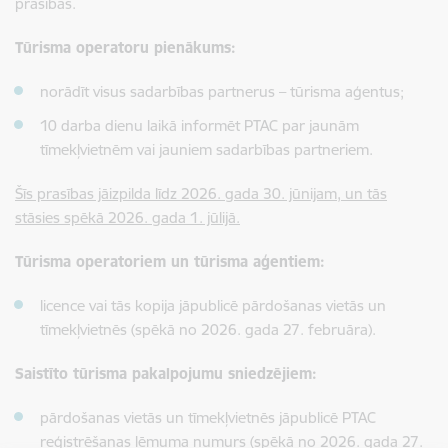
prasības.
Tūrisma operatoru pienākums:
norādīt visus sadarbības partnerus – tūrisma aģentus;
10 darba dienu laikā informēt PTAC par jaunām
tīmekļvietnēm vai jauniem sadarbības partneriem.
Šīs prasības jāizpilda līdz 2026. gada 30. jūnijam, un tās
stāsies spēkā 2026. gada 1. jūlijā.
Tūrisma operatoriem un tūrisma aģentiem:
licence vai tās kopija jāpublicē pārdošanas vietās un
tīmekļvietnēs (spēkā no 2026. gada 27. februāra).
Saistīto tūrisma pakalpojumu sniedzējiem:
pārdošanas vietās un tīmekļvietnēs jāpublicē PTAC
reģistrēšanas lēmuma numurs (spēkā no 2026. gada 27.