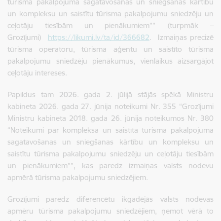
tūrisma pakalpojuma sagatavošanas un sniegšanas kārtību
un kompleksu un saistītu tūrisma pakalpojumu sniedzēju un
ceļotāju tiesībām un pienākumiem””
(turpmāk –
Grozījumi)
https://likumi.lv/ta/id/366682
. Izmaiņas precizē
tūrisma operatoru, tūrisma aģentu un saistīto tūrisma
pakalpojumu sniedzēju pienākumus, vienlaikus aizsargājot
ceļotāju intereses.
Papildus tam 2026. gada 2. jūlijā stājās spēkā Ministru
kabineta 2026. gada 27. jūnija noteikumi Nr. 355 “Grozījumi
Ministru kabineta 2018. gada 26. jūnija noteikumos Nr. 380
“Noteikumi par kompleksa un saistīta tūrisma pakalpojuma
sagatavošanas un sniegšanas kārtību un kompleksu un
saistītu tūrisma pakalpojumu sniedzēju un ceļotāju tiesībām
un pienākumiem””, kas paredz izmaiņas valsts nodevu
apmērā tūrisma pakalpojumu sniedzējiem.
Grozījumi paredz diferencētu ikgadējās valsts nodevas
apmēru tūrisma pakalpojumu sniedzējiem, ņemot vērā to