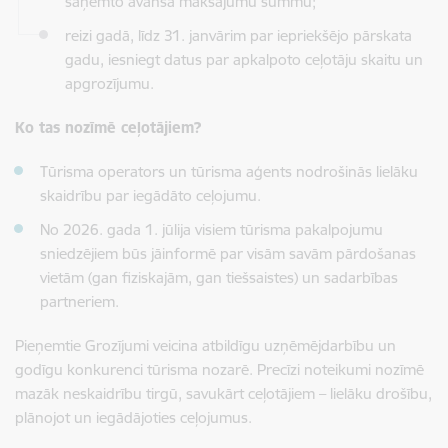
saņemto avansa maksājumu summu;
reizi gadā, līdz 31. janvārim par iepriekšējo pārskata
gadu, iesniegt datus par apkalpoto ceļotāju skaitu un
apgrozījumu.
Ko tas nozīmē ceļotājiem?
Tūrisma operators un tūrisma aģents nodrošinās lielāku
skaidrību par iegādāto ceļojumu.
No 2026. gada 1. jūlija visiem tūrisma pakalpojumu
sniedzējiem būs jāinformē par visām savām pārdošanas
vietām (gan fiziskajām, gan tiešsaistes) un sadarbības
partneriem.
Pieņemtie Grozījumi veicina atbildīgu uzņēmējdarbību un
godīgu konkurenci tūrisma nozarē. Precīzi noteikumi nozīmē
mazāk neskaidrību tirgū, savukārt ceļotājiem – lielāku drošību,
plānojot un iegādājoties ceļojumus.