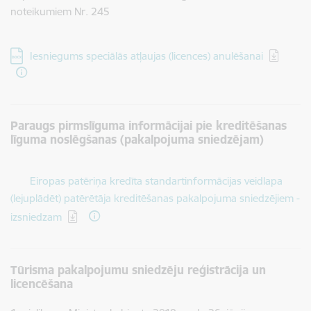
noteikumiem Nr. 245
Lejupielādēt:
Iesniegums speciālās atļaujas (licences) anulēšanai
Paraugs pirmslīguma informācijai pie kreditēšanas
līguma noslēgšanas (pakalpojuma sniedzējam)
Lejupielādēt:
Eiropas patēriņa kredīta standartinformācijas veidlapa
(lejuplādēt) patērētāja kreditēšanas pakalpojuma sniedzējiem -
izsniedzam
Tūrisma pakalpojumu sniedzēju reģistrācija un
licencēšana