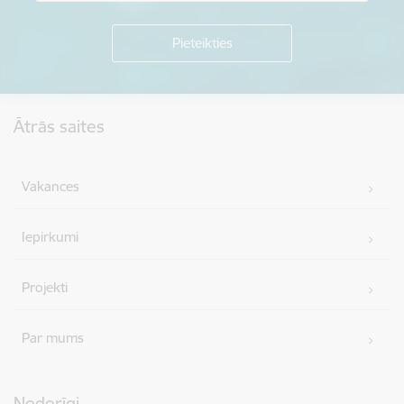
Kājene
Ātrās saites
Vakances
Iepirkumi
Projekti
Par mums
Noderīgi