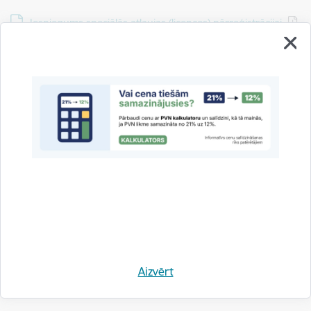
Lejupielādēt:
Iesniegums speciālās atļaujas (licences) pārreģistrācijai
3. pielikums Ministru kabineta 2013. gada 29. janvāra
noteikumiem Nr. 64
Lejupielādēt:
Iesniegums grozījumu veikšanai speciālajā atļaujā
(licencē)
5. pielikums Ministru kabineta 2013. gada 29. janvāra
noteikumiem Nr. 64
Lejupielādēt:
Iesniegums speciālās atļaujas (licences) anulēšanai
Aizvērt