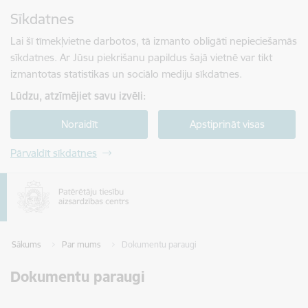
Pāriet uz lapas saturu
Sīkdatnes
Spied
lai meklētu
Enter
Lai šī tīmekļvietne darbotos, tā izmanto obligāti nepieciešamās
sīkdatnes. Ar Jūsu piekrišanu papildus šajā vietnē var tikt
izmantotas statistikas un sociālo mediju sīkdatnes.
Lūdzu, atzīmējiet savu izvēli:
Noraidīt
Apstiprināt visas
Pārvaldīt sīkdatnes
Sākums
Par mums
Dokumentu paraugi
Dokumentu paraugi