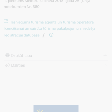
1. pielikums Ministru kabineta 2018. gada 26. jūnija
noteikumiem Nr. 380
Lejupielādēt:
Iesniegums tūrisma aģenta un tūrisma operatora
licencēšanai un saistītu tūrisma pakalpojumu sniedzēja
reģistrācijai datubāzē
Drukāt lapu
Dalīties