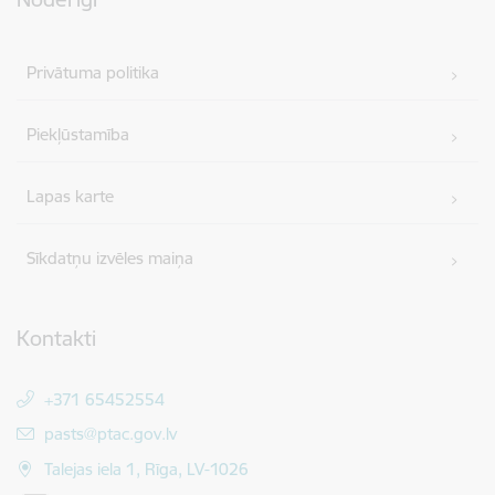
Privātuma politika
Piekļūstamība
Lapas karte
Sīkdatņu izvēles maiņa
Kontakti
+371 65452554
E-pasts:
pasts@ptac.gov.lv
Talejas iela 1, Rīga, LV-1026