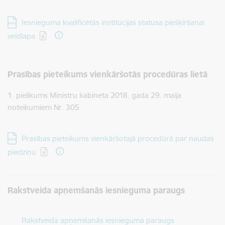
Lejupielādēt:
Iesnieguma kvalificētās institūcijas statusa piešķiršanai
veidlapa
Prasības pieteikums vienkāršotās procedūras lietā
1. pielikums Ministru kabineta 2018. gada 29. maija
noteikumiem Nr. 305
Lejupielādēt:
Prasības pieteikums vienkāršotajā procedūrā par naudas
piedziņu
Rakstveida apņemšanās iesnieguma paraugs
Lejupielādēt:
Rakstveida apņemšanās iesnieguma paraugs