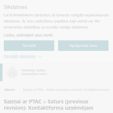
Pāriet uz lapas saturu
Sīkdatnes
Spied
lai meklētu
Enter
Lai šī tīmekļvietne darbotos, tā izmanto obligāti nepieciešamās
sīkdatnes. Ar Jūsu piekrišanu papildus šajā vietnē var tikt
izmantotas statistikas un sociālo mediju sīkdatnes.
Lūdzu, atzīmējiet savu izvēli:
Noraidīt
Apstiprināt visas
Pārvaldīt sīkdatnes
Sākums
Saziņai ar PTAC > Saturs (previous revision): Kontaktforma uzņ
Saziņai ar PTAC > Saturs (previous
revision): Kontaktforma uzņēmējam