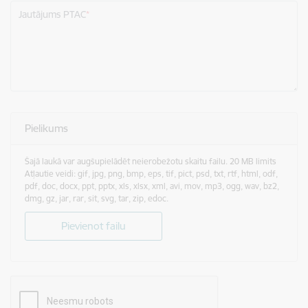
Jautājums PTAC
Pielikums
Šajā laukā var augšupielādēt neierobežotu skaitu failu. 20 MB limits
Atļautie veidi: gif, jpg, png, bmp, eps, tif, pict, psd, txt, rtf, html, odf,
pdf, doc, docx, ppt, pptx, xls, xlsx, xml, avi, mov, mp3, ogg, wav, bz2,
dmg, gz, jar, rar, sit, svg, tar, zip, edoc.
Pievienot failu