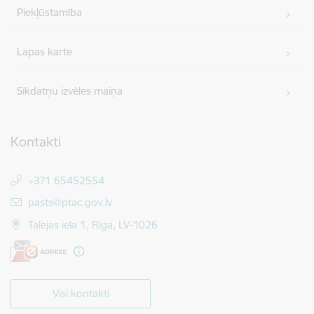
Piekļūstamība
Lapas karte
Sīkdatņu izvēles maiņa
Kontakti
+371 65452554
E-pasts:
pasts@ptac.gov.lv
Talejas iela 1, Rīga, LV-1026
Visi kontakti