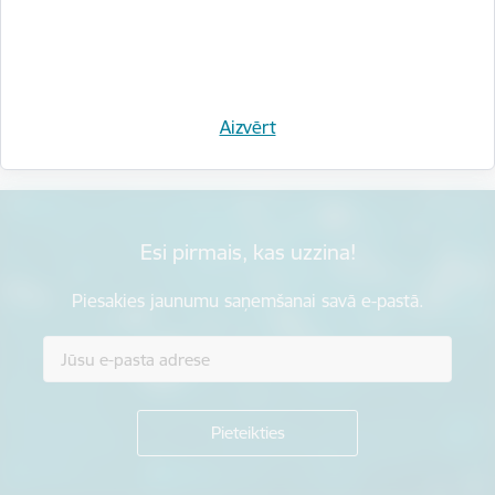
Vai šī informācija bija noderīga?
Aizvērt
Sniegt atsauksmi
Esi pirmais, kas uzzina!
Piesakies jaunumu saņemšanai savā e-pastā.