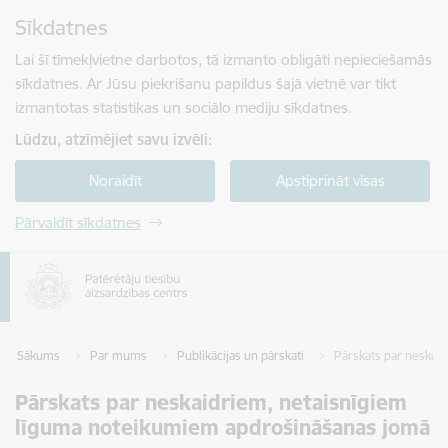
Pāriet uz lapas saturu
Sīkdatnes
Spied
lai meklētu
Enter
Lai šī tīmekļvietne darbotos, tā izmanto obligāti nepieciešamās
sīkdatnes. Ar Jūsu piekrišanu papildus šajā vietnē var tikt
izmantotas statistikas un sociālo mediju sīkdatnes.
Lūdzu, atzīmējiet savu izvēli:
Noraidīt
Apstiprināt visas
Pārvaldīt sīkdatnes
Sākums
Par mums
Publikācijas un pārskati
Pārskats par neskai
Pārskats par neskaidriem, netaisnīgiem
līguma noteikumiem apdrošināšanas jomā