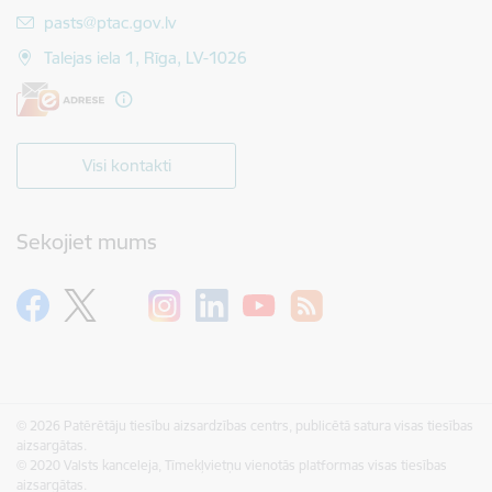
E-pasts:
pasts@ptac.gov.lv
Talejas iela 1, Rīga, LV-1026
Visi kontakti
Sekojiet mums
© 2026 Patērētāju tiesību aizsardzības centrs, publicētā satura visas tiesības
aizsargātas.
© 2020 Valsts kanceleja, Tīmekļvietņu vienotās platformas visas tiesības
aizsargātas.