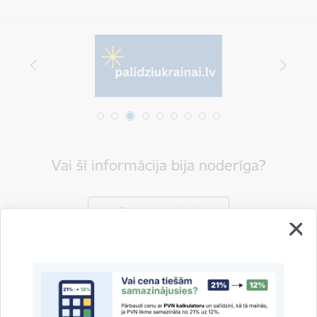
Vai šī informācija bija noderīga?
Sniegt atsauksmi
Esi pirmais, kas uzzina!