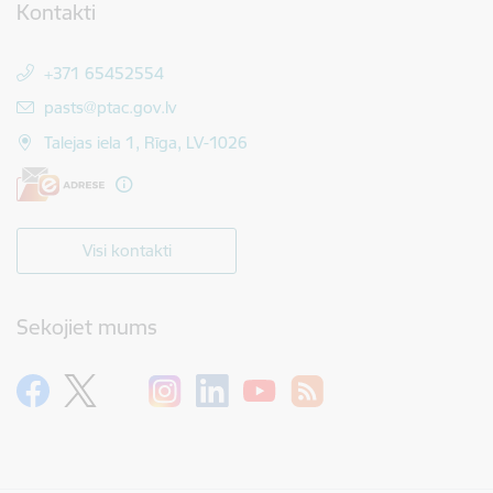
Kontakti
+371 65452554
E-pasts:
pasts@ptac.gov.lv
Talejas iela 1, Rīga, LV-1026
Visi kontakti
Sekojiet mums