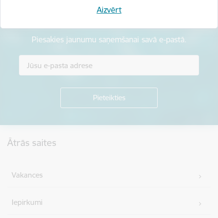
Aizvērt
Esi pirmais, kas uzzina!
Piesakies jaunumu saņemšanai savā e-pastā.
Kājene
Ātrās saites
Vakances
Iepirkumi