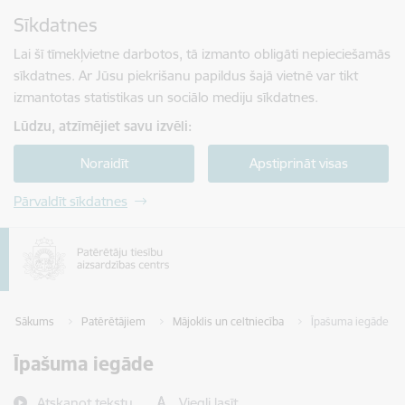
Pāriet uz lapas saturu
Sīkdatnes
Spied
lai meklētu
Enter
Lai šī tīmekļvietne darbotos, tā izmanto obligāti nepieciešamās
sīkdatnes. Ar Jūsu piekrišanu papildus šajā vietnē var tikt
izmantotas statistikas un sociālo mediju sīkdatnes.
Lūdzu, atzīmējiet savu izvēli:
Noraidīt
Apstiprināt visas
Pārvaldīt sīkdatnes
Sākums
Patērētājiem
Mājoklis un celtniecība
Īpašuma iegāde
Īpašuma iegāde
Atskaņot tekstu
Viegli lasīt