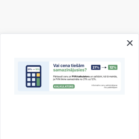
Vai šī informācija bija noderīga?
Sniegt atsauksmi