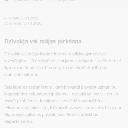
Publicēts: 26.11.2025.
Atjaunināts: 22.01.2026.
Dzīvokļa vai mājas pirkšana
Dzīvokļa vai mājas iegāde ir viena no lielākajām dzīves
investīcijām – tā nozīmē ne tikai jaunas mājvietas izvēli, bet arī
ilgtermiņa finansiālu lēmumu, kas ietekmē drošību un
stabilitāti nākotnē.
Šajā lapā lasiet par lietām, kam ir svarīgi pievērst uzmanību,
iegādājoties nekustamo īpašumu – dzīvokli vai māju – un kā
risināt problēmas. Ieteikumi ir izstrādāti sadarbībā ar
Ekonomikas ministriju, Būvniecības valsts kontroles biroju un
Rīgas valstspilsētas pašvaldības Pilsētas attīstības
departamentu.