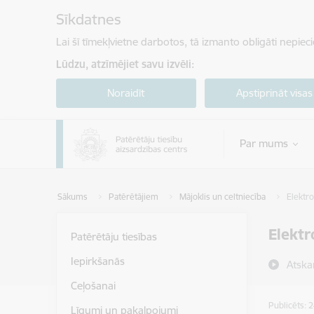
Pāriet uz lapas saturu
Sīkdatnes
Lai šī tīmekļvietne darbotos, tā izmanto obligāti nepiec
Lūdzu, atzīmējiet savu izvēli:
Noraidīt
Apstiprināt visas
Par mums
Sākums
Patērētājiem
Mājoklis un celtniecība
Elektro
Elektr
Patērētāju tiesības
Iepirkšanās
Atska
Ceļošanai
Publicēts: 
Līgumi un pakalpojumi