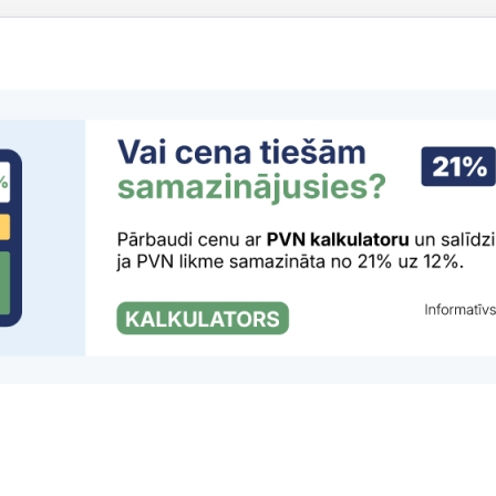
s ar elektroenerģijas tirgotāju
ēgt elektroenerģijas līgumu attālināti
i
lektroenerģijas tirgotāja vai produkta maiņu
sināt problēmas ar pakalpojumu