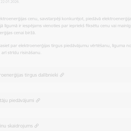
: 22.01.2026.
ektroenerģijas cenu, savstarpēji konkurējot, piedāvā elektroenerģijas
jā līgumā ir iespējams vienoties par iepriekš fiksētu cenu vai mainīg
erģijas cenai biržā.
 lasiet par elektroenerģijas tirgus piedāvājumu vērtēšanu, līguma
arī strīdu risināšanu.
roenerģijas tirgus dalībnieki
tāju piedāvājumi
inu skaidrojums