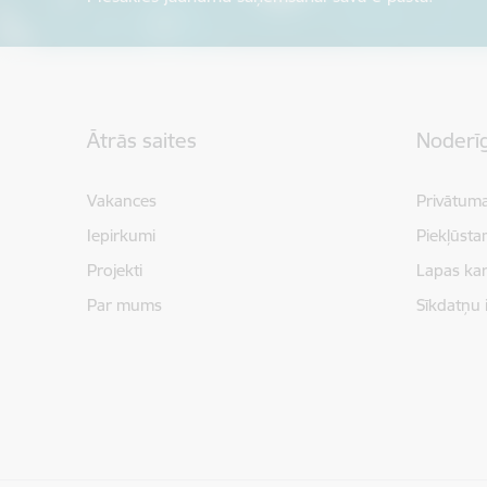
Kājene
Ātrās saites
Noderīg
Vakances
Privātuma
Iepirkumi
Piekļūsta
Projekti
Lapas kar
Par mums
Sīkdatņu 