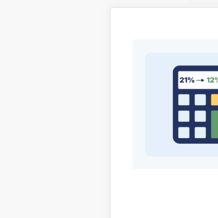
Līgum
Kā sl
Rēķin
Par e
Kā ri