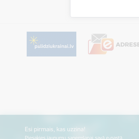
Esi pirmais, kas uzzina!
Piesakies jaunumu saņemšanai savā e-pastā.