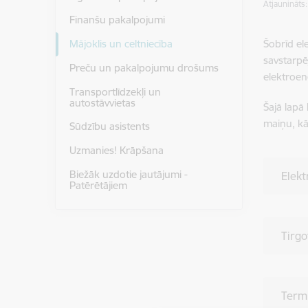
Atjaunināts
Finanšu pakalpojumi
Šobrīd el
Mājoklis un celtniecība
savstarpē
Preču un pakalpojumu drošums
elektroen
Transportlīdzekļi un
autostāvvietas
Šajā lapā
maiņu, kā 
Sūdzību asistents
Uzmanies! Krāpšana
Biežāk uzdotie jautājumi -
Elekt
Patērētājiem
Tirgo
Term