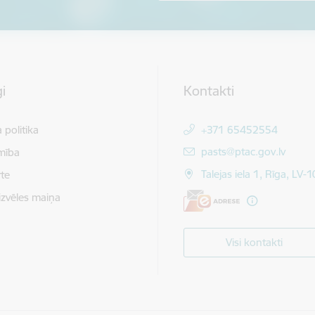
i
Kontakti
 politika
+371 65452554
E-pasts:
pasts@ptac.gov.lv
mība
Talejas iela 1, Rīga, LV-
te
izvēles maiņa
Visi kontakti