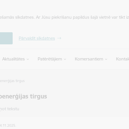
iešamās sīkdatnes. Ar Jūsu piekrišanu papildus šajā vietnē var tikt i
Pārvaldīt sīkdatnes
Aktualitātes
Patērētājiem
Komersantiem
Kontak
enerģijas tirgus
oenerģijas tirgus
ņot tekstu
24.11.2025.