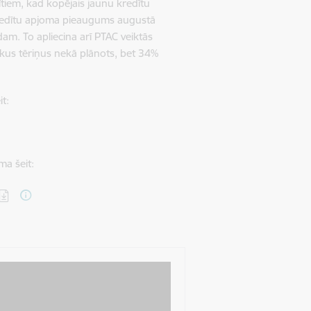
ītiem, kad kopējais jaunu kredītu
kredītu apjoma pieaugums augustā
am. To apliecina arī PTAC veiktās
elākus tēriņus nekā plānots, bet 34%
it:
ma šeit: