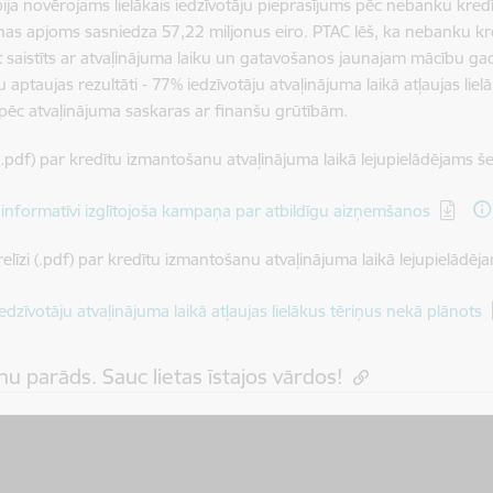
ija novērojams lielākais iedzīvotāju pieprasījums pēc nebanku kred
nas apjoms sasniedza 57,22 miljonus eiro. PTAC lēš, ka nebanku 
t saistīts ar atvaļinājuma laiku un gatavošanos jaunajam mācību gad
u aptaujas rezultāti - 77% iedzīvotāju atvaļinājuma laikā atļaujas li
a pēc atvaļinājuma saskaras ar finanšu grūtībām.
(.pdf) par kredītu izmantošanu atvaļinājuma laikā lejupielādējams še
dēt:
informatīvi izglītojoša kampaņa par atbildīgu aizņemšanos
elīzi (.pdf) par kredītu izmantošanu atvaļinājuma laikā lejupielādēja
dēt:
edzīvotāju atvaļinājuma laikā atļaujas lielākus tēriņus nekā plānots
nu parāds. Sauc lietas īstajos vārdos!