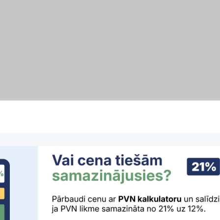
ko dāvanu parāds. Sauc lietas īstajos vārdos!