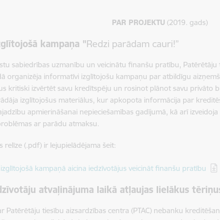
PAR PROJEKTU
(2019. gads)
zglītojošā kampaņa "
Redzi parādam cauri!”
rstu sabiedrības uzmanību un veicinātu finanšu pratību, Patērētāju 
ā organizēja informatīvi izglītojošu kampaņu par atbildīgu aizņemš
jus kritiski izvērtēt savu kredītspēju un rosinot plānot savu privāt
rādāja izglītojošus materiālus, kur apkopota informācija par kredi
jadzību apmierināšanai nepieciešamības gadījumā, kā arī izveidoj
problēmas ar parādu atmaksu.
elīze (.pdf) ir lejupielādējama šeit:
dēt:
izglītojošā kampaņā aicina iedzīvotājus veicināt finanšu pratību
zīvotāju atvaļinājuma laikā atļaujas lielākus tēriņ
r Patērētāju tiesību aizsardzības centra (PTAC) nebanku kreditēš