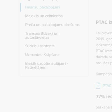
Finanšu pakalpojumi
Mājoklis un celtniecība
PTAC i
Preču un pakalpojumu drošums
Lai pievē
Transportlīdzekļi un
autostāvvietas
2019. gad
iedzīvotā
Sūdzību asistents
PTAC izst
Uzmanies! Krāpšana
dažādu va
radušās 
Biežāk uzdotie jautājumi -
Patērētājiem
Kampaņas r
Lejupielā
PTAC 
77% ied
Saskaņā a