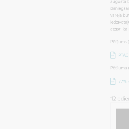
augustā b
izsniegša
varēja bū
iedzīvotāj
atzīst, k
Pētījums 
Lejupielā
PTAC 
Pētījuma r
Lejupielā
77% i
12 ēdie