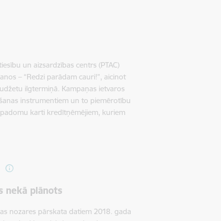
tiesību un aizsardzības centrs (PTAC)
anos – “Redzi parādam cauri!”, aicinot
o budžetu ilgtermiņā. Kampaņas ietvaros
tēšanas instrumentiem un to piemērotību
a padomu karti kredītņēmējiem, kuriem
us nekā plānots
anas nozares pārskata datiem 2018. gada