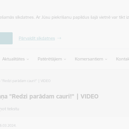
iešamās sīkdatnes. Ar Jūsu piekrišanu papildus šajā vietnē var tikt i
Pārvaldīt sīkdatnes
Aktualitātes
Patērētājiem
Komersantiem
Kontak
"Redzi parādam cauri!" | VIDEO
a "Redzi parādam cauri!" | VIDEO
ņot tekstu
26.03.2024.