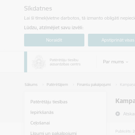
Pāriet uz lapas saturu
Sīkdatnes
Lai šī tīmekļvietne darbotos, tā izmanto obligāti nepiec
Lūdzu, atzīmējiet savu izvēli:
Noraidīt
Apstiprināt visas
Par mums
Sākums
Patērētājiem
Finanšu pakalpojumi
Kampaņa 
Kampaņ
Patērētāju tiesības
Iepirkšanās
Atska
Ceļošanai
Publicēts: 
Līgumi un pakalpojumi