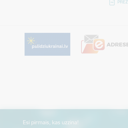
Lejupielā
PREZ
Esi pirmais, kas uzzina!