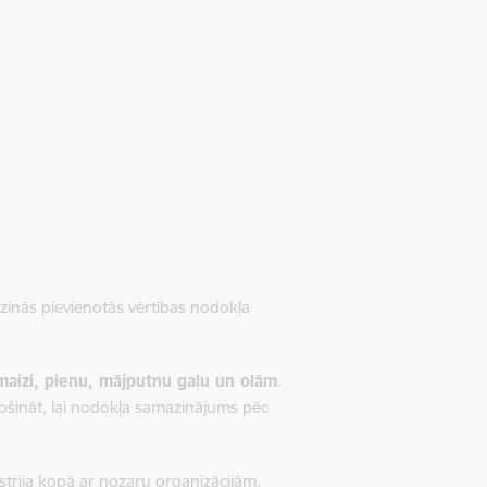
zinās pievienotās vērtības nodokļa
maizi, pienu, mājputnu gaļu un olām
.
ošināt, lai nodokļa samazinājums pēc
trija kopā ar nozaru organizācijām,