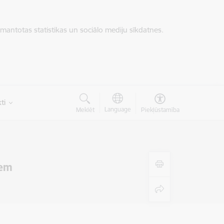
zmantotas statistikas un sociālo mediju sīkdatnes.
ti
Language
Meklēt
Piekļūstamība
iem