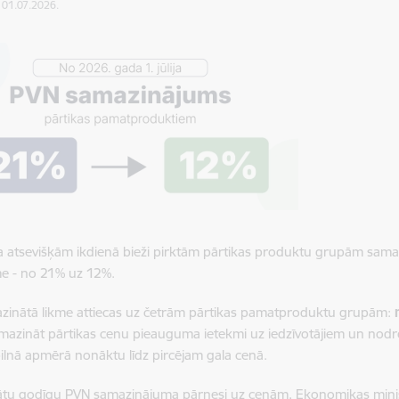
: 01.07.2026.
ija atsevišķām ikdienā bieži pirktām pārtikas produktu grupām sama
me - no 21% uz 12%.
zinātā likme attiecas uz četrām pārtikas pamatproduktu grupām:
 mazināt pārtikas cenu pieauguma ietekmi uz iedzīvotājiem un nodr
pilnā apmērā nonāktu līdz pircējam gala cenā.
nātu godīgu PVN samazinājuma pārnesi uz cenām, Ekonomikas minis