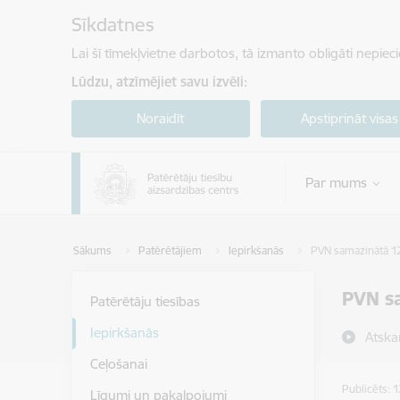
Pāriet uz lapas saturu
Sīkdatnes
Lai šī tīmekļvietne darbotos, tā izmanto obligāti nepiec
Lūdzu, atzīmējiet savu izvēli:
Noraidīt
Apstiprināt visas
Par mums
Sākums
Patērētājiem
Iepirkšanās
PVN samazinātā 1
PVN s
Patērētāju tiesības
Iepirkšanās
Atska
Ceļošanai
Publicēts: 
Līgumi un pakalpojumi