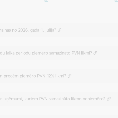
ainās no 2026. gada 1. jūlija?
du laika periodu piemēro samazināto PVN likmi?
m precēm piemēro PVN 12% likmi?
 ir izņēmumi, kuriem PVN samazināto likmo nepiemēro?