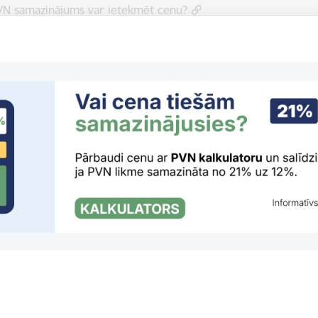
VN samazinājums var ietekmēt cenu?
āpārbauda pircējam veikalā?
VN samazinātā likme attiecas arī uz akcijas precēm?
m precēm un pakalpojumiem Latvijā jau piemēro samazināto 
r apliecinājuma zīme “Godīgs PVN samazinātājs”