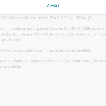
ērsties jautājumu un sūdzību gadījumā
Aizvērt
līdzināšanas kalkulators (PVN 21% vs 12%)
produkta veidu un ievadi pašreizējo cenu. Līdz 30.06.2026. ievadi c
, kādai jābūt cenai ar 12% PVN. No 01.07.2026. ievadi cenu ar 12%
si ar 21% PVN.
ienot vairākus produktus ar "+" un redzēt kopējo rezultātu.
 parāda iespējamo cenas samazinājumu (eiro un procentos) un ir 
anas palīgrīks.