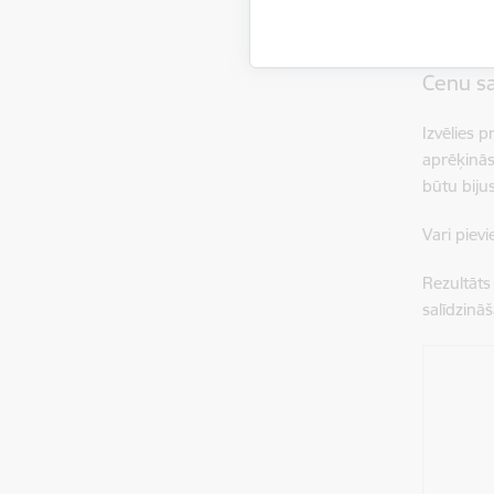
Kur v
Cenu sa
Izvēlies 
aprēķinās
būtu biju
Vari piev
Rezultāts
salīdzināš