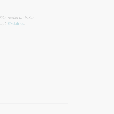
iālo mediju un trešo
 lapā
Sīkdatnes
.