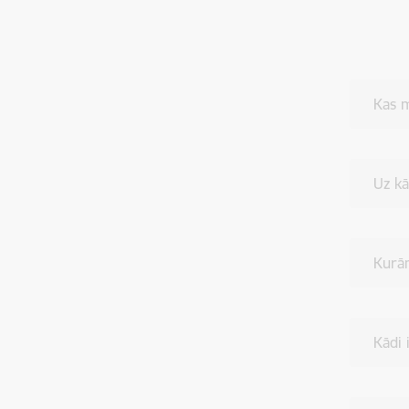
Kas m
Uz kā
Kurā
Kādi