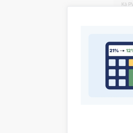
Kā P
Kas j
Vai P
Kādā
Kas i