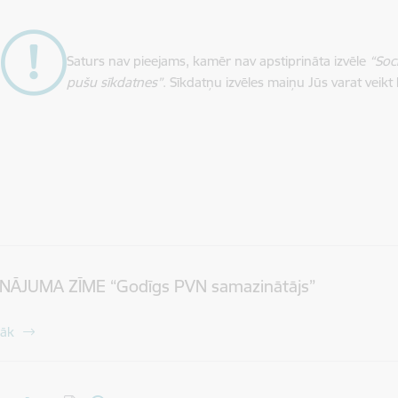
Saturs nav pieejams, kamēr nav apstiprināta izvēle
“Soc
pušu sīkdatnes”
. Sīkdatņu izvēles maiņu Jūs varat veikt
INĀJUMA ZĪME “Godīgs PVN samazinātājs”
rāk