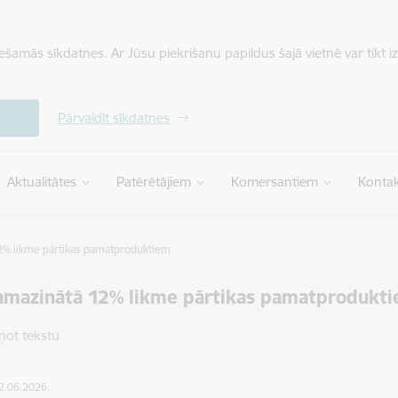
iešamās sīkdatnes. Ar Jūsu piekrišanu papildus šajā vietnē var tikt i
Pārvaldīt sīkdatnes
Aktualitātes
Patērētājiem
Komersantiem
Kontak
2% likme pārtikas pamatproduktiem
amazinātā 12% likme pārtikas pamatprodukt
ņot tekstu
12.06.2026.