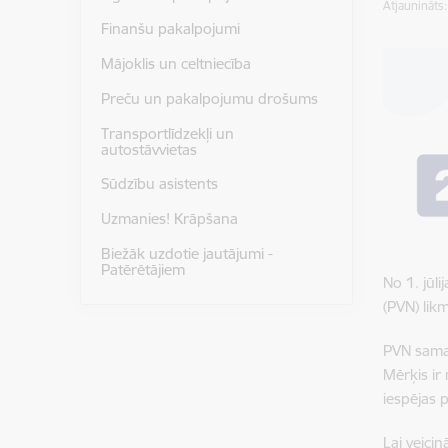
Atjaunināts
Finanšu pakalpojumi
Mājoklis un celtniecība
Preču un pakalpojumu drošums
Transportlīdzekļi un
autostāvvietas
Sūdzību asistents
Uzmanies! Krāpšana
Biežāk uzdotie jautājumi -
Patērētājiem
No 1. jūl
(PVN) lik
PVN sama
Mērķis ir
iespējas 
Lai veici