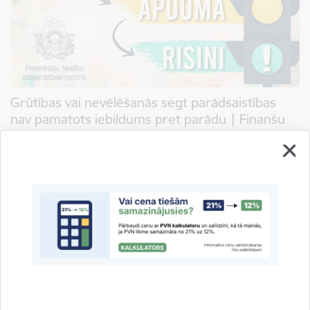
Grūtības vai nevēlēšanās segt parādsaistības
nav pamatots iebildums pret parādu | Finanšu
pratības nedēļa 2024
21.03.2024.
Aizņemoties ir jārēķinās, ka kredīts jāatmaksā atbilstoši kreditēšanas līgumā
noteiktajai kārtībai. Kavējumiem un saistību nenokārtošanai vienmēr ir
sekas. Finanšu pratības nedēļas ietvaros…
Jaunumi
Padomi