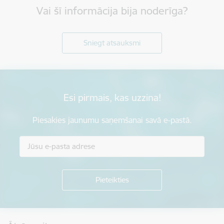
Vai šī informācija bija noderīga?
Sniegt atsauksmi
Esi pirmais, kas uzzina!
Piesakies jaunumu saņemšanai savā e-pastā.
Kājene