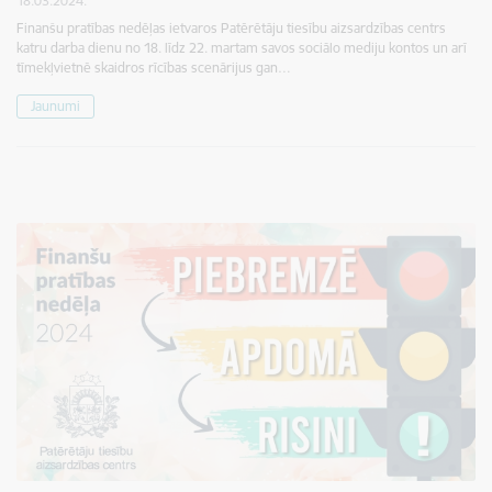
18.03.2024.
Finanšu pratības nedēļas ietvaros Patērētāju tiesību aizsardzības centrs
katru darba dienu no 18. līdz 22. martam savos sociālo mediju kontos un arī
tīmekļvietnē skaidros rīcības scenārijus gan…
Jaunumi