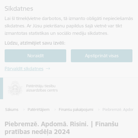
Pāriet uz lapas saturu
Sīkdatnes
Spied
lai meklētu
Enter
Lai šī tīmekļvietne darbotos, tā izmanto obligāti nepieciešamās
sīkdatnes. Ar Jūsu piekrišanu papildus šajā vietnē var tikt
izmantotas statistikas un sociālo mediju sīkdatnes.
Lūdzu, atzīmējiet savu izvēli:
Noraidīt
Apstiprināt visas
Pārvaldīt sīkdatnes
Sākums
Patērētājiem
Finanšu pakalpojumi
Piebremzē. Apdomā. R
Piebremzē. Apdomā. Risini. | Finanšu
pratības nedēļa 2024