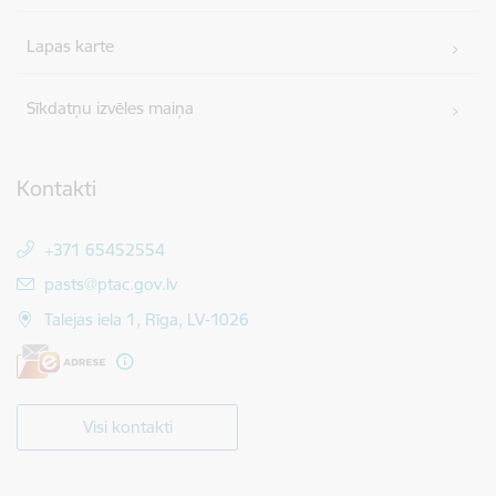
Lapas karte
Sīkdatņu izvēles maiņa
Kontakti
+371 65452554
E-pasts:
pasts@ptac.gov.lv
Talejas iela 1, Rīga, LV-1026
Visi kontakti