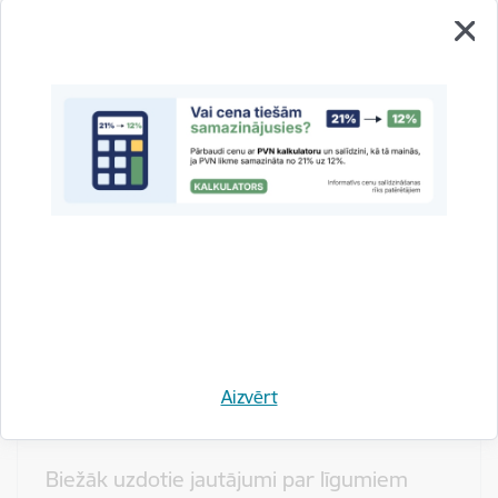
Skatīt vairāk
Par apbedīšanas pakalpojumu līgumiem
Skatīt vairāk
Par līgumu ar autoskolu
Skatīt vairāk
Aizvērt
Biežāk uzdotie jautājumi par līgumiem