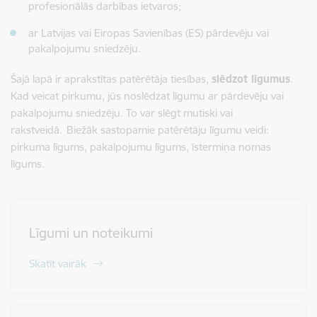
profesionālās darbības ietvaros;
ar Latvijas vai Eiropas Savienības (ES) pārdevēju vai
pakalpojumu sniedzēju.
Šajā lapā ir aprakstītas patērētāja tiesības,
slēdzot līgumus
.
Kad veicat pirkumu, jūs noslēdzat līgumu ar pārdevēju vai
pakalpojumu sniedzēju. To var slēgt mutiski vai
rakstveidā. Biežāk sastopamie patērētāju līgumu veidi:
pirkuma līgums, pakalpojumu līgums, īstermiņa nomas
līgums.
Līgumi un noteikumi
Skatīt vairāk