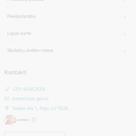
Piekļūstamība
Lapas karte
Sīkdatņu izvēles maiņa
Kontakti
+371 65452554
E-pasts:
pasts@ptac.gov.lv
Talejas iela 1, Rīga, LV-1026