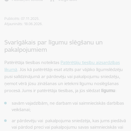
Publicēts: 07.11.2025.
Atjaunināts: 18.06.2026.
Svarīgākais par līgumu slēgšanu un
pakalpojumiem
Patērētāja tiesības noteiktas
Patērētāju tiesību aizsardzības
likumā
. Jūs kā patērētājs esat atzīts par vājāko līgumslēdzēju
pusi salīdzinājumā ar pārdevēju vai pakalpojumu sniedzēju,
ņemot vērā jūsu zināšanas un ietekmi līgumu noslēgšanas
procesā. Jums ir patērētāja tiesības, ja jūs slēdzat
līgumu
:
savām vajadzībām, ne darbam vai saimnieciskās darbības
veikšanai;
ar pārdevēju vai pakalpojuma sniedzēja, kas jums piedāvā
vai pārdod preci vai pakalpojumu savas saimnieciskās vai