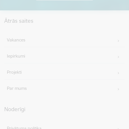
Kājene
Ātrās saites
Vakances
Iepirkumi
Projekti
Par mums
Noderīgi
Privātuma politika