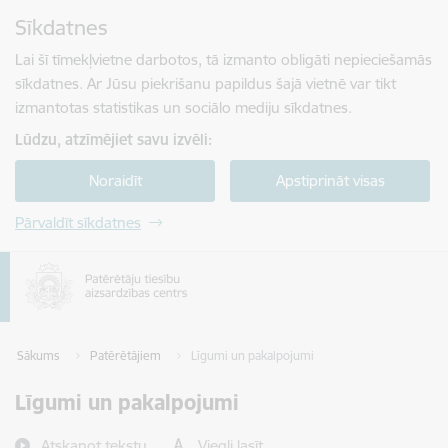
Pāriet uz lapas saturu
Sīkdatnes
Spied
lai meklētu
Enter
Lai šī tīmekļvietne darbotos, tā izmanto obligāti nepieciešamās
sīkdatnes. Ar Jūsu piekrišanu papildus šajā vietnē var tikt
izmantotas statistikas un sociālo mediju sīkdatnes.
Lūdzu, atzīmējiet savu izvēli:
Noraidīt
Apstiprināt visas
Pārvaldīt sīkdatnes
Sākums
Patērētājiem
Līgumi un pakalpojumi
Līgumi un pakalpojumi
Atskaņot tekstu
Viegli lasīt