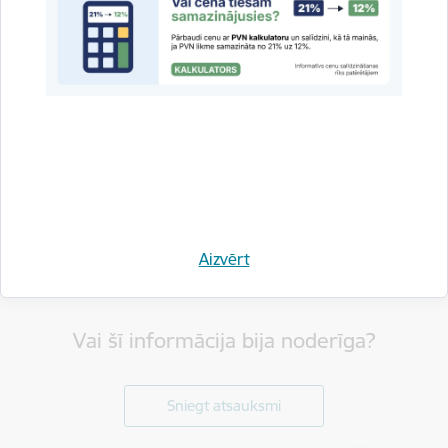
Aizvērt
Vai šī informācija bija noderīga?
Sniegt atsauksmi