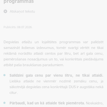
programmas
Atskaņot tekstu
Publicēts: 08.07.2026.
Degvielas atlaižu un lojalitātes programmas var palīdzēt
samazināt ikdienas izdevumus, tomēr svarīgi vērtēt ne tikai
reklāmā norādīto atlaidi centos par litru, bet arī gala cenu,
piemērošanas nosacījumus un to, vai konkrētais piedāvājums
atbilst paša braukšanas paradumiem.
Salīdzini gala cenu par vienu litru, ne tikai atlaidi.
Lielāka atlaide ne vienmēr nozīmē zemāku cenu, ja
sākotnējā degvielas cena konkrētajā DUS ir augstāka nekā
citur.
Pārbaudi, kad un kā atlaide tiek piemērota.
Noskaidro,