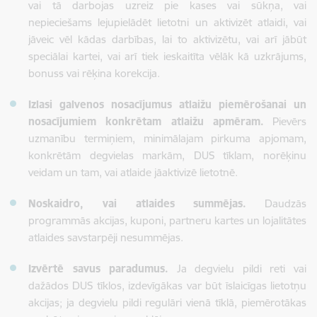
vai tā darbojas uzreiz pie kases vai sūkņa, vai
nepieciešams lejupielādēt lietotni un aktivizēt atlaidi, vai
jāveic vēl kādas darbības, lai to aktivizētu, vai arī jābūt
speciālai kartei, vai arī tiek ieskaitīta vēlāk kā uzkrājums,
bonuss vai rēķina korekcija.
Izlasi galvenos nosacījumus atlaižu piemērošanai un
nosacījumiem konkrētam atlaižu apmēram.
Pievērs
uzmanību termiņiem, minimālajam pirkuma apjomam,
konkrētām degvielas markām, DUS tīklam, norēķinu
veidam un tam, vai atlaide jāaktivizē lietotnē.
Noskaidro, vai atlaides summējas.
Daudzās
programmās akcijas, kuponi, partneru kartes un lojalitātes
atlaides savstarpēji nesummējas.
Izvērtē savus paradumus.
Ja degvielu pildi reti vai
dažādos DUS tīklos, izdevīgākas var būt īslaicīgas lietotņu
akcijas; ja degvielu pildi regulāri vienā tīklā, piemērotākas