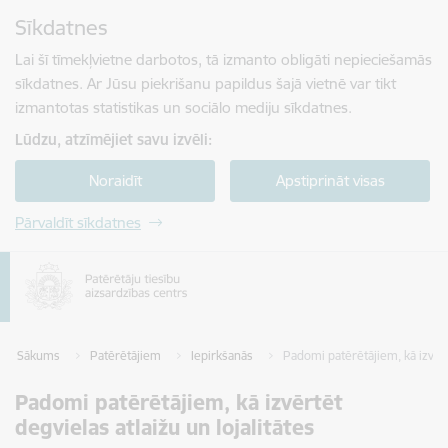
Pāriet uz lapas saturu
Sīkdatnes
Spied
lai meklētu
Enter
Lai šī tīmekļvietne darbotos, tā izmanto obligāti nepieciešamās
sīkdatnes. Ar Jūsu piekrišanu papildus šajā vietnē var tikt
izmantotas statistikas un sociālo mediju sīkdatnes.
Lūdzu, atzīmējiet savu izvēli:
Noraidīt
Apstiprināt visas
Pārvaldīt sīkdatnes
Sākums
Patērētājiem
Iepirkšanās
Padomi patērētājiem, kā izvērt
Padomi patērētājiem, kā izvērtēt
degvielas atlaižu un lojalitātes