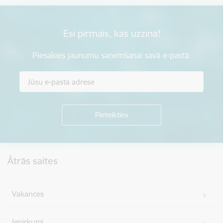
Esi pirmais, kas uzzina!
Piesakies jaunumu saņemšanai savā e-pastā.
Kājene
Ātrās saites
Vakances
Iepirkumi