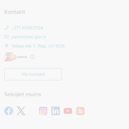
Kontakti
+371 65452554
E-pasts:
pasts@ptac.gov.lv
Talejas iela 1, Rīga, LV-1026
Visi kontakti
Sekojiet mums