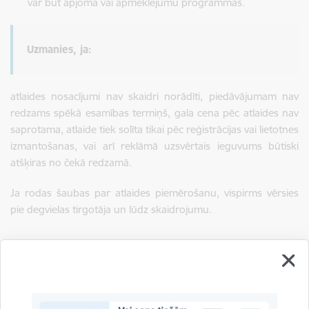
var būt apjoma vai apmeklējumu programmas.
Uzmanies, ja:
atlaides nosacījumi nav skaidri norādīti, piedāvājumam nav
redzams spēkā esamības termiņš, gala cena pēc atlaides nav
saprotama, atlaide tiek solīta tikai pēc reģistrācijas vai lietotnes
izmantošanas, vai arī reklāmā uzsvērtais ieguvums būtiski
atšķiras no čekā redzamā.
Ja rodas šaubas par atlaides piemērošanu, vispirms vērsies
pie degvielas tirgotāja un lūdz skaidrojumu.
Drukāt lapu
Dalīties