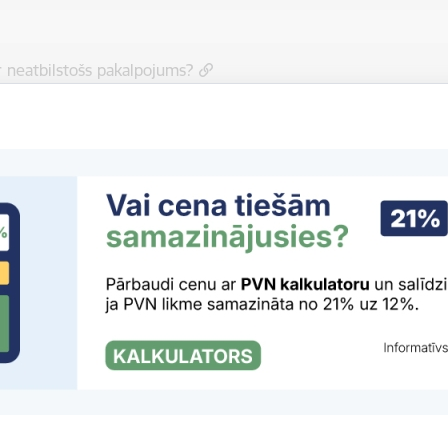
r neatbilstošs pakalpojums?
du informācija
r daļa no Eiropas Komisijas portāla
Tava Eiropa
.
āt to, ko meklējāt?
 mums uzlabot