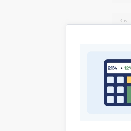
Kas i
Papil
Šī lapa i
Vai atrad
Palīdziet