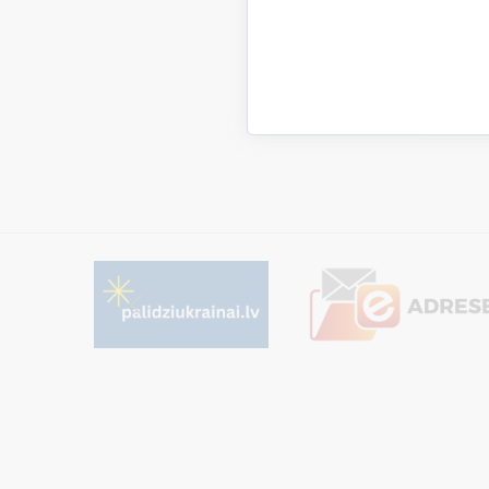
Past
Skatīt