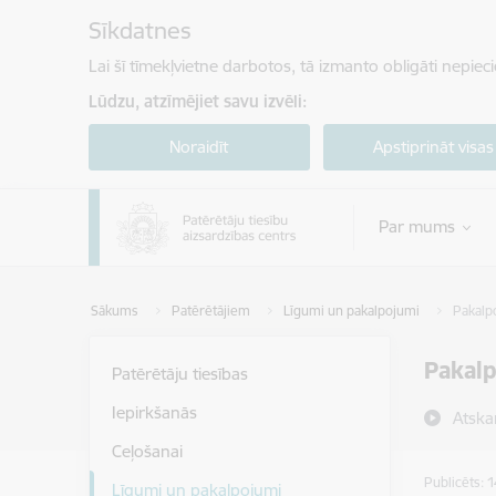
Pāriet uz lapas saturu
Sīkdatnes
Lai šī tīmekļvietne darbotos, tā izmanto obligāti nepiec
Lūdzu, atzīmējiet savu izvēli:
Noraidīt
Apstiprināt visas
Par mums
Sākums
Patērētājiem
Līgumi un pakalpojumi
Pakalp
Pakal
Patērētāju tiesības
Iepirkšanās
Atska
Ceļošanai
Publicēts: 
Līgumi un pakalpojumi