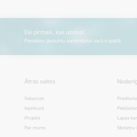
Esi pirmais, kas uzzina!
Piesakies jaunumu saņemšanai savā e-pastā.
Kājene
Ātrās saites
Noderīg
Vakances
Privātuma
Iepirkumi
Piekļūsta
Projekti
Lapas kar
Par mums
Sīkdatņu 