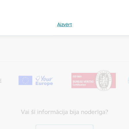
a pakalpojumi
 vairāk
Aizvērt
Vai šī informācija bija noderīga?