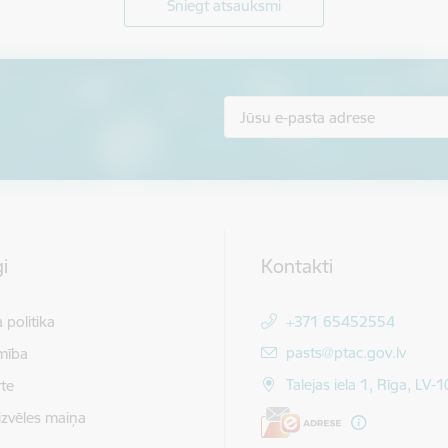
Sniegt atsauksmi
i
Kontakti
 politika
+371 65452554
E-pasts:
pasts@ptac.gov.lv
mība
Talejas iela 1, Rīga, LV-
te
izvēles maiņa