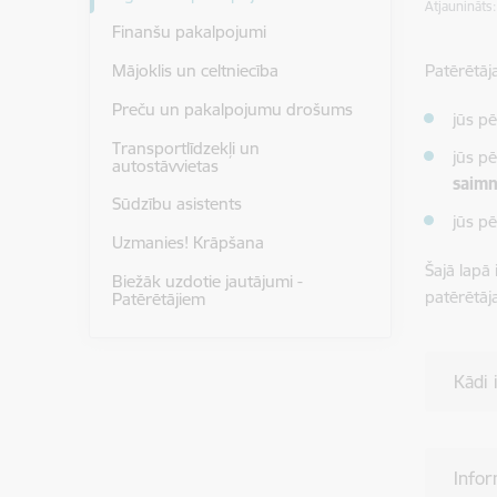
Atjaunināts
Finanšu pakalpojumi
Patērētāj
Mājoklis un celtniecība
Preču un pakalpojumu drošums
jūs p
Transportlīdzekļi un
jūs p
autostāvvietas
saimn
Sūdzību asistents
jūs p
Uzmanies! Krāpšana
Šajā lapā 
Biežāk uzdotie jautājumi -
patērētāj
Patērētājiem
Kādi 
Infor