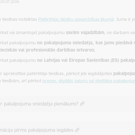
: 02.07.2026.
a tiesības noteiktas
Patērētāju tiesību aizsardzības likumā
. Jums ir p
ērkat vai izmantojat pakalpojumu
savām vajadzībām
, ne darbam va
ērkat pakalpojumu
no pakalpojuma sniedzēja, kas jums piedāvā 
ieciskās vai profesionālās darbības ietvaros
;
ērkat pakalpojumu
no Latvijas vai Eiropas Savienības (ES) pakal
ir aprakstītas patērētāja tiesības, pērkot jeb iegādājoties
pakalpoju
a tiesībām, arī pērkot
preces
,
digitālo saturu vai digitālos pakalpoj
ir pakalpojuma sniedzēja pienākumi?
mācija pirms pakalpojuma iegādes