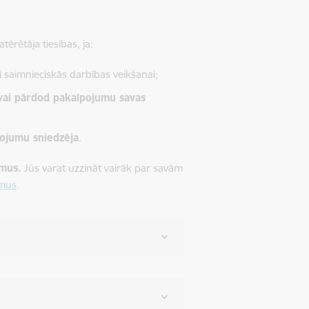
atērētāja tiesības, ja:
i saimnieciskās darbības veikšanai;
vai pārdod pakalpojumu savas
pojumu sniedzēja
.
mus.
Jūs varat uzzināt vairāk par savām
umus
.