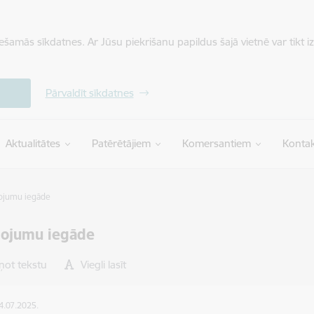
iešamās sīkdatnes. Ar Jūsu piekrišanu papildus šajā vietnē var tikt i
Pārvaldīt sīkdatnes
Aktualitātes
Patērētājiem
Komersantiem
Kontak
ojumu iegāde
pojumu iegāde
ņot tekstu
Viegli lasīt
14.07.2025.