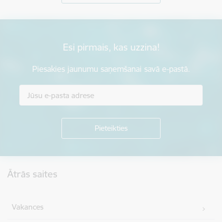
Esi pirmais, kas uzzina!
Piesakies jaunumu saņemšanai savā e-pastā.
Kājene
Ātrās saites
Vakances