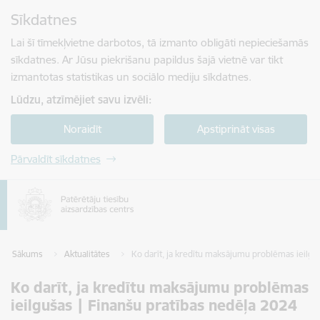
Pāriet uz lapas saturu
Sīkdatnes
Spied
lai meklētu
Enter
Lai šī tīmekļvietne darbotos, tā izmanto obligāti nepieciešamās
sīkdatnes. Ar Jūsu piekrišanu papildus šajā vietnē var tikt
izmantotas statistikas un sociālo mediju sīkdatnes.
Lūdzu, atzīmējiet savu izvēli:
Noraidīt
Apstiprināt visas
Pārvaldīt sīkdatnes
Sākums
Aktualitātes
Ko darīt, ja kredītu maksājumu problēmas ieilgu
Ko darīt, ja kredītu maksājumu problēmas
ieilgušas | Finanšu pratības nedēļa 2024