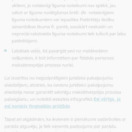
aktiem, jo netaisnīgi līguma noteikumi nav spēkā, jau
sākot ar līguma noslēgšanas brīdi. (Ar netaisnīgiem
līguma noteikumiem var iepazīties Patērētāju tiesību
aizsardzības likuma 6. pantā, savukārt neskaidri un
neprecīzi rakstveida līguma noteikumi tiek tulkoti par labu
patērētājam).
Labākais veids, kā pasargāt sevi no maldinošiem
solījumiem, ir būt informētam par fiziskās personas
maksātnespējas procesa norisi.
Lai izvairītos no negodprātīgiem juridisko pakalpojumu
sniedzējiem, atceries, ka neviens juridisko pakalpojumu
sniedzējs nevar garantēt sekmīgu maksātnespējas procesa
pabeigšanu, un noteikti ieskaties infografikā
Esi vērīgs, ja
esi nonācis finansiālās grūtībās
.
Tāpat arī atgādinām, ka ikvienam ir pienākums sadarboties ar
parāda atguvēju, ja tiek saņemts paziņojums par parādu.