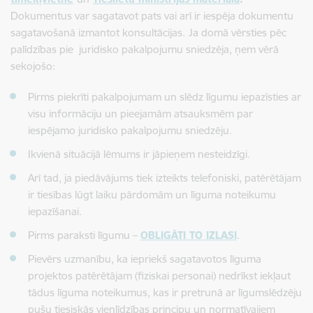
Dokumentus var sagatavot pats vai arī ir iespēja dokumentu
sagatavošanā izmantot konsultācijas.
Ja domā vērsties pēc
palīdzības pie juridisko pakalpojumu sniedzēja, ņem vērā
sekojošo:
Pirms piekrīti pakalpojumam un slēdz līgumu iepazīsties ar
visu informāciju un pieejamām atsauksmēm par
iespējamo juridisko pakalpojumu sniedzēju.
Ikvienā situācijā lēmums ir jāpieņem nesteidzīgi.
Arī tad, ja piedāvājums tiek izteikts telefoniski, patērētājam
ir tiesības lūgt laiku pārdomām un līguma noteikumu
iepazīšanai.
Pirms paraksti līgumu –
OBLIGĀTI TO IZLASI
.
Pievērs uzmanību, ka iepriekš sagatavotos līguma
projektos patērētājam (fiziskai personai) nedrīkst iekļaut
tādus līguma noteikumus, kas ir pretrunā ar līgumslēdzēju
pušu tiesiskās vienlīdzības principu un normatīvajiem