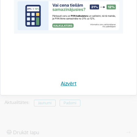
Aizvērt
Saistītas tēmas
Aktualitātes:
Jaunumi
Padomi
Drukāt lapu