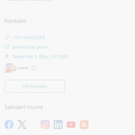
Kontakti
+371 65452554
E-pasts:
pasts@ptac.gov.lv
Talejas iela 1, Rīga, LV-1026
Visi kontakti
Sekojiet mums