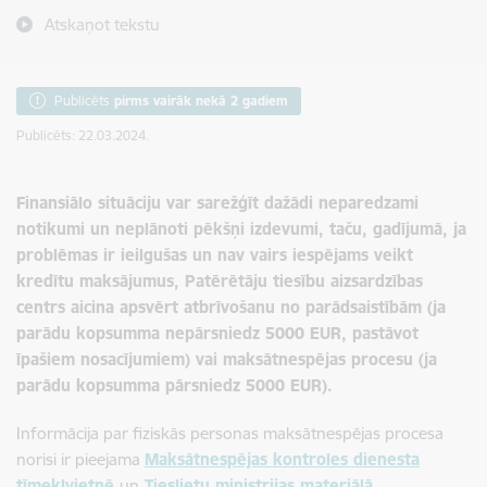
Atskaņot tekstu
Publicēts
pirms vairāk nekā 2 gadiem
Publicēts: 22.03.2024.
Finansiālo situāciju var sarežģīt dažādi neparedzami
notikumi un neplānoti pēkšņi izdevumi, taču, gadījumā, ja
problēmas ir ieilgušas un nav vairs iespējams veikt
kredītu maksājumus, Patērētāju tiesību aizsardzības
centrs aicina apsvērt atbrīvošanu no parādsaistībām (ja
parādu kopsumma nepārsniedz 5000 EUR, pastāvot
īpašiem nosacījumiem) vai maksātnespējas procesu (ja
parādu kopsumma pārsniedz 5000 EUR).
Informācija par fiziskās personas maksātnespējas procesa
norisi ir pieejama
Maksātnespējas kontroles dienesta
tīmekļvietnē
un
Tieslietu ministrijas materiālā
.