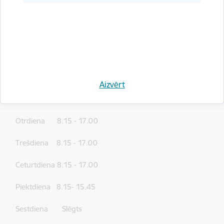
Jautājumu vai neskaidrību gadījumā saistībā par iesnieguma
aizpildīšanu vai iesniegumam pievienojamajiem dokumentiem
lūdzam zvanīt PTAC darba laikā uz PTAC konsultāciju tālruni
+371 65452554
.
PTAC darba laiks
:
Aizvērt
Pirmdiena 8.15 - 17.00
Otrdiena 8.15 - 17.00
Trešdiena 8.15 - 17.00
Ceturtdiena 8.15 - 17.00
Piektdiena 8.15- 15.45
Sestdiena Slēgts