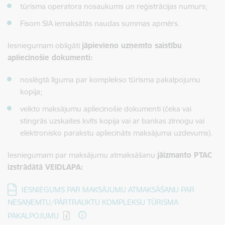
tūrisma operatora nosaukums un reģistrācijas numurs;
Fisom SIA
iemaksātās
naudas summas apmērs.
Iesniegumam obligāti
jāpievieno uzņemto saistību
apliecinošie dokumenti:
noslēgtā līguma par komplekso tūrisma pakalpojumu
kopija;
veikto maksājumu apliecinošie dokumenti (čeka vai
stingrās uzskaites kvīts kopija vai ar bankas zīmogu vai
elektronisko parakstu apliecināts maksājuma uzdevums).
Iesniegumam par maksājumu atmaksāšanu
jāizmanto PTAC
izstrādātā VEIDLAPA:
Lejupielādēt:
IESNIEGUMS PAR MAKSĀJUMU ATMAKSĀŠANU PAR
NESAŅEMTU/PĀRTRAUKTU KOMPLEKSU TŪRISMA
PAKALPOJUMU