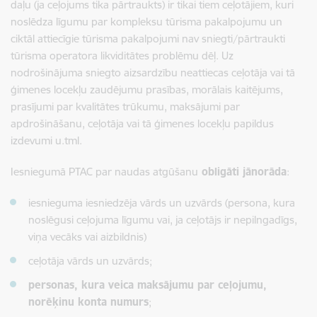
daļu (ja ceļojums tika pārtraukts) ir tikai tiem ceļotājiem, kuri
noslēdza līgumu par kompleksu tūrisma pakalpojumu un
ciktāl attiecīgie
tūrisma pakalpojumi nav sniegti/pārtraukti
tūrisma operatora likviditātes problēmu dēļ
. Uz
nodrošinājuma sniegto aizsardzību neattiecas ceļotāja vai tā
ģimenes locekļu zaudējumu prasības, morālais kaitējums,
prasījumi par kvalitātes trūkumu,
maksājumi par
apdrošināšanu,
ceļotāja vai tā ģimenes locekļu papildus
izdevumi u.tml.
Iesniegumā PTAC par naudas atgūšanu
obligāti jānorāda
:
iesnieguma iesniedzēja vārds un uzvārds (persona, kura
noslēgusi ceļojuma līgumu vai, ja ceļotājs ir nepilngadīgs,
viņa vecāks vai aizbildnis)
ceļotāja vārds un uzvārds;
personas, kura veica maksājumu par ceļojumu,
norēķinu konta numurs
;