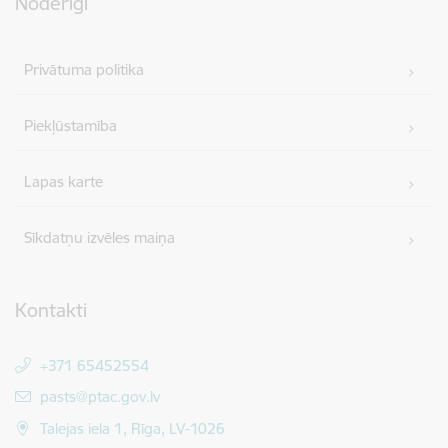
Noderīgi
Privātuma politika
Piekļūstamība
Lapas karte
Sīkdatņu izvēles maiņa
Kontakti
+371 65452554
E-pasts:
pasts@ptac.gov.lv
Talejas iela 1, Rīga, LV-1026