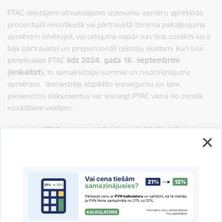
PTAC ceļotājiem atmaksājamo izdevumu apmēru aprēķinās
procentuāli nenotikušā vai pārtrauktā tūrisma pakalpojuma
apmēram (ievērojot, vai ceļojums vispār nav ticis uzsākts vai ir
bijis pārtraukts) un proporcionāli ceļotāju skaitam, kuri būs
pieteikušies PTAC
līdz 2024. gada 16. septembrim
(ieskaitot)
, to samaksātajai summai un nodrošinājuma
apmēram.
Iesniedzējs aizpildīto iesniegumu un tam
pievienotos dokumentus var iesniegt PTAC vienā no zemāk
norādītiem veidiem:
- ievietojot PTAC pasta kastē Brīvības ielā 55, Rīgā (2. ieeja,
ielokā pie baznīcas);
- nosūtot pa pastu PTAC, Brīvības ielā 55, Rīgā, LV-1010;
- elektroniski tīmekļvietnē
www.latvija.lv
;
- nosūtot elektroniski parakstītu ar drošu elektronisko
parakstu uz elektroniskā pasta adresi:
pasts@ptac.gov.lv
.