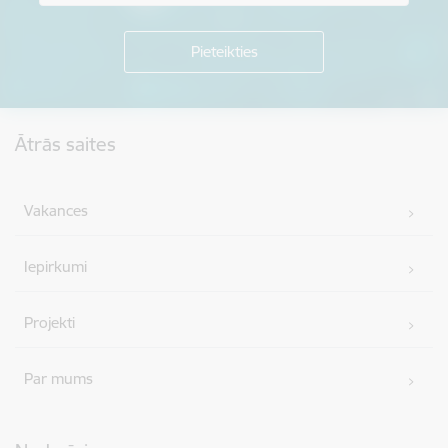
Kājene
Ātrās saites
Vakances
Iepirkumi
Projekti
Par mums