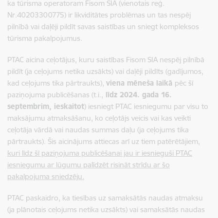
ka tūrisma operatoram
Fisom SIA
(vienotais reģ.
Nr.40203300775) ir likviditātes problēmas un tas nespēj
pilnībā vai daļēji pildīt savas saistības un sniegt kompleksos
tūrisma pakalpojumus.
PTAC aicina ceļotājus,
kuru saistības Fisom SIA nespēj pilnībā
pildīt (ja ceļojums netika uzsākts) vai daļēji pildīt
s (gadījumos,
kad ceļojums tika pārtraukts),
viena mēneša laikā
pēc šī
paziņojuma publicēšanas (t.i.,
līdz 2024. gada 16.
septembrim, ieskaitot
) iesniegt PTAC iesniegumu par visu to
maksājumu atmaksāšanu, ko ceļotājs veicis vai kas veikti
ceļotāja vārdā vai naudas summas daļu (ja ceļojums tika
pārtraukts). Šis aicinājums attiecas arī uz tiem patērētājiem,
kuri līdz šī paziņojuma publicēšanai jau ir iesnieguši PTAC
iesniegumu ar lūgumu palīdzēt risināt strīdu ar šo
pakalpojuma sniedzēju.
PTAC paskaidro, ka tiesības uz samaksātās naudas atmaksu
(ja plānotais ceļojums netika uzsākts) vai samaksātās naudas