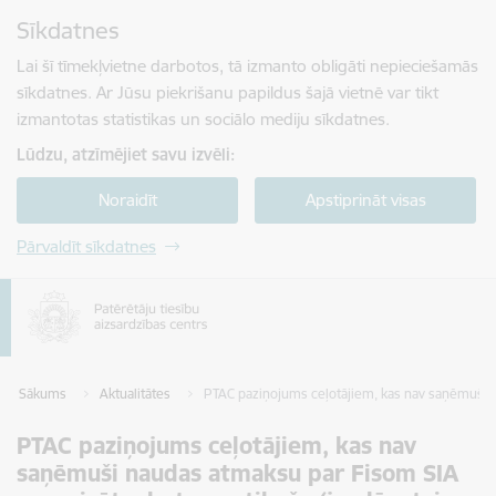
Pāriet uz lapas saturu
Sīkdatnes
Spied
lai meklētu
Enter
Lai šī tīmekļvietne darbotos, tā izmanto obligāti nepieciešamās
sīkdatnes. Ar Jūsu piekrišanu papildus šajā vietnē var tikt
izmantotas statistikas un sociālo mediju sīkdatnes.
Lūdzu, atzīmējiet savu izvēli:
Noraidīt
Apstiprināt visas
Pārvaldīt sīkdatnes
Sākums
Aktualitātes
PTAC paziņojums ceļotājiem, kas nav saņēmuši nau
PTAC paziņojums ceļotājiem, kas nav
saņēmuši naudas atmaksu par Fisom SIA