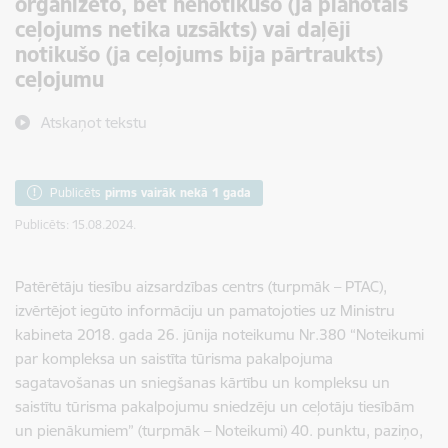
organizēto, bet nenotikušo (ja plānotais
ceļojums netika uzsākts) vai daļēji
notikušo (ja ceļojums bija pārtraukts)
ceļojumu
Atskaņot tekstu
Publicēts
pirms vairāk nekā 1 gada
Publicēts: 15.08.2024.
Patērētāju tiesību aizsardzības centrs (turpmāk – PTAC),
izvērtējot iegūto informāciju un pamatojoties uz Ministru
kabineta 2018. gada 26. jūnija noteikumu Nr.380 “Noteikumi
par kompleksa un saistīta tūrisma pakalpojuma
sagatavošanas un sniegšanas kārtību un kompleksu un
saistītu tūrisma pakalpojumu sniedzēju un ceļotāju tiesībām
un pienākumiem” (turpmāk – Noteikumi) 40. punktu, paziņo,