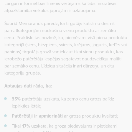
Lai gan informētības līmenis vērtējams kā labs, iniciatīvas
atpazīstamība veikalos joprojām ir uzlabojama.
Šobrīd Memorands paredz, ka tirgotājs katrā no desmit
pamatkategorijām nodrošina vienu produktu ar zemāko
cenu. Praktiski tas nozīmē, ka, piemēram, visā piena produktu
kategorijā (siers, biezpiens, sviests, krējums, jogurts, kefīrs vai
paniņas) tirgotājs grozā var iekļaut tikai vienu produktu, kas
ierobežo patērētāju iespējas sagatavot daudzveidīgu maltīti
par zemāko cenu. Līdzīga situācija ir arī dārzeņu un citu
kategoriju grupās.
Aptaujas dati rāda, ka:
35%
patērētāju uzskata, ka zemo cenu grozs palīdz
iepirkties lētāk;
Patērētāji ir apmierināti
ar groza produktu kvalitāti;
Tikai
17%
uzskata, ka groza piedāvājums ir pietiekami