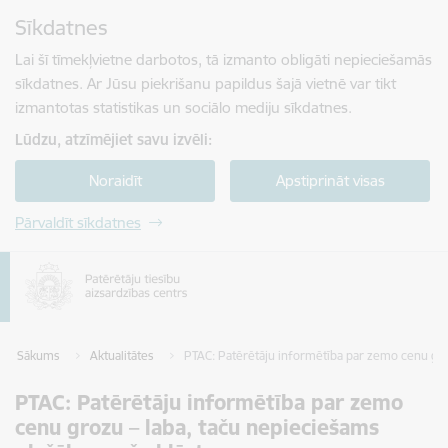
Pāriet uz lapas saturu
Sīkdatnes
Spied
lai meklētu
Enter
Lai šī tīmekļvietne darbotos, tā izmanto obligāti nepieciešamās
sīkdatnes. Ar Jūsu piekrišanu papildus šajā vietnē var tikt
izmantotas statistikas un sociālo mediju sīkdatnes.
Lūdzu, atzīmējiet savu izvēli:
Noraidīt
Apstiprināt visas
Pārvaldīt sīkdatnes
Sākums
Aktualitātes
PTAC: Patērētāju informētība par zemo cenu groz
PTAC: Patērētāju informētība par zemo
cenu grozu – laba, taču nepieciešams