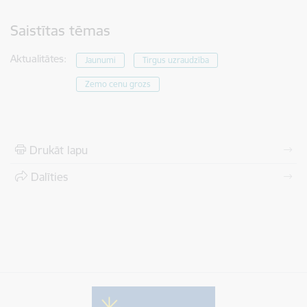
Saistītas tēmas
Aktualitātes:
Jaunumi
Tirgus uzraudzība
Zemo cenu grozs
Drukāt lapu
Dalīties