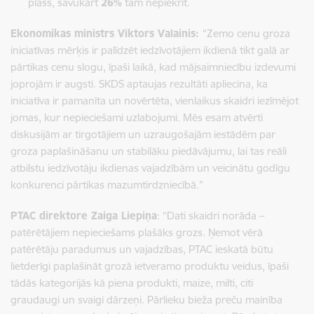
plašs, savukārt
26%
tam nepiekrīt.
Ekonomikas ministrs Viktors Valainis:
“Zemo cenu groza
iniciatīvas mērķis ir palīdzēt iedzīvotājiem ikdienā tikt galā ar
pārtikas cenu slogu, īpaši laikā, kad mājsaimniecību izdevumi
joprojām ir augsti. SKDS aptaujas rezultāti apliecina, ka
iniciatīva ir pamanīta un novērtēta, vienlaikus skaidri iezīmējot
jomas, kur nepieciešami uzlabojumi. Mēs esam atvērti
diskusijām ar tirgotājiem un uzraugošajām iestādēm par
groza paplašināšanu un stabilāku piedāvājumu, lai tas reāli
atbilstu iedzīvotāju ikdienas vajadzībām un veicinātu godīgu
konkurenci pārtikas mazumtirdzniecībā.”
PTAC direktore Zaiga Liepiņa
: “Dati skaidri norāda –
patērētājiem nepieciešams plašāks grozs. Ņemot vērā
patērētāju paradumus un vajadzības, PTAC ieskatā būtu
lietderīgi paplašināt grozā ietveramo produktu veidus, īpaši
tādās kategorijās kā piena produkti, maize, milti, citi
graudaugi un svaigi dārzeņi. Pārlieku bieža preču mainība