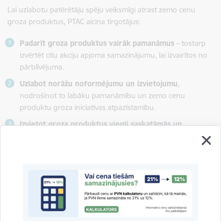
Lai uzlabotu patērētāju spēju veiksmīgi atrast zemo cenu
groza produktus, PTAC aicina tirgotājus:
Padarīt groza produktus vairāk
pamanāmus
– tostarp
izvērtēt citu akciju apjoma samazinājumu, lai izvairītos no
pārblīvējuma.
Uzlabot norāžu noformējumu un izvietojumu
,
nodrošinot to labāku pamanāmību un zemo cenu
produktu groza iniciatīvas atpazīstamību.
Izvietot groza produktus viegli saskatāmās un
pieejamās vietās
, piemēram, acu skatiena vai ērta
tvēriena augstumā vai īpašās zonās.
Nodrošināt
norāžu savlaicīgu izvietošanu tirdzniecības
zālē
, lai informācija būtu aktuāla un precīza.
Monitoringa rezultāti rāda, ka zemo cenu groza iniciatīvas
norādes kopumā ir ievērojuši 78% respondentu, kas