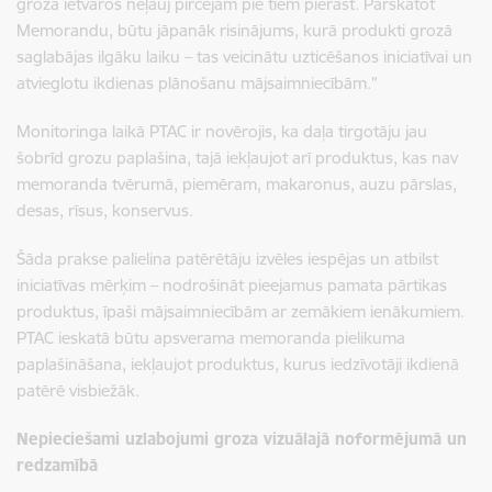
groza ietvaros neļauj pircējam pie tiem pierast. Pārskatot
Memorandu, būtu jāpanāk risinājums, kurā produkti grozā
saglabājas ilgāku laiku – tas veicinātu uzticēšanos iniciatīvai un
atvieglotu ikdienas plānošanu mājsaimniecībām.”
Monitoringa laikā PTAC ir novērojis, ka daļa tirgotāju jau
šobrīd grozu paplašina, tajā iekļaujot arī produktus, kas nav
memoranda tvērumā, piemēram, makaronus, auzu pārslas,
desas, rīsus, konservus.
Šāda prakse palielina patērētāju izvēles iespējas un atbilst
iniciatīvas mērķim – nodrošināt pieejamus pamata pārtikas
produktus, īpaši mājsaimniecībām ar zemākiem ienākumiem.
PTAC ieskatā būtu apsverama memoranda pielikuma
paplašināšana, iekļaujot produktus, kurus iedzīvotāji ikdienā
patērē visbiežāk.
Nepieciešami uzlabojumi groza vizuālajā noformējumā un
redzamībā