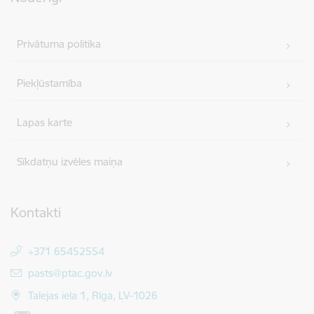
Privātuma politika
Piekļūstamība
Lapas karte
Sīkdatņu izvēles maiņa
Kontakti
+371 65452554
E-pasts:
pasts@ptac.gov.lv
Talejas iela 1, Rīga, LV-1026