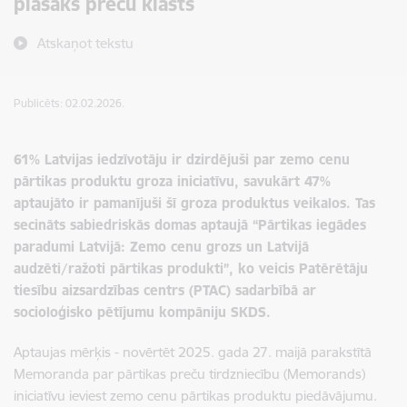
plašāks preču klāsts
Atskaņot tekstu
Publicēts: 02.02.2026.
61% Latvijas iedzīvotāju ir dzirdējuši par zemo cenu
pārtikas produktu groza iniciatīvu, savukārt 47%
aptaujāto ir pamanījuši šī groza produktus veikalos. Tas
secināts sabiedriskās domas aptaujā “Pārtikas iegādes
paradumi Latvijā: Zemo cenu grozs un Latvijā
audzēti/ražoti pārtikas produkti”, ko veicis
Patērētāju
tiesību aizsardzības centrs (PTAC) sadarbībā ar
socioloģisko pētījumu kompāniju SKDS.
Aptaujas mērķis - novērtēt 2025. gada 27. maijā parakstītā
Memoranda par pārtikas preču tirdzniecību (Memorands)
iniciatīvu ieviest zemo cenu pārtikas produktu piedāvājumu.