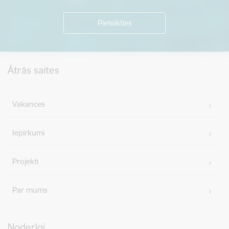
Kājene
Ātrās saites
Vakances
Iepirkumi
Projekti
Par mums
Noderīgi