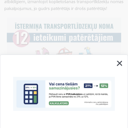
atbildīgiem, izmantojot koplietošanas transportlīdzekļu nomas
pakalpojumus, jo gudrs patērētājs ir drošs patērētājs!