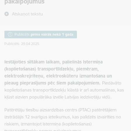
pakalpojumus
Atskaņot tekstu
Publicēts
pirms vairāk nekā 1 gada
Publicēts: 29.04.2025.
Iestājoties siltākam laikam, palielinās
īstermiņa
(koplietošanas) transportlīdzekļu, piemēram,
elektroskrejriteņu, elektroskūteru izmantošana un
pieaug pieprasījums pēc šiem pakalpojumiem.
Piedāvāto
koplietošanas transportlīdzekļu klāstā ir arī automašīnas, kas
kļūst aizvien populārāka izvēle Latvijas iedzīvotāju vidū.
Patērētāju tiesību aizsardzības centrs (PTAC) patērētājiem
izstrādājis 12 svarīgus ieteikumus, kas palīdzēs izvairīties no
riskiem, izmantojot īstermiņa (koplietošanas)
transportlīdzekļu nomas pakalpojumus.