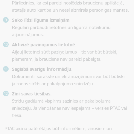
Pārliecinies, ka esi pareizi noslēdzis braucienu aplikācijā,
atstājis auto kārtībā un neesi aizmirsis personīgās mantas.
Seko līdzi līguma izmaiņām
.
Regulāri pārbaudi lietotnes un līguma noteikumu
atjauninājumus.
Aktivizē paziņojumus lietotnē
.
Atļauj lietotnei sūtīt paziņojumus – tie var būt būtiski,
piemēram, ja brauciens nav pareizi pabeigts.
Saglabā svarīgu informāciju
.
Dokumenti, sarakste un ekrānuzņēmumi var būt būtiski,
ja rodas strīds ar pakalpojuma sniedzēju.
Zini savas tiesības.
Strīdu gadījumā vispirms sazinies ar pakalpojuma
sniedzēju. Ja vienošanās nav iespējama – vērsies PTAC vai
tiesā.
PTAC aicina patērētājus būt informētiem, zinošiem un