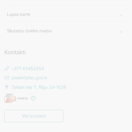
Lapas karte
Sīkdatņu izvēles maiņa
Kontakti
+371 65452554
E-pasts:
pasts@ptac.gov.lv
Talejas iela 1, Rīga, LV-1026
Visi kontakti