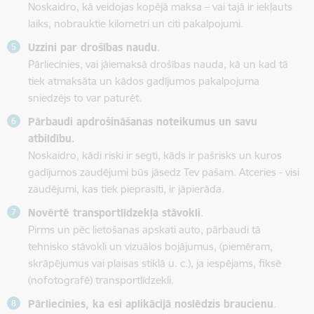
Noskaidro, kā veidojas kopējā maksa – vai tajā ir iekļauts
laiks, nobrauktie kilometri un citi pakalpojumi.
Uzzini par drošības naudu
.
Pārliecinies, vai jāiemaksā drošības nauda, kā un kad tā
tiek atmaksāta un kādos gadījumos pakalpojuma
sniedzējs to var paturēt.
Pārbaudi apdrošināšanas noteikumus un savu
atbildību.
Noskaidro, kādi riski ir segti, kāds ir pašrisks un kuros
gadījumos zaudējumi būs jāsedz Tev pašam. Atceries - visi
zaudējumi, kas tiek pieprasīti, ir jāpierāda.
Novērtē transportlīdzekļa stāvokli
.
Pirms un pēc lietošanas apskati auto, pārbaudi tā
tehnisko stāvokli un vizuālos bojājumus, (piemēram,
skrāpējumus vai plaisas stiklā u. c.), ja iespējams, fiksē
(nofotografē) transportlīdzekli.
Pārliecinies, ka esi aplikācijā noslēdzis braucienu
.