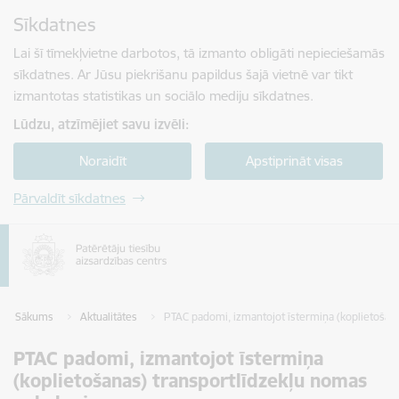
Pāriet uz lapas saturu
Sīkdatnes
Spied
lai meklētu
Enter
Lai šī tīmekļvietne darbotos, tā izmanto obligāti nepieciešamās
sīkdatnes. Ar Jūsu piekrišanu papildus šajā vietnē var tikt
izmantotas statistikas un sociālo mediju sīkdatnes.
Lūdzu, atzīmējiet savu izvēli:
Noraidīt
Apstiprināt visas
Pārvaldīt sīkdatnes
Sākums
Aktualitātes
PTAC padomi, izmantojot īstermiņa (koplietošan
PTAC padomi, izmantojot īstermiņa
(koplietošanas) transportlīdzekļu nomas