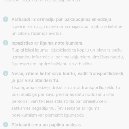
Pārbaudi informāciju par pakalpojuma sniedzēju
.
Izpēti informāciju uzņēmuma mājaslapā, mobilajā lietotnē
un citos uzticamos avotos.
Iepazīsties ar līguma noteikumiem
.
Rūpīgi izlasi līgumu, lejupielādē tā kopiju un pievērs īpašu
uzmanību informācijai par maksājumiem, drošības naudu,
līgumsodiem, apdrošināšanu un atbildību.
Neļauj citiem lietot savu kontu, vadīt transportlīdzekli,
jo par visu atbildēsi Tu.
Tikai līguma slēdzējs drīkst izmantot transportlīdzekli. Tu
būsi atbildīgs par savu personas datu nodošanu citai
personai, vari tikt iesaistīts strīdā par izraisītu ceļu
satiksmes negadījumu. Tev saskaņā ar līguma
noteikumiem var piemērot līgumsodu
Pārbaudi cenu un papildu maksas
.