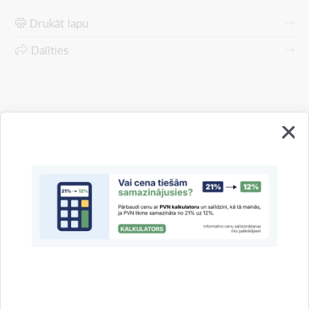
Drukāt lapu
Dalīties
Vai šī informācija bija noderīga?