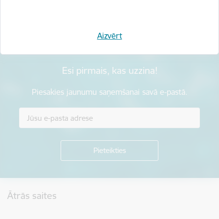
Sniegt atsauksmi
Aizvērt
Esi pirmais, kas uzzina!
Piesakies jaunumu saņemšanai savā e-pastā.
Kājene
Ātrās saites