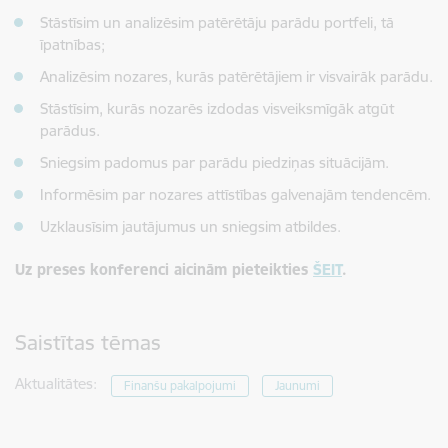
Stāstīsim un analizēsim patērētāju parādu portfeli, tā
īpatnības;
Analizēsim nozares, kurās patērētājiem ir visvairāk parādu.
Stāstīsim, kurās nozarēs izdodas visveiksmīgāk atgūt
parādus.
Sniegsim padomus par parādu piedziņas situācijām.
Informēsim par nozares attīstības galvenajām tendencēm.
Uzklausīsim jautājumus un sniegsim atbildes.
Uz preses konferenci aicinām pieteikties
ŠEIT
.
Saistītas tēmas
Aktualitātes:
Finanšu pakalpojumi
Jaunumi