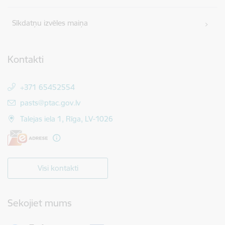
Sīkdatņu izvēles maiņa
Kontakti
+371 65452554
E-pasts:
pasts@ptac.gov.lv
Talejas iela 1, Rīga, LV-1026
Visi kontakti
Sekojiet mums