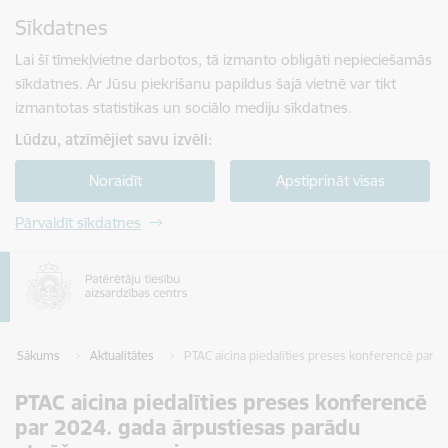
Pāriet uz lapas saturu
Sīkdatnes
Spied
lai meklētu
Enter
Lai šī tīmekļvietne darbotos, tā izmanto obligāti nepieciešamās
sīkdatnes. Ar Jūsu piekrišanu papildus šajā vietnē var tikt
izmantotas statistikas un sociālo mediju sīkdatnes.
Lūdzu, atzīmējiet savu izvēli:
Noraidīt
Apstiprināt visas
Pārvaldīt sīkdatnes
Sākums
Aktualitātes
PTAC aicina piedalīties preses konferencē par 2
PTAC aicina piedalīties preses konferencē
par 2024. gada ārpustiesas parādu