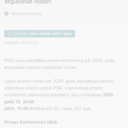
atgūšanas nozari
Atskaņot tekstu
Publicēts
pirms vairāk nekā 1 gada
Publicēts: 09.06.2025.
PTAC aicina piedalīties preses konferencē par 2024. gada
ārpustiesas parādu atgūšanas nozari
Laipni aicinām vairāk par 2024. gada ārpustiesas parādu
atgūšanas nozari uzzināt PTAC organizētajā preses
konferencē plašsaziņas līdzekļiem, kas norisināsies
2025.
gada 12. jūnijā
plkst. 11.00
Brīvības ielā 55, I ieeja, 213. kab.
Preses konferences laikā: