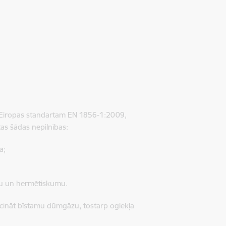
lst Eiropas standartam EN 1856-1:2009,
as šādas nepilnības:
ā;
ību un hermētiskumu.
icināt bīstamu dūmgāzu, tostarp oglekļa