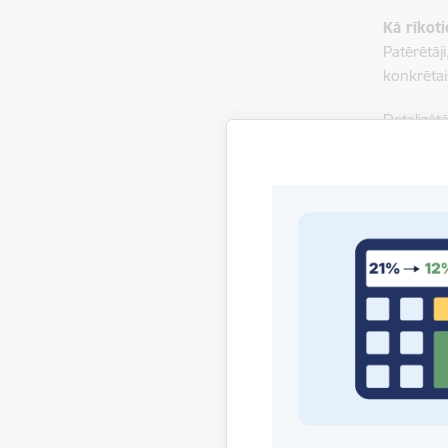
Kā rīkoti
Patērētāji
konkrētai
Detalizēt