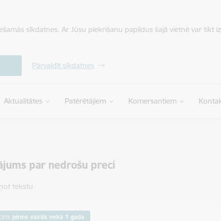
iešamās sīkdatnes. Ar Jūsu piekrišanu papildus šajā vietnē var tikt i
Pārvaldīt sīkdatnes
Aktualitātes
Patērētājiem
Komersantiem
Kontak
ājums par nedrošu preci
ņot tekstu
cēts
pirms vairāk nekā 1 gada