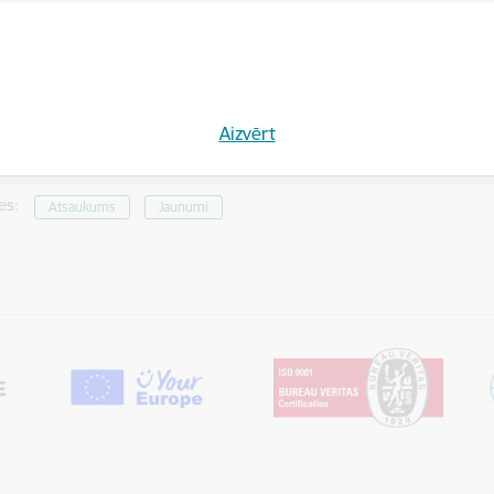
Aizvērt
tas tēmas
es:
Atsaukums
Jaunumi