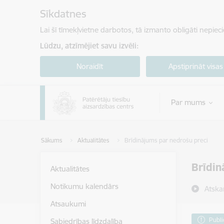
Pāriet uz lapas saturu
Sīkdatnes
Lai šī tīmekļvietne darbotos, tā izmanto obligāti nepiec
Lūdzu, atzīmējiet savu izvēli:
Noraidīt
Apstiprināt visas
Par mums
Sākums
Aktualitātes
Brīdinājums par nedrošu preci
Brīdin
Aktualitātes
Notikumu kalendārs
Atska
Atsaukumi
Publi
Sabiedrības līdzdalība