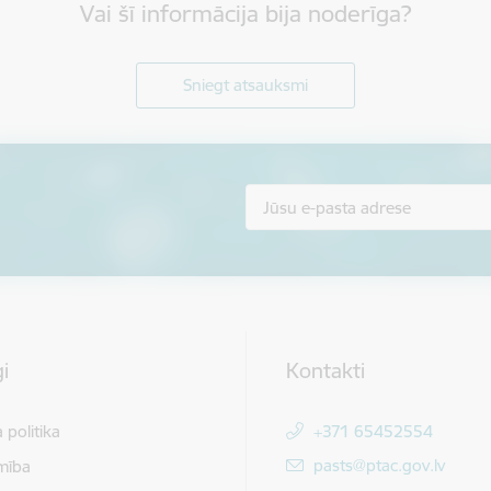
Vai šī informācija bija noderīga?
Sniegt atsauksmi
i
Kontakti
 politika
+371 65452554
E-pasts:
pasts@ptac.gov.lv
mība