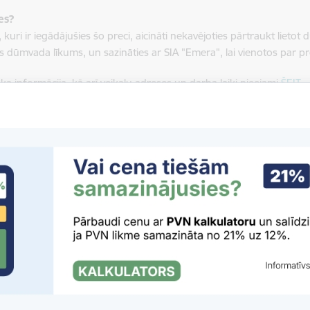
es?
, kuri ir iegādājušies šo preci, aicināti nekavējoties pārtraukt liet
s dūmvada līkums, un sazināties ar SIA "Emera", lai vienotos par p
āka informācija, kā arī veikalu adreses un darba laiki pieejami
ŠEIT
.