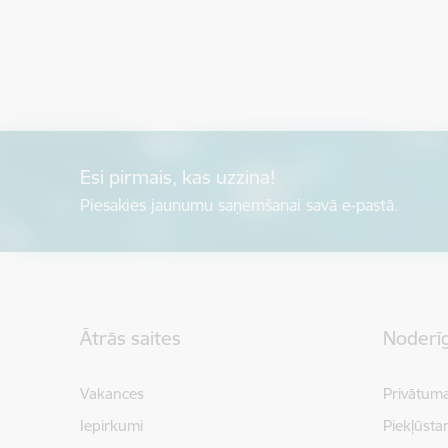
Esi pirmais, kas uzzina!
Piesakies jaunumu saņemšanai savā e-pastā.
Kājene
Ātrās saites
Noderīg
Vakances
Privātuma
Iepirkumi
Piekļūsta