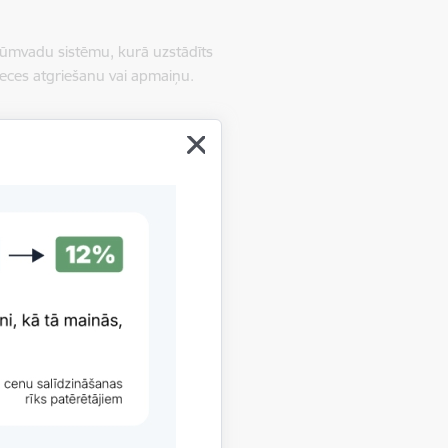
ot dūmvadu sistēmu, kurā uzstādīts
reces atgriešanu vai apmaiņu.