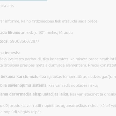
30.04.2025.
a" informē, ka no tirdzniecības tiek atsaukta šāda prece:
ada līkums
ar revīziju 90°, melns, tērauda
kods:
5900856072877
a iemesls:
kšējo kvalitātes pārbaudi, tika konstatēts, ka minētā prece neatbi
a drošības prasības metāla dūmvada elementiem. Precei konstatēt
tiekama karstumizturība
ilgstošas temperatūras slodzes gadījum
bila savienojumu sistēma
, kas var radīt noplūdes risku;
jama deformācija ekspluatācijas laikā
, kas var ietekmēt tā droš
u dēļ produkts var radīt nopietnus ugunsdrošības riskus, kā arī ve
 noplūdi slēgtās telpās.