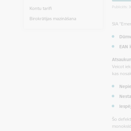
Publicēts: 
Kontu tarifi
Birokrātijas mazināšana
SIA "Emer
Dūmv
EAN 
Atsaukum
Veicot ie
kas nosak
Nepie
Nesta
Iespē
Šo defekt
monoksīda