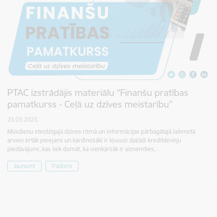
PTAC izstrādājis materiālu “Finanšu pratības
pamatkurss - Ceļā uz dzīves meistarību”
23.03.2023.
Mūsdienu steidzīgajā dzīves ritmā un informācijas pārbagātajā laikmetā
arvien ērtāk pieejami un kārdinošāki ir kļuvuši dažādi kredītdevēju
piedāvājumi, kas liek domāt, ka vienkāršāk ir aizņemties,…
Jaunumi
Padomi