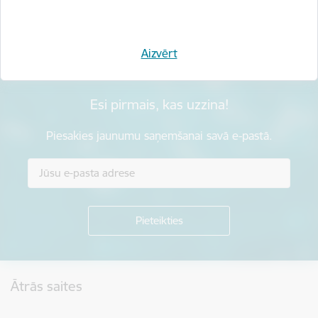
Sniegt atsauksmi
Aizvērt
Esi pirmais, kas uzzina!
Piesakies jaunumu saņemšanai savā e-pastā.
Kājene
Ātrās saites