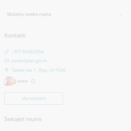
Sīkdatņu izvēles maiņa
Kontakti
+371 65452554
E-pasts:
pasts@ptac.gov.lv
Talejas iela 1, Rīga, LV-1026
Visi kontakti
Sekojiet mums