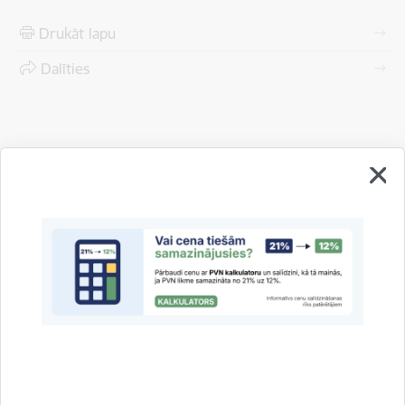
Drukāt lapu
Dalīties
Vai šī informācija bija noderīga?