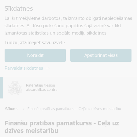
Pāriet uz lapas saturu
Sīkdatnes
Spied
lai meklētu
Enter
Lai šī tīmekļvietne darbotos, tā izmanto obligāti nepieciešamās
sīkdatnes. Ar Jūsu piekrišanu papildus šajā vietnē var tikt
izmantotas statistikas un sociālo mediju sīkdatnes.
Lūdzu, atzīmējiet savu izvēli:
Noraidīt
Apstiprināt visas
Pārvaldīt sīkdatnes
Sākums
Finanšu pratības pamatkurss - Ceļā uz dzīves meistarību
Finanšu pratības pamatkurss - Ceļā uz
dzīves meistarību