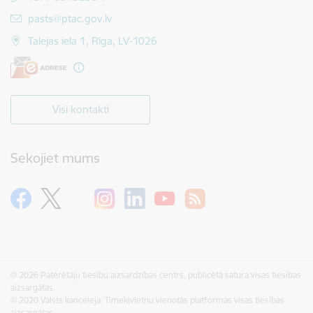
E-pasts:
pasts@ptac.gov.lv
Talejas iela 1, Rīga, LV-1026
Visi kontakti
Sekojiet mums
© 2026 Patērētāju tiesību aizsardzības centrs, publicētā satura visas tiesības
aizsargātas.
© 2020 Valsts kanceleja, Tīmekļvietņu vienotās platformas visas tiesības
aizsargātas.