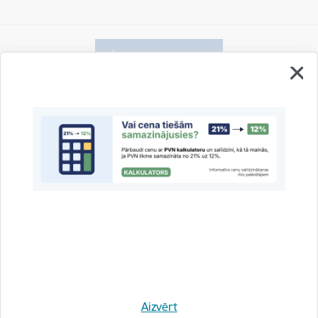
Vai šī informācija bija noderīga?
Sniegt atsauksmi
Esi pirmais, kas uzzina!
Aizvērt