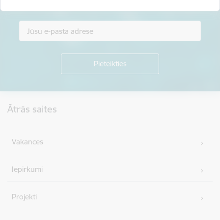
Piesakies jaunumu saņemšanai savā e-pastā.
Kājene
Ātrās saites
Vakances
Iepirkumi
Projekti