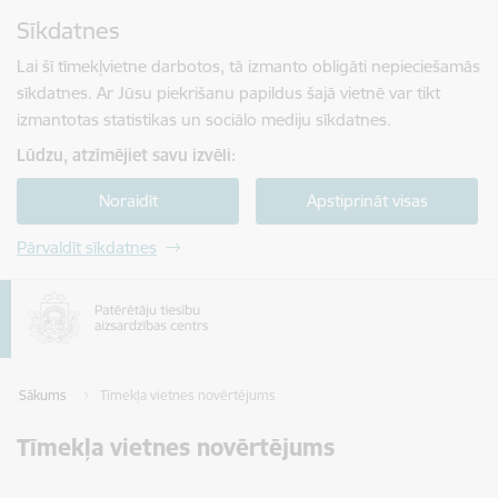
Pāriet uz lapas saturu
Sīkdatnes
Spied
lai meklētu
Enter
Lai šī tīmekļvietne darbotos, tā izmanto obligāti nepieciešamās
sīkdatnes. Ar Jūsu piekrišanu papildus šajā vietnē var tikt
izmantotas statistikas un sociālo mediju sīkdatnes.
Lūdzu, atzīmējiet savu izvēli:
Noraidīt
Apstiprināt visas
Pārvaldīt sīkdatnes
Sākums
Tīmekļa vietnes novērtējums
Tīmekļa vietnes novērtējums