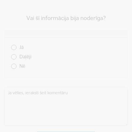
Vai šī informācija bija noderīga?
Vai šī informācija bija noderīga?
Jā
Daļēji
Nē
Ja vēlies, ieraksti šeit komentāru