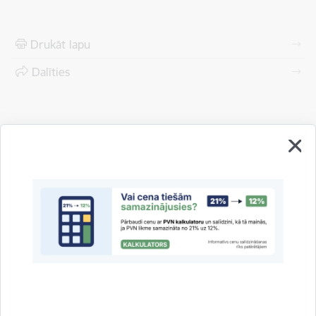
Drukāt lapu
Dalīties
Vai šī informācija bija noderīga?