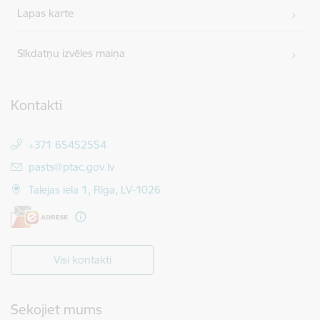
Lapas karte
Sīkdatņu izvēles maiņa
Kontakti
+371 65452554
E-pasts:
pasts@ptac.gov.lv
Talejas iela 1, Rīga, LV-1026
Visi kontakti
Sekojiet mums