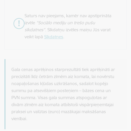
Saturs nav pieejams, kamēr nav apstiprināta
izvēle
“Sociālo mediju un trešo pušu
sīkdatnes”
. Sīkdatņu izvēles maiņu Jūs varat
veikt lapā
Sīkdatnes
.
Gala cenas aprēķinos starprezultāti tiek aprēķināti ar
precizitāti līdz četrām zīmēm aiz komata, lai novērstu
noapaļošanas kļūdas uzkrāšanos, sadalot kopējo
summu pa atsevišķiem posteņiem – bāzes cena un
PVN summa. Visas gala summas atspoguļotas ar
divām zīmēm aiz komata atbilstoši vispārpieņemtajai
praksei un valūtas (euro) mazākajai maksāšanas
vienībai.