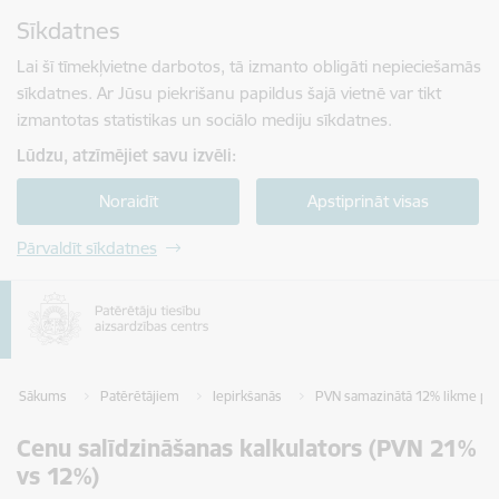
Pāriet uz lapas saturu
Sīkdatnes
Spied
lai meklētu
Enter
Lai šī tīmekļvietne darbotos, tā izmanto obligāti nepieciešamās
sīkdatnes. Ar Jūsu piekrišanu papildus šajā vietnē var tikt
izmantotas statistikas un sociālo mediju sīkdatnes.
Lūdzu, atzīmējiet savu izvēli:
Noraidīt
Apstiprināt visas
Pārvaldīt sīkdatnes
Sākums
Patērētājiem
Iepirkšanās
PVN samazinātā 12% likme pā
Cenu salīdzināšanas kalkulators (PVN 21%
vs 12%)