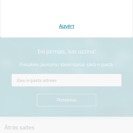
Sniegt atsauksmi
Aizvērt
Esi pirmais, kas uzzina!
Piesakies jaunumu saņemšanai savā e-pastā.
Kājene
Ātrās saites