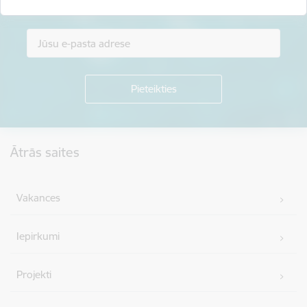
Piesakies jaunumu saņemšanai savā e-pastā.
Kājene
Ātrās saites
Vakances
Iepirkumi
Projekti