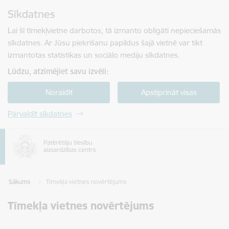
Pāriet uz lapas saturu
Sīkdatnes
Spied
lai meklētu
Enter
Lai šī tīmekļvietne darbotos, tā izmanto obligāti nepieciešamās
sīkdatnes. Ar Jūsu piekrišanu papildus šajā vietnē var tikt
izmantotas statistikas un sociālo mediju sīkdatnes.
Lūdzu, atzīmējiet savu izvēli:
Noraidīt
Apstiprināt visas
Pārvaldīt sīkdatnes
Sākums
Tīmekļa vietnes novērtējums
Tīmekļa vietnes novērtējums