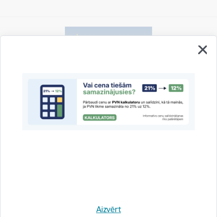
Vai šī informācija bija noderīga?
Sniegt atsauksmi
Esi pirmais, kas uzzina!
Aizvērt