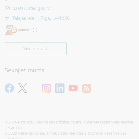
E-pasts:
pasts@ptac.gov.lv
Talejas iela 1, Rīga, LV-1026
Visi kontakti
Sekojiet mums
© 2026 Patērētāju tiesību aizsardzības centrs, publicētā satura visas tiesības
aizsargātas.
© 2020 Valsts kanceleja, Tīmekļvietņu vienotās platformas visas tiesības
aizsargātas.