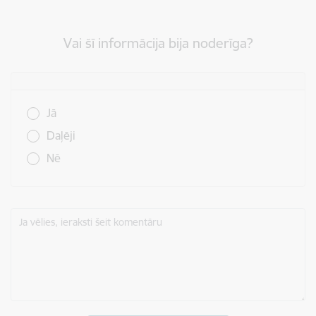
Vai šī informācija bija noderīga?
Vai šī informācija bija noderīga?
Jā
Daļēji
Nē
Ja vēlies, ieraksti šeit komentāru